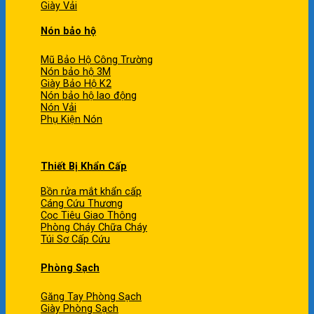
Giày Vải
Nón bảo hộ
Mũ Bảo Hộ Công Trường
Nón bảo hộ 3M
Giày Bảo Hộ K2
Nón bảo hộ lao động
Nón Vải
Phụ Kiện Nón
Thiết Bị Khẩn Cấp
Bồn rửa mắt khẩn cấp
Cáng Cứu Thương
Cọc Tiêu Giao Thông
Phòng Cháy Chữa Cháy
Túi Sơ Cấp Cứu
Phòng Sạch
Găng Tay Phòng Sạch
Giày Phòng Sạch