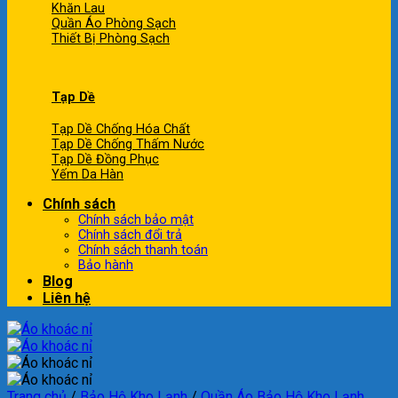
Khăn Lau
Quần Áo Phòng Sạch
Thiết Bị Phòng Sạch
Tạp Dề
Tạp Dề Chống Hóa Chất
Tạp Dề Chống Thấm Nước
Tạp Dề Đồng Phục
Yếm Da Hàn
Chính sách
Chính sách bảo mật
Chính sách đổi trả
Chính sách thanh toán
Bảo hành
Blog
Liên hệ
Trang chủ
/
Bảo Hộ Kho Lạnh
/
Quần Áo Bảo Hộ Kho Lạnh