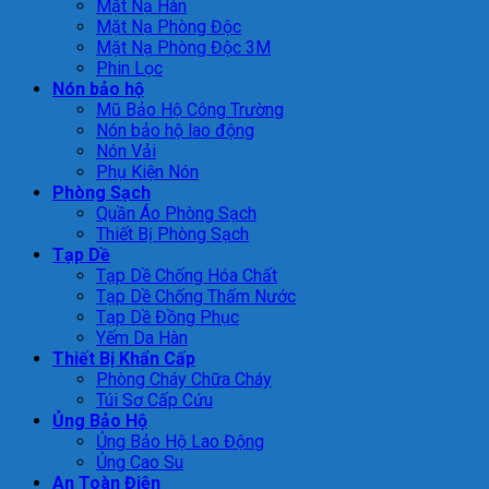
Mặt Nạ Hàn
Mặt Nạ Phòng Độc
Mặt Nạ Phòng Độc 3M
Phin Lọc
Nón bảo hộ
Mũ Bảo Hộ Công Trường
Nón bảo hộ lao động
Nón Vải
Phụ Kiện Nón
Phòng Sạch
Quần Áo Phòng Sạch
Thiết Bị Phòng Sạch
Tạp Dề
Tạp Dề Chống Hóa Chất
Tạp Dề Chống Thấm Nước
Tạp Dề Đồng Phục
Yếm Da Hàn
Thiết Bị Khẩn Cấp
Phòng Cháy Chữa Cháy
Túi Sơ Cấp Cứu
Ủng Bảo Hộ
Ủng Bảo Hộ Lao Động
Ủng Cao Su
An Toàn Điện