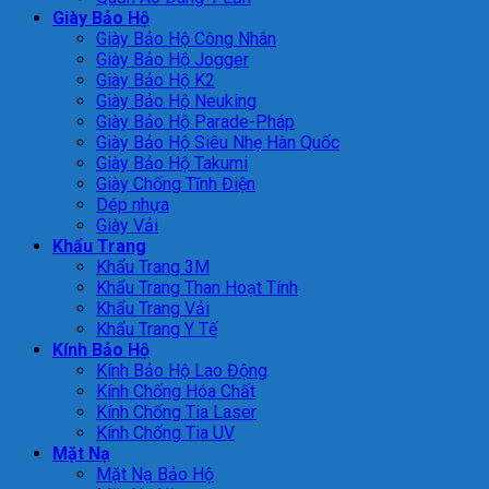
Giày Bảo Hộ
Giày Bảo Hộ Công Nhân
Giày Bảo Hộ Jogger
Giày Bảo Hộ K2
Giày Bảo Hộ Neuking
Giày Bảo Hộ Parade-Pháp
Giày Bảo Hộ Siêu Nhẹ Hàn Quốc
Giày Bảo Hộ Takumi
Giày Chống Tĩnh Điện
Dép nhựa
Giày Vải
Khẩu Trang
Khẩu Trang 3M
Khẩu Trang Than Hoạt Tính
Khẩu Trang Vải
Khẩu Trang Y Tế
Kính Bảo Hộ
Kính Bảo Hộ Lao Động
Kính Chống Hóa Chất
Kính Chống Tia Laser
Kính Chống Tia UV
Mặt Nạ
Mặt Nạ Bảo Hộ