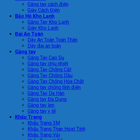
Găng tay cách điện
Giày Cách Điện
Bảo Hộ Kho Lạnh
Găng Tay Kho Lạnh
Giày Kho Lạnh
Đai An Toàn
Dây An Toàn Toàn Thân
Dây đai an toàn
Găng tay
Găng Tay Cao Su
Găng tay chịu nhiệt
Găng Tay Chống Cắt
Găng Tay Chống Dầu
Găng Tay Chống Hóa Chất
Găng tay chống tĩnh điện
Găng Tay Da Hàn
Găng tay Đa Dụng
Găng tay len
Găng tay y tế
Khẩu Trang
Khẩu Trang 3M
Khẩu Trang Than Hoạt Tính
Khẩu Trang Vải