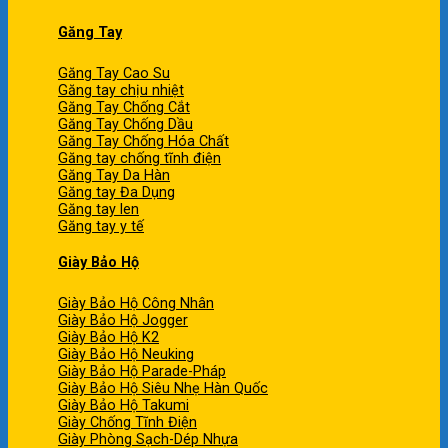
Găng Tay
Găng Tay Cao Su
Găng tay chịu nhiệt
Găng Tay Chống Cắt
Găng Tay Chống Dầu
Găng Tay Chống Hóa Chất
Găng tay chống tĩnh điện
Găng Tay Da Hàn
Găng tay Đa Dụng
Găng tay len
Găng tay y tế
Giày Bảo Hộ
Giày Bảo Hộ Công Nhân
Giày Bảo Hộ Jogger
Giày Bảo Hộ K2
Giày Bảo Hộ Neuking
Giày Bảo Hộ Parade-Pháp
Giày Bảo Hộ Siêu Nhẹ Hàn Quốc
Giày Bảo Hộ Takumi
Giày Chống Tĩnh Điện
Giày Phòng Sạch-Dép Nhựa