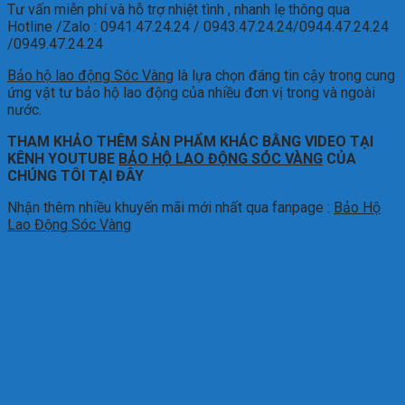
Tư vấn miễn phí và hỗ trợ nhiệt tình , nhanh lẹ thông qua
Hotline /Zalo : 0941.47.24.24 / 0943.47.24.24/0944.47.24.24
/0949.47.24.24
Bảo hộ lao động Sóc Vàng
là lựa chọn đáng tin cậy trong cung
ứng vật tư bảo hộ lao động của nhiều đơn vị trong và ngoài
nước.
THAM KHẢO THÊM SẢN PHẨM KHÁC BẰNG VIDEO TẠI
KÊNH YOUTUBE
BẢO HỘ LAO ĐỘNG SÓC VÀNG
CỦA
CHÚNG TÔI TẠI ĐÂY
Nhận thêm nhiều khuyến mãi mới nhất qua fanpage :
Bảo Hộ
Lao Động Sóc Vàng