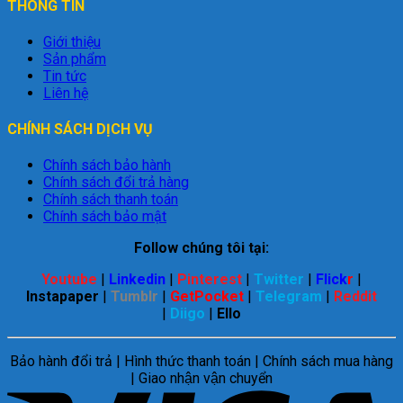
THÔNG TIN
Giới thiệu
Sản phẩm
Tin tức
Liên hệ
CHÍNH SÁCH DỊCH VỤ
Chính sách bảo hành
Chính sách đổi trả hàng
Chính sách thanh toán
Chính sách bảo mật
Follow chúng tôi tại:
Youtube
|
Linkedin
|
Pinterest
|
Twitter
|
Flick
r
|
Instapaper
|
Tumblr
|
GetPocket
|
Telegram
|
Reddit
|
Diigo
|
Ello
Bảo hành đổi trả | Hình thức thanh toán | Chính sách mua hàng
| Giao nhận vận chuyển