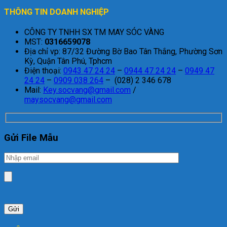
THÔNG TIN DOANH NGHIỆP
CÔNG TY TNHH SX TM MAY SÓC VÀNG
MST:
0316659078
Địa chỉ vp: 87/32 Đường Bờ Bao Tân Thắng, Phường Sơn
Kỳ, Quận Tân Phú, Tphcm
Điện thoại:
0943 47 24 24
–
0944 47 24 24
–
0949 47
24 24
–
0909 038 264
– (028) 2 346 678
Mail:
Key.socvang@gmail.com
/
maysocvang@gmail.com
Gửi File Mẫu