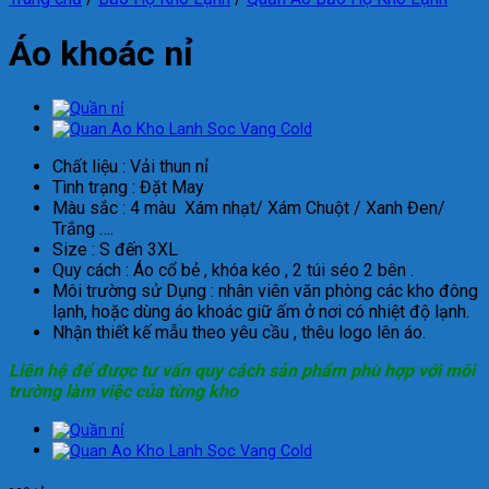
Áo khoác nỉ
Chất liệu : Vải thun nỉ
Tình trạng : Đặt May
Màu sắc : 4 màu Xám nhạt/ Xám Chuột / Xanh Đen/
Trắng ….
Size : S đến 3XL
Quy cách : Áo cổ bẻ , khóa kéo , 2 túi séo 2 bên .
Môi trường sử Dụng : nhân viên văn phòng các kho đông
lạnh, hoặc dùng áo khoác giữ ấm ở nơi có nhiệt độ lạnh.
Nhận thiết kế mẫu theo yêu cầu , thêu logo lên áo.
Liên hệ để được tư vấn quy cách sản phẩm phù hợp với môi
trường làm việc của từng kho