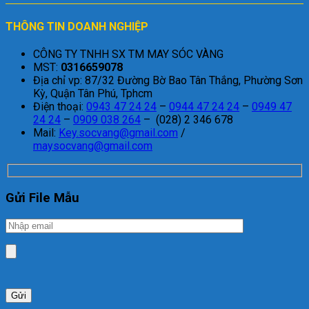
THÔNG TIN DOANH NGHIỆP
CÔNG TY TNHH SX TM MAY SÓC VÀNG
MST:
0316659078
Địa chỉ vp: 87/32 Đường Bờ Bao Tân Thắng, Phường Sơn
Kỳ, Quận Tân Phú, Tphcm
Điện thoại:
0943 47 24 24
–
0944 47 24 24
–
0949 47
24 24
–
0909 038 264
– (028) 2 346 678
Mail:
Key.socvang@gmail.com
/
maysocvang@gmail.com
Gửi File Mẫu