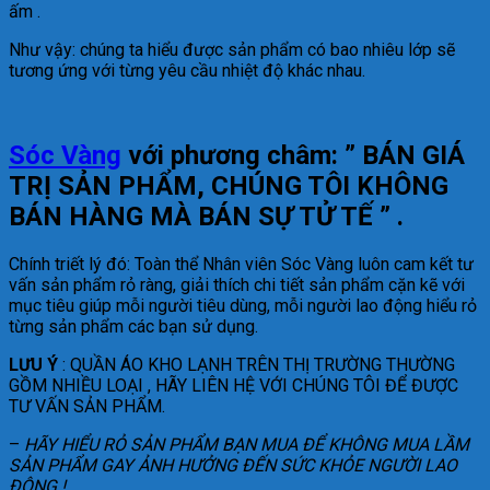
ấm .
Như vậy: chúng ta hiểu được sản phẩm có bao nhiêu lớp sẽ
tương ứng với từng yêu cầu nhiệt độ khác nhau.
Sóc Vàng
với phương châm: ” BÁN GIÁ
TRỊ SẢN PHẨM, CHÚNG TÔI KHÔNG
BÁN HÀNG MÀ BÁN SỰ TỬ TẾ ” .
Chính triết lý đó: Toàn thể Nhân viên Sóc Vàng luôn cam kết tư
vấn sản phẩm rỏ ràng, giải thích chi tiết sản phẩm cặn kẽ với
mục tiêu giúp mỗi người tiêu dùng, mỗi người lao động hiểu rỏ
từng sản phẩm các bạn sử dụng.
LƯU Ý
: QUẦN ÁO KHO LẠNH TRÊN THỊ TRƯỜNG THƯỜNG
GỒM NHIỀU LOẠI , HÃY LIÊN HỆ VỚI CHÚNG TÔI ĐỂ ĐƯỢC
TƯ VẤN SẢN PHẨM.
–
HÃY HIỂU RỎ SẢN PHẨM BẠN MUA ĐỂ KHÔNG MUA LẦM
SẢN PHẨM GAY ẢNH HƯỞNG ĐẾN SỨC KHỎE NGƯỜI LAO
ĐỘNG !