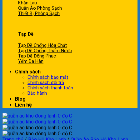
Khăn Lau
Quần Áo Phòng Sạch
Thiết Bị Phòng Sạch
Tạp Dề
Tạp Dề Chống Hóa Chất
Tạp Dề Chống Thấm Nước
Tạp Dề Đồng Phục
Yếm Da Hàn
Chính sách
Chính sách bảo mật
Chính sách đổi trả
Chính sách thanh toán
Bảo hành
Blog
Liên hệ
Trang chủ
/
Bảo Hộ Kho Lạnh
/
Quần Áo Bảo Hộ Kho Lạnh