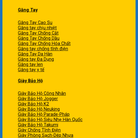
Găng Tay
Găng Tay Cao Su
Găng tay chịu nhiệt
Găng Tay Chống Cắt
Găng Tay Chống Dầu
Găng Tay Chống Hóa Chất
Găng tay chống tĩnh điện
Găng Tay Da Hàn
Găng tay Đa Dụng
Găng tay len
Găng tay y tế
Giày Bảo Hộ
Giày Bảo Hộ Công Nhân
Giày Bảo Hộ Jogger
Giày Bảo Hộ K2
Giày Bảo Hộ Neuking
Giày Bảo Hộ Parade-Pháp
Giày Bảo Hộ Siêu Nhẹ Hàn Quốc
Giày Bảo Hộ Takumi
Giày Chống Tĩnh Điện
Giày Phòng Sạch-Dép Nhựa