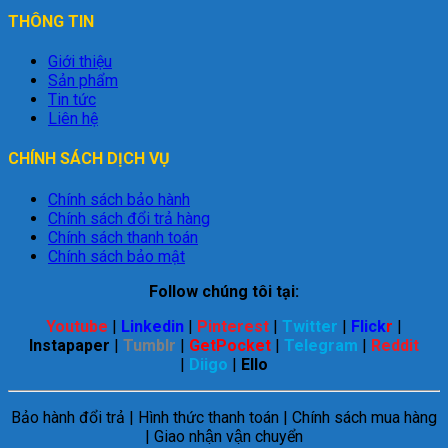
THÔNG TIN
Giới thiệu
Sản phẩm
Tin tức
Liên hệ
CHÍNH SÁCH DỊCH VỤ
Chính sách bảo hành
Chính sách đổi trả hàng
Chính sách thanh toán
Chính sách bảo mật
Follow chúng tôi tại:
Youtube
|
Linkedin
|
Pinterest
|
Twitter
|
Flick
r
|
Instapaper
|
Tumblr
|
GetPocket
|
Telegram
|
Reddit
|
Diigo
|
Ello
Bảo hành đổi trả | Hình thức thanh toán | Chính sách mua hàng
| Giao nhận vận chuyển