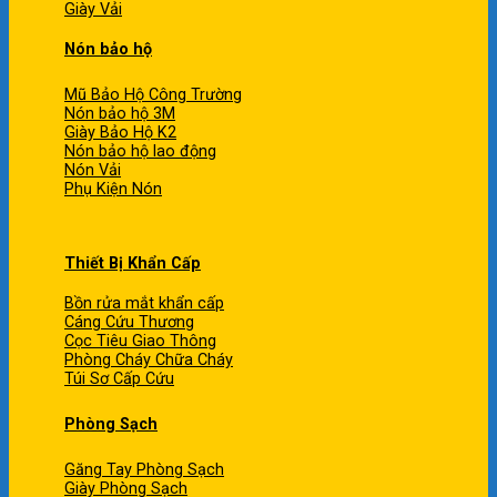
Giày Vải
Nón bảo hộ
Mũ Bảo Hộ Công Trường
Nón bảo hộ 3M
Giày Bảo Hộ K2
Nón bảo hộ lao động
Nón Vải
Phụ Kiện Nón
Thiết Bị Khẩn Cấp
Bồn rửa mắt khẩn cấp
Cáng Cứu Thương
Cọc Tiêu Giao Thông
Phòng Cháy Chữa Cháy
Túi Sơ Cấp Cứu
Phòng Sạch
Găng Tay Phòng Sạch
Giày Phòng Sạch