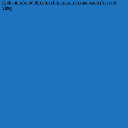
Quần áo bảo hộ thợ sữa chữa gara ô tô màu xanh đen phối
vàng