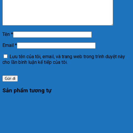
Tên
*
Email
*
Lưu tên của tôi, email, và trang web trong trình duyệt này
cho lần bình luận kế tiếp của tôi.
Sản phẩm tương tự