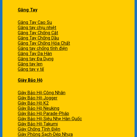
Găng Tay
Găng Tay Cao Su
Găng tay chịu nhiệt
Găng Tay Chống Cắt
Găng Tay Chống Dầu
Găng Tay Chống Hóa Chất
Găng tay chống tĩnh điện
Găng Tay Da Hàn
Găng tay Đa Dụng
Găng tay len
Găng tay y tế
Giày Bảo Hộ
Giày Bảo Hộ Công Nhân
Giày Bảo Hộ Jogger
Giày Bảo Hộ K2
Giày Bảo Hộ Neuking
Giày Bảo Hộ Parade-Pháp
Giày Bảo Hộ Siêu Nhẹ Hàn Quốc
Giày Bảo Hộ Takumi
Giày Chống Tĩnh Điện
Giày Phòng Sạch-Dép Nhựa