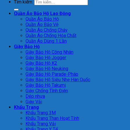
Tìm kiếm:
Quần Áo Bảo Hộ Lao Động
Quần Áo Bảo Hộ
Quần Áo Bảo Vệ
Quần Áo Chống Cháy
Quần Áo Chống Hóa Chất
Quần Áo Dùng 1 Lần
Giày Bảo Hộ
Giày Bảo Hộ Công Nhân
Giày Bảo Hộ Jogger
Giày Bảo Hộ K2
Giày Bảo Hộ Neuking
Giày Bảo Hộ Parade-Pháp
Giày Bảo Hộ Siêu Nhẹ Hàn Quốc
Giày Bảo Hộ Takumi
Giày Chống Tĩnh Điện
Dép nhựa
Giày Vải
Khẩu Trang
Khẩu Trang 3M
Khẩu Trang Than Hoạt Tính
Khẩu Trang Vải
Khẩu Trang Y Tế