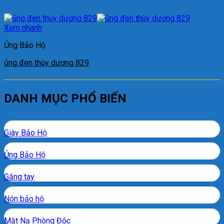
Xem nhanh
Ủng Bảo Hộ
ủng đen thùy dương 829
DANH MỤC PHỔ BIẾN
Giày Bảo Hộ
Ủng Bảo Hộ
Găng tay
Nón bảo hộ
Mặt Nạ Phòng Độc