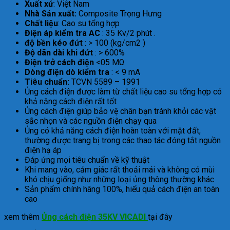
Xuất xứ
: Việt Nam
Nhà Sản xuất:
Composite Trọng Hưng
Chất liệu
: Cao su tổng hợp
Điện áp kiểm tra AC
: 35 Kv/2 phút .
độ bền kéo đứt
: > 100 (kg/cm2 )
Độ dãn dài khi đứt
: > 600%
Điện trở cách điện
<05 MΩ
Dòng điện dò kiểm tra
: < 9 mA
Tiêu chuẩn:
TCVN 5589 – 1991
Ủng cách điện được làm từ chất liệu cao su tổng hợp có
khả năng cách điện rất tốt
Ủng cách điện giúp bảo vệ chân bạn tránh khỏi các vật
sắc nhọn và các nguồn điện chạy qua
Ủng có khả năng cách điện hoàn toàn với mặt đất,
thường được trang bị trong các thao tác đóng tắt nguồn
điện hạ áp
Đáp ứng mọi tiêu chuẩn về kỹ thuật
Khi mang vào, cảm giác rất thoải mái và không có mùi
khó chịu giống như những loại ủng thông thường khác
Sản phẩm chính hãng 100%, hiểu quả cách điện an toàn
cao
xem thêm
Ủng cách điện 35KV VICADI
tại đây