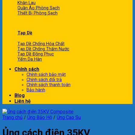
Khăn Lau
Quần Áo Phòng Sạch
Thiết Bị Phòng Sạch
Tạp Dề
Tạp Dề Chống Hóa Chất
Tạp Dề Chống Thấm Nước
Tạp Dề Đồng Phục
Yếm Da Hàn
Chính sách
Chính sách bảo mật
Chính sách đổi trả
Chính sách thanh toán
Bảo hành
Blog
Liên hệ
Trang chủ
/
Ủng Bảo Hộ
/
Ủng Cao Su
Ủng cách điện 35KV