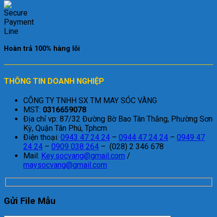
Hoàn trả 100% hàng lỗi
THÔNG TIN DOANH NGHIỆP
CÔNG TY TNHH SX TM MAY SÓC VÀNG
MST:
0316659078
Địa chỉ vp: 87/32 Đường Bờ Bao Tân Thắng, Phường Sơn
Kỳ, Quận Tân Phú, Tphcm
Điện thoại:
0943 47 24 24
–
0944 47 24 24
–
0949 47
24 24
–
0909 038 264
– (028) 2 346 678
Mail:
Key.socvang@gmail.com
/
maysocvang@gmail.com
Gửi File Mẫu