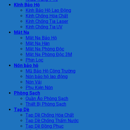
Kính Bảo Hộ
Kính Bảo Hộ Lao Động
Kính Chống Hóa Chất
Kính Chống Tia Laser
Kính Chống Tia UV
Mặt Nạ
Mặt Nạ Bảo Hộ
Mặt Nạ Hàn
Mặt Nạ Phòng Độc
Mặt Nạ Phòng Độc 3M
Phin Lọc
Nón bảo hộ
Mũ Bảo Hộ Công Trường
Nón bảo hộ lao động
Nón Vải
Phụ Kiện Nón
Phòng Sạch
Quần Áo Phòng Sạch
Thiết Bị Phòng Sạch
Tạp Dề
Tạp Dề Chống Hóa Chất
Tạp Dề Chống Thấm Nước
Tạp Dề Đồng Phục