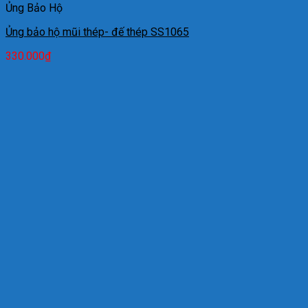
Ủng Bảo Hộ
Ủng bảo hộ mũi thép- đế thép SS1065
330.000
₫