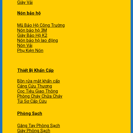
Giày Vải
Nón bảo hộ
Mũ Bảo Hộ Công Trường
Nón bảo hộ 3M
Giày Bảo Hộ K2
Nón bảo hộ lao động
Nón Vải
Phụ Kiện Nón
Thiết Bị Khẩn Cấp
Bồn rửa mắt khẩn cấp
Cáng Cứu Thương
Cọc Tiêu Giao Thông
Phòng Cháy Chữa Cháy
Túi Sơ Cấp Cứu
Phòng Sạch
Găng Tay Phòng Sạch
Giày Phòng Sạch