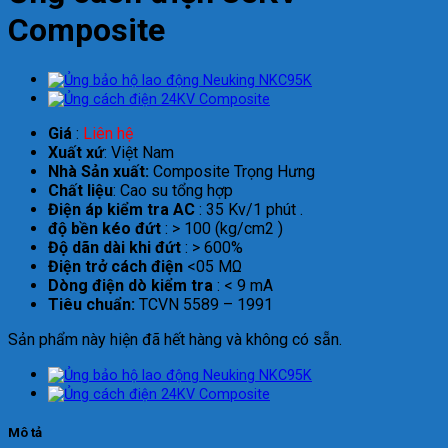
Composite
Giá
:
Liên hệ
Xuất xứ
: Việt Nam
Nhà Sản xuất:
Composite Trọng Hưng
Chất liệu
: Cao su tổng hợp
Điện áp kiểm tra AC
: 35 Kv/1 phút .
độ bền kéo đứt
: > 100 (kg/cm2 )
Độ dãn dài khi đứt
: > 600%
Điện trở cách điện
<05 MΩ
Dòng điện dò kiểm tra
: < 9 mA
Tiêu chuẩn:
TCVN 5589 – 1991
Sản phẩm này hiện đã hết hàng và không có sẵn.
Mô tả