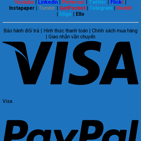
Youtube
|
Linkedin
|
Pinterest
|
Twitter
|
Flick
r
|
Instapaper
|
Tumblr
|
GetPocket
|
Telegram
|
Reddit
|
Diigo
|
Ello
Bảo hành đổi trả | Hình thức thanh toán | Chính sách mua hàng
| Giao nhận vận chuyển
Visa