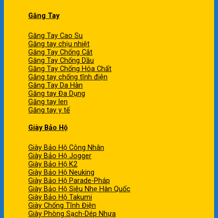
Găng Tay
Găng Tay Cao Su
Găng tay chịu nhiệt
Găng Tay Chống Cắt
Găng Tay Chống Dầu
Găng Tay Chống Hóa Chất
Găng tay chống tĩnh điện
Găng Tay Da Hàn
Găng tay Đa Dụng
Găng tay len
Găng tay y tế
Giày Bảo Hộ
Giày Bảo Hộ Công Nhân
Giày Bảo Hộ Jogger
Giày Bảo Hộ K2
Giày Bảo Hộ Neuking
Giày Bảo Hộ Parade-Pháp
Giày Bảo Hộ Siêu Nhẹ Hàn Quốc
Giày Bảo Hộ Takumi
Giày Chống Tĩnh Điện
Giày Phòng Sạch-Dép Nhựa