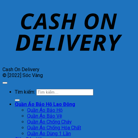
Cash On Delivery
© [2022] Sóc Vàng
Tìm kiếm:
Quần Áo Bảo Hộ Lao Động
Quần Áo Bảo Hộ
Quần Áo Bảo Vệ
Quần Áo Chống Cháy
Quần Áo Chống Hóa Chất
Quần Áo Dùng 1 Lần