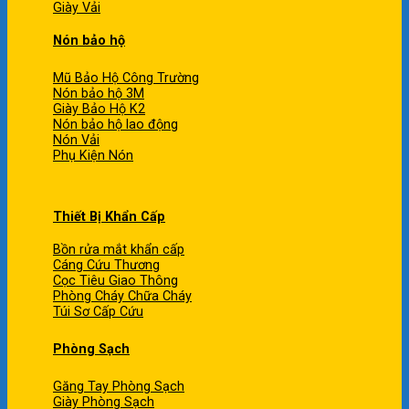
Giày Vải
Nón bảo hộ
Mũ Bảo Hộ Công Trường
Nón bảo hộ 3M
Giày Bảo Hộ K2
Nón bảo hộ lao động
Nón Vải
Phụ Kiện Nón
Thiết Bị Khẩn Cấp
Bồn rửa mắt khẩn cấp
Cáng Cứu Thương
Cọc Tiêu Giao Thông
Phòng Cháy Chữa Cháy
Túi Sơ Cấp Cứu
Phòng Sạch
Găng Tay Phòng Sạch
Giày Phòng Sạch