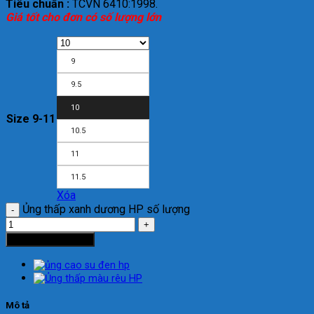
Tiêu chuẩn :
TCVN 6410:1998.
Giá tốt cho đơn có số lượng lớn
9
9.5
10
Size 9-11
10.5
11
11.5
Xóa
Ủng thấp xanh dương HP số lượng
Thêm vào giỏ hàng
Mô tả