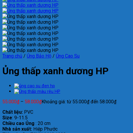
Trang chủ
/
Ủng Bảo Hộ
/
Ủng Cao Su
Ủng thấp xanh dương HP
55.000
₫
–
58.000
₫
Khoảng giá: từ 55.000₫ đến 58.000₫
Chất liệu:
PVC
Size
: 9-11.5
Chiều cao Ủng
: 20 cm
Nhà sản xuất:
Hiệp Phước