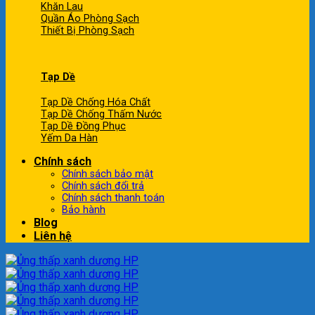
Khăn Lau
Quần Áo Phòng Sạch
Thiết Bị Phòng Sạch
Tạp Dề
Tạp Dề Chống Hóa Chất
Tạp Dề Chống Thấm Nước
Tạp Dề Đồng Phục
Yếm Da Hàn
Chính sách
Chính sách bảo mật
Chính sách đổi trả
Chính sách thanh toán
Bảo hành
Blog
Liên hệ