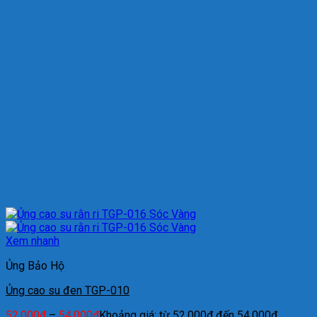
Xem nhanh
Ủng Bảo Hộ
Ủng cao su đen TGP-010
52.000
₫
–
54.000
₫
Khoảng giá: từ 52.000₫ đến 54.000₫