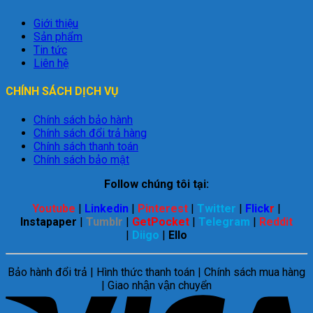
Giới thiệu
Sản phẩm
Tin tức
Liên hệ
CHÍNH SÁCH DỊCH VỤ
Chính sách bảo hành
Chính sách đổi trả hàng
Chính sách thanh toán
Chính sách bảo mật
Follow chúng tôi tại:
Youtube
|
Linkedin
|
Pinterest
|
Twitter
|
Flick
r
|
Instapaper
|
Tumblr
|
GetPocket
|
Telegram
|
Reddit
|
Diigo
|
Ello
Bảo hành đổi trả | Hình thức thanh toán | Chính sách mua hàng
| Giao nhận vận chuyển