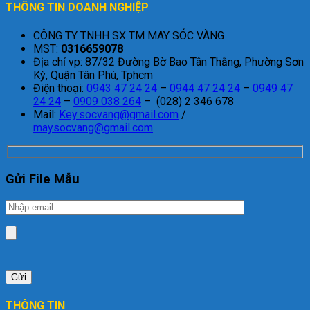
THÔNG TIN DOANH NGHIỆP
CÔNG TY TNHH SX TM MAY SÓC VÀNG
MST:
0316659078
Địa chỉ vp: 87/32 Đường Bờ Bao Tân Thắng, Phường Sơn
Kỳ, Quận Tân Phú, Tphcm
Điện thoại:
0943 47 24 24
–
0944 47 24 24
–
0949 47
24 24
–
0909 038 264
– (028) 2 346 678
Mail:
Key.socvang@gmail.com
/
maysocvang@gmail.com
Gửi File Mẫu
THÔNG TIN