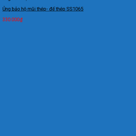
Ủng bảo hộ mũi thép- đế thép SS1065
330.000
₫