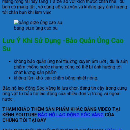
mang rộng rãi hãy tăng 1 size so với kích thước chân nhé . dù
bạn có mang tất , vớ củng sẽ vừa vặn và không gay ảnh hưởng
tới chân bạn khi làm việc
bảng size ủng cao su
Lưu Ý Khi Sử Dụng -Bảo Quản Ủng Cao
Su
không bảo quản ủng nơi thường xuyên ẩm ướt , dù là sản
phẩm chống nước nhưng củng có thể bị ảnh hưởng tới
chất lượng sản phẩm.
không làm khô sản phẩm bằng nhiệt nóng.
Bảo hộ lao động Sóc Vàng
là lựa chọn đáng tin cậy trong cung
ứng vật tư bảo hộ lao động của nhiều đơn vị trong và ngoài
nước .
THAM KHẢO THÊM SẢN PHẨM KHÁC BẰNG VIDEO TẠI
KÊNH YOUTUBE
BẢO HỘ LAO ĐỘNG SÓC VÀNG
CỦA
CHÚNG TÔI TẠI ĐÂY