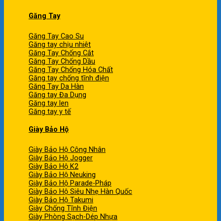
Găng Tay
Găng Tay Cao Su
Găng tay chịu nhiệt
Găng Tay Chống Cắt
Găng Tay Chống Dầu
Găng Tay Chống Hóa Chất
Găng tay chống tĩnh điện
Găng Tay Da Hàn
Găng tay Đa Dụng
Găng tay len
Găng tay y tế
Giày Bảo Hộ
Giày Bảo Hộ Công Nhân
Giày Bảo Hộ Jogger
Giày Bảo Hộ K2
Giày Bảo Hộ Neuking
Giày Bảo Hộ Parade-Pháp
Giày Bảo Hộ Siêu Nhẹ Hàn Quốc
Giày Bảo Hộ Takumi
Giày Chống Tĩnh Điện
Giày Phòng Sạch-Dép Nhựa