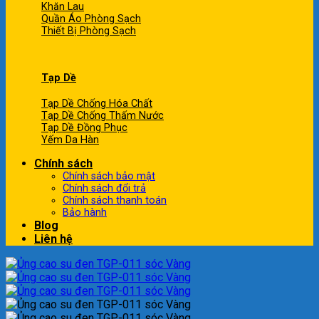
Khăn Lau
Quần Áo Phòng Sạch
Thiết Bị Phòng Sạch
Tạp Dề
Tạp Dề Chống Hóa Chất
Tạp Dề Chống Thấm Nước
Tạp Dề Đồng Phục
Yếm Da Hàn
Chính sách
Chính sách bảo mật
Chính sách đổi trả
Chính sách thanh toán
Bảo hành
Blog
Liên hệ