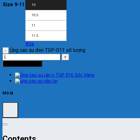
Size 9-11
10
10.5
11
11.5
Xóa
Ủng cao su đen TGP-011 số lượng
Thêm vào giỏ hàng
Mô tả
Contents