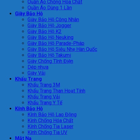
Quần Áo Chống Hóa Chất
Quần Áo Dùng 1 Lần
Giày Bảo Hộ
Giày Bảo Hộ Công Nhân
Giày Bảo Hộ Jogger
Giày Bảo Hộ K2
Giày Bảo Hộ Neuking
Giày Bảo Hộ Parade-Pháp
Giày Bảo Hộ Siêu Nhẹ Hàn Quốc
Giày Bảo Hộ Takumi
Giày Chống Tĩnh Điện
Dép nhựa
Giày Vải
Khẩu Trang
Khẩu Trang 3M
Khẩu Trang Than Hoạt Tính
Khẩu Trang Vải
Khẩu Trang Y Tế
Kính Bảo Hộ
Kính Bảo Hộ Lao Động
Kính Chống Hóa Chất
Kính Chống Tia Laser
Kính Chống Tia UV
Mặt Nạ