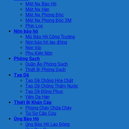
Mặt Nạ Bảo Hộ
Mặt Nạ Hàn
Mặt Nạ Phòng Độc
Mặt Nạ Phòng Độc 3M
Phin Lọc
Nón bảo hộ
Mũ Bảo Hộ Công Trường
Nón bảo hộ lao động
Nón Vải
Phụ Kiện Nón
Phòng Sạch
Quần Áo Phòng Sạch
Thiết Bị Phòng Sạch
Tạp Dề
Tạp Dề Chống Hóa Chất
Tạp Dề Chống Thấm Nước
Tạp Dề Đồng Phục
Yếm Da Hàn
Thiết Bị Khẩn Cấp
Phòng Cháy Chữa Cháy
Túi Sơ Cấp Cứu
Ủng Bảo Hộ
Ủng Bảo Hộ Lao Động