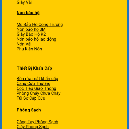
Giày Vải
Nón bảo hộ
Mũ Bảo Hộ Công Trường
Nón bảo hộ 3M
Giày Bảo Hộ K2
Nón bảo hộ lao động
Nón Vải
Phụ Kiện Nón
Thiết Bị Khẩn Cấp
Bồn rửa mắt khẩn cấp
Cáng Cứu Thương
Cọc Tiêu Giao Thông
Phòng Cháy Chữa Cháy
Túi Sơ Cấp Cứu
Phòng Sạch
Găng Tay Phòng Sạch
Giày Phòng Sạch