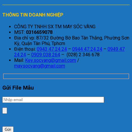
THÔNG TIN DOANH NGHIỆP
CÔNG TY TNHH SX TM MAY SÓC VÀNG
MST:
0316659078
Địa chỉ vp: 87/32 Đường Bờ Bao Tân Thắng, Phường Sơn
Kỳ, Quận Tân Phú, Tphcm
Điện thoại:
0943 47 24 24
–
0944 47 24 24
–
0949 47
24 24
–
0909 038 264
– (028) 2 346 678
Mail:
Key.socvang@gmail.com
/
maysocvang@gmail.com
Gửi File Mẫu