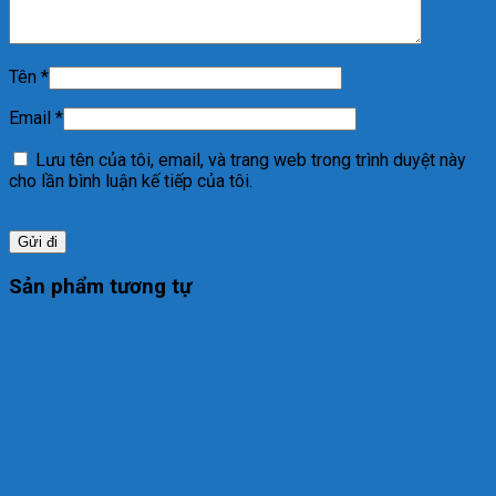
Tên
*
Email
*
Lưu tên của tôi, email, và trang web trong trình duyệt này
cho lần bình luận kế tiếp của tôi.
Sản phẩm tương tự