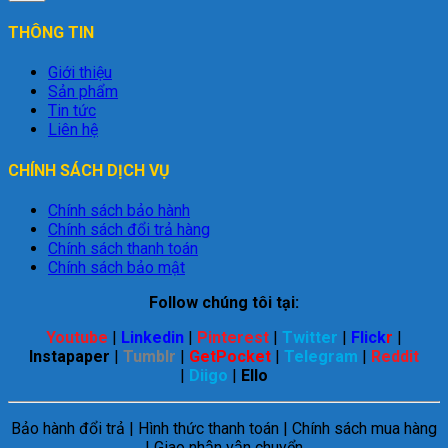
THÔNG TIN
Giới thiệu
Sản phẩm
Tin tức
Liên hệ
CHÍNH SÁCH DỊCH VỤ
Chính sách bảo hành
Chính sách đổi trả hàng
Chính sách thanh toán
Chính sách bảo mật
Follow chúng tôi tại:
Youtube
|
Linkedin
|
Pinterest
|
Twitter
|
Flick
r
|
Instapaper
|
Tumblr
|
GetPocket
|
Telegram
|
Reddit
|
Diigo
|
Ello
Bảo hành đổi trả | Hình thức thanh toán | Chính sách mua hàng
| Giao nhận vận chuyển