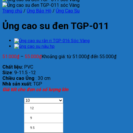
Trang chủ
/
Ủng Bảo Hộ
/
Ủng Cao Su
Ủng cao su đen TGP-011
51.000
₫
–
55.000
₫
Khoảng giá: từ 51.000₫ đến 55.000₫
Chất liệu:
PVC
Size
: 9-11.5 -12
Chiều cao Ủng
: 30 cm
Nhà sản xuất:
TGP
Giá tốt cho đơn có số lượng lớn
12
9
9.5