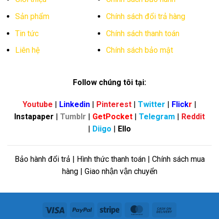
Sản phẩm
Chính sách đổi trả hàng
Tin tức
Chính sách thanh toán
Liên hệ
Chính sách bảo mật
Follow chúng tôi tại:
Youtube
|
Linkedin
|
Pinterest
|
Twitter
|
Flick
r
|
Instapaper
|
Tumblr
|
GetPocket
|
Telegram
|
Reddit
|
Diigo
|
Ello
Bảo hành đổi trả | Hình thức thanh toán | Chính sách mua
hàng | Giao nhận vận chuyển
Visa
PayPal
Stripe
MasterCard
Cash