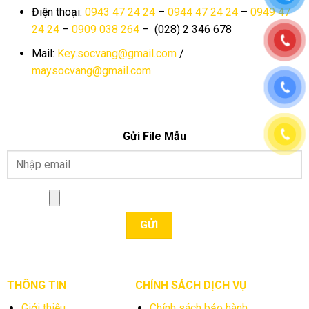
Điện thoại:
0943 47 24 24
–
0944 47 24 24
–
0949 47
24 24
–
0909 038 264
– (028) 2 346 678
Mail:
Key.socvang@gmail.com
/
maysocvang@gmail.com
Gửi File Mẫu
THÔNG TIN
CHÍNH SÁCH DỊCH VỤ
Giới thiệu
Chính sách bảo hành