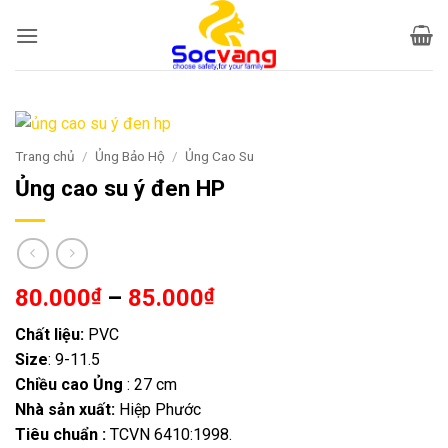
Bỏ
qua
nội
dung
Trang chủ
/
Ủng Bảo Hộ
/
Ủng Cao Su
Ủng cao su ý đen HP
Khoảng
80.000
₫
–
85.000
₫
giá:
Chất liệu:
PVC
từ
Size
: 9-11.5
80.000₫
Chiều cao Ủng
: 27 cm
đến
Nhà sản xuất:
Hiệp Phước
85.000₫
Tiêu chuẩn :
TCVN 6410:1998.