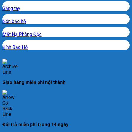
Găng tay
Nón bảo hộ
Mặt Nạ Phòng Độc
Kính Bảo Hộ
Giao hàng miễn phí nội thành
Đổi trả miễn phí trong 14 ngày