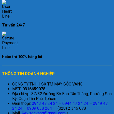
Tư vấn 24/7
Hoàn trả 100% hàng lỗi
THÔNG TIN DOANH NGHIỆP
CÔNG TY TNHH SX TM MAY SÓC VÀNG
MST:
0316659078
Địa chỉ vp: 87/32 Đường Bờ Bao Tân Thắng, Phường Sơn
Kỳ, Quận Tân Phú, Tphcm
Điện thoại:
0943 47 24 24
–
0944 47 24 24
–
0949 47
24 24
–
0909 038 264
– (028) 2 346 678
Mail:
Key.socvang@gmail.com
/