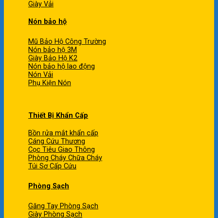
Giày Vải
Nón bảo hộ
Mũ Bảo Hộ Công Trường
Nón bảo hộ 3M
Giày Bảo Hộ K2
Nón bảo hộ lao động
Nón Vải
Phụ Kiện Nón
Thiết Bị Khẩn Cấp
Bồn rửa mắt khẩn cấp
Cáng Cứu Thương
Cọc Tiêu Giao Thông
Phòng Cháy Chữa Cháy
Túi Sơ Cấp Cứu
Phòng Sạch
Găng Tay Phòng Sạch
Giày Phòng Sạch