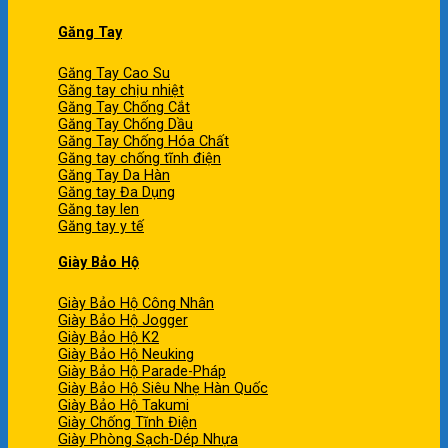
Găng Tay
Găng Tay Cao Su
Găng tay chịu nhiệt
Găng Tay Chống Cắt
Găng Tay Chống Dầu
Găng Tay Chống Hóa Chất
Găng tay chống tĩnh điện
Găng Tay Da Hàn
Găng tay Đa Dụng
Găng tay len
Găng tay y tế
Giày Bảo Hộ
Giày Bảo Hộ Công Nhân
Giày Bảo Hộ Jogger
Giày Bảo Hộ K2
Giày Bảo Hộ Neuking
Giày Bảo Hộ Parade-Pháp
Giày Bảo Hộ Siêu Nhẹ Hàn Quốc
Giày Bảo Hộ Takumi
Giày Chống Tĩnh Điện
Giày Phòng Sạch-Dép Nhựa