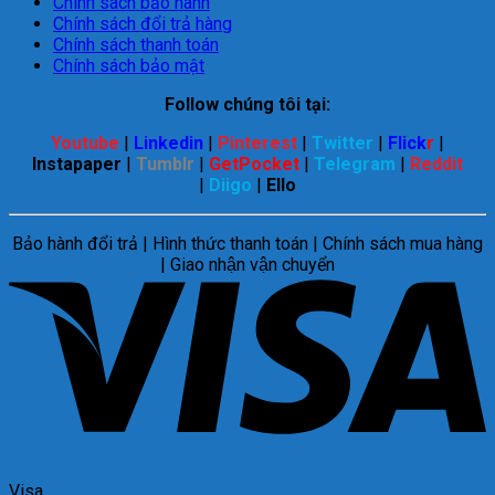
Chính sách bảo hành
Chính sách đổi trả hàng
Chính sách thanh toán
Chính sách bảo mật
Follow chúng tôi tại:
Youtube
|
Linkedin
|
Pinterest
|
Twitter
|
Flick
r
|
Instapaper
|
Tumblr
|
GetPocket
|
Telegram
|
Reddit
|
Diigo
|
Ello
Bảo hành đổi trả | Hình thức thanh toán | Chính sách mua hàng
| Giao nhận vận chuyển
Visa