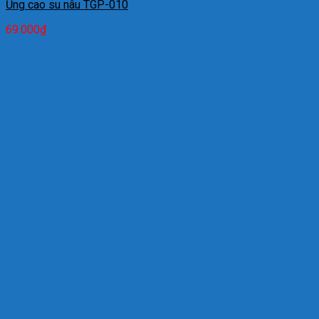
Ủng cao su nâu TGP-010
69.000
₫