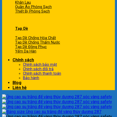
Khăn Lau
Quần Áo Phòng Sạch
Thiết Bị Phòng Sạch
Tạp Dề
Tạp Dề Chống Hóa Chất
Tạp Dề Chống Thấm Nước
Tạp Dề Đồng Phục
Yếm Da Hàn
Chính sách
Chính sách bảo mật
Chính sách đổi trả
Chính sách thanh toán
Bảo hành
Blog
Liên hệ