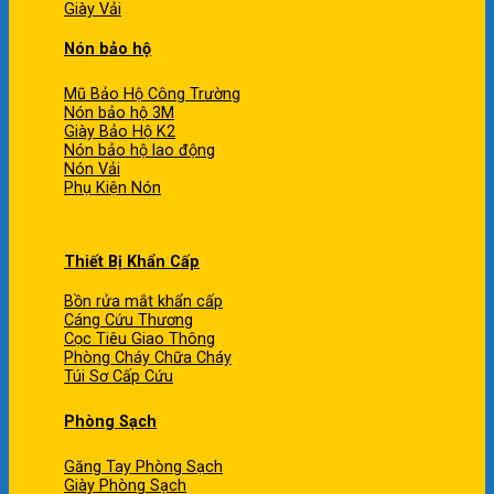
Giày Vải
Nón bảo hộ
Mũ Bảo Hộ Công Trường
Nón bảo hộ 3M
Giày Bảo Hộ K2
Nón bảo hộ lao động
Nón Vải
Phụ Kiện Nón
Thiết Bị Khẩn Cấp
Bồn rửa mắt khẩn cấp
Cáng Cứu Thương
Cọc Tiêu Giao Thông
Phòng Cháy Chữa Cháy
Túi Sơ Cấp Cứu
Phòng Sạch
Găng Tay Phòng Sạch
Giày Phòng Sạch