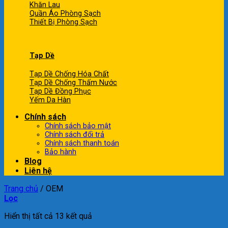
Khăn Lau
Quần Áo Phòng Sạch
Thiết Bị Phòng Sạch
Tạp Dề
Tạp Dề Chống Hóa Chất
Tạp Dề Chống Thấm Nước
Tạp Dề Đồng Phục
Yếm Da Hàn
Chính sách
Chính sách bảo mật
Chính sách đổi trả
Chính sách thanh toán
Bảo hành
Blog
Liên hệ
Trang chủ
/
OEM
Lọc
Hiển thị tất cả 13 kết quả