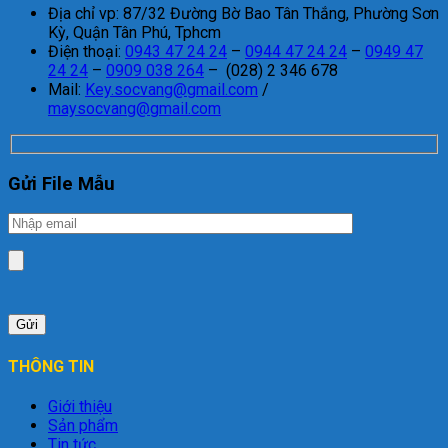
Địa chỉ vp: 87/32 Đường Bờ Bao Tân Thắng, Phường Sơn
Kỳ, Quận Tân Phú, Tphcm
Điện thoại:
0943 47 24 24
–
0944 47 24 24
–
0949 47
24 24
–
0909 038 264
– (028) 2 346 678
Mail:
Key.socvang@gmail.com
/
maysocvang@gmail.com
Gửi File Mẫu
THÔNG TIN
Giới thiệu
Sản phẩm
Tin tức