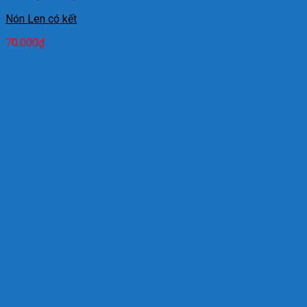
Nón Len có kết
70.000
₫