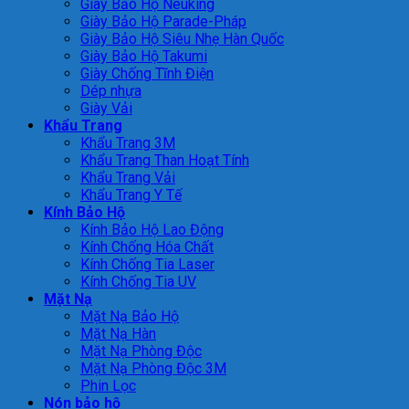
Giày Bảo Hộ Neuking
Giày Bảo Hộ Parade-Pháp
Giày Bảo Hộ Siêu Nhẹ Hàn Quốc
Giày Bảo Hộ Takumi
Giày Chống Tĩnh Điện
Dép nhựa
Giày Vải
Khẩu Trang
Khẩu Trang 3M
Khẩu Trang Than Hoạt Tính
Khẩu Trang Vải
Khẩu Trang Y Tế
Kính Bảo Hộ
Kính Bảo Hộ Lao Động
Kính Chống Hóa Chất
Kính Chống Tia Laser
Kính Chống Tia UV
Mặt Nạ
Mặt Nạ Bảo Hộ
Mặt Nạ Hàn
Mặt Nạ Phòng Độc
Mặt Nạ Phòng Độc 3M
Phin Lọc
Nón bảo hộ