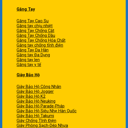
Găng Tay
Găng Tay Cao Su
Găng tay chịu nhiệt
Găng Tay Chống Cắt
Găng Tay Chống Dầu
Găng Tay Chống Hóa Chất
Găng tay chống tĩnh điện
Găng Tay Da Hàn
Găng tay Đa Dụng
Găng tay len
Găng tay y tế
Giày Bảo Hộ
Giày Bảo Hộ Công Nhân
Giày Bảo Hộ Jogger
Giày Bảo Hộ K2
Giày Bảo Hộ Neuking
Giày Bảo Hộ Parade-Pháp
Giày Bảo Hộ Siêu Nhẹ Hàn Quốc
Giày Bảo Hộ Takumi
Giày Chống Tĩnh Điện
Giày Phòng Sạch-Dép Nhựa