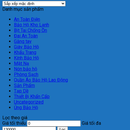
Danh mục sản phẩm
An Toàn Điện
Bảo Hộ Kho Lạnh
Bịt Tai Chống Ồn
Đai An Toàn
Găng tay
Giày Bảo Hộ
Khẩu Trang
Kính Bảo Hộ
Mặt Nạ
Nón bảo hộ
Phòng Sạch
Quần Áo Bảo Hộ Lao Động
Sản Phẩm
Tạp Dề
Thiết Bị Khẩn Cấp
Uncategorized
Ủng Bảo Hộ
Lọc theo giá
Giá tối thiểu
Giá tối đa
Lọc