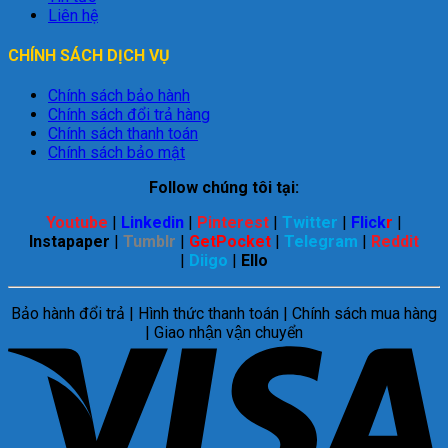
Liên hệ
CHÍNH SÁCH DỊCH VỤ
Chính sách bảo hành
Chính sách đổi trả hàng
Chính sách thanh toán
Chính sách bảo mật
Follow chúng tôi tại:
Youtube
|
Linkedin
|
Pinterest
|
Twitter
|
Flick
r
|
Instapaper
|
Tumblr
|
GetPocket
|
Telegram
|
Reddit
|
Diigo
|
Ello
Bảo hành đổi trả | Hình thức thanh toán | Chính sách mua hàng
| Giao nhận vận chuyển