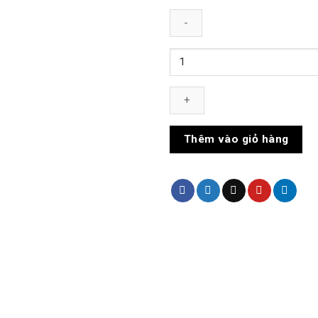
Nón
Len
số
lượng
Thêm vào giỏ hàng