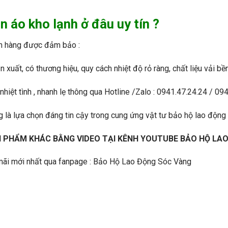
 áo kho lạnh ở đâu uy tín ?
h hàng được đảm bảo :
xuất, có thương hiệu, quy cách nhiệt độ rỏ ràng, chất liệu vải bề
 nhiệt tình , nhanh lẹ thông qua Hotline /Zalo : 0941.47.24.24 / 
g
là lựa chọn đáng tin cậy trong cung ứng vật tư bảo hộ lao động 
 PHẨM KHÁC BẰNG VIDEO TẠI KÊNH YOUTUBE
BẢO HỘ LA
ãi mới nhất qua fanpage :
Bảo Hộ Lao Động Sóc Vàng