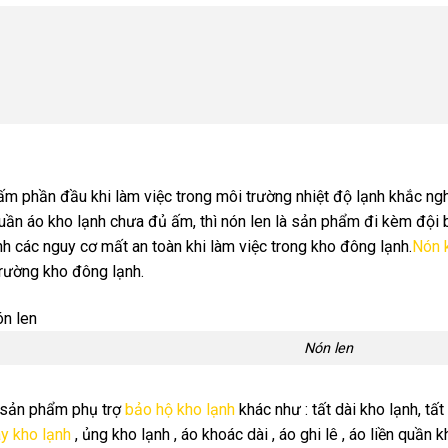
m phần đầu khi làm việc trong môi trường nhiệt độ lạnh khắc ngh
uần áo kho lạnh chưa đủ ấm, thì nón len là sản phẩm đi kèm đội bê
nh các nguy cơ mất an toàn khi làm việc trong kho đông lạnh.
Nón 
trường kho đông lạnh.
Nón len
 sản phẩm phụ trợ
bảo hộ kho lạnh
khác như : tất dài kho lạnh, tất l
ày kho lạnh
, ủng kho lạnh , áo khoác dài , áo ghi lê , áo liền quần