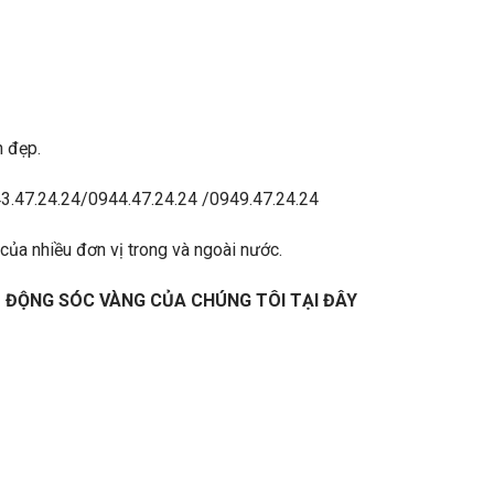
n đẹp.
0943.47.24.24/0944.47.24.24 /0949.47.24.24
của nhiều đơn vị trong và ngoài nước.
O ĐỘNG SÓC VÀNG
CỦA CHÚNG TÔI TẠI ĐÂY