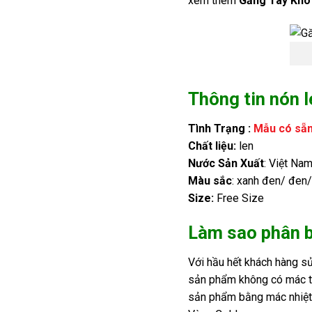
xem thêm
Găng Tay Kho 
Thông tin nón l
Tình Trạng :
Mẫu có sẵ
Chất liệu:
len
Nước Sản Xuất
: Việt Na
Màu sắc
: xanh đen/ đen
Size:
Free Size
Làm sao phân b
Với hầu hết khách hàng sử
sản phẩm không có mác thể
sản phẩm bằng mác nhiệt 