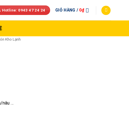
GIỎ HÀNG /
0
₫
 Hotline: 0943 47 24 24
Ệ
ón Kho Lạnh
m/nâu …