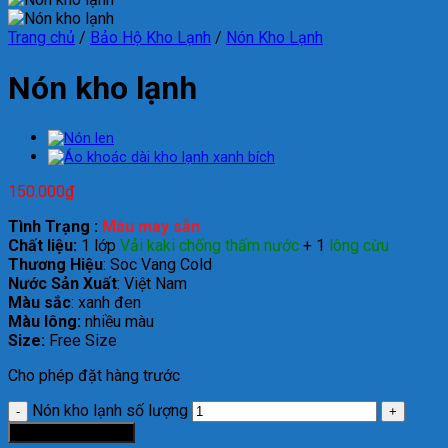
Trang chủ
/
Bảo Hộ Kho Lạnh
/
Nón Kho Lạnh
Nón kho lạnh
150.000
₫
Tình Trạng :
Mẫu may sẵn
Chất liệu:
1 lớp
Vải kaki chống thấm nước
+ 1
lông cừu
Thương Hiệu
: Soc Vang Cold
Nước Sản Xuất
: Việt Nam
Màu sắc
: xanh đen
Màu lông:
nhiều màu
Size:
Free Size
Cho phép đặt hàng trước
Nón kho lạnh số lượng
Thêm vào giỏ hàng