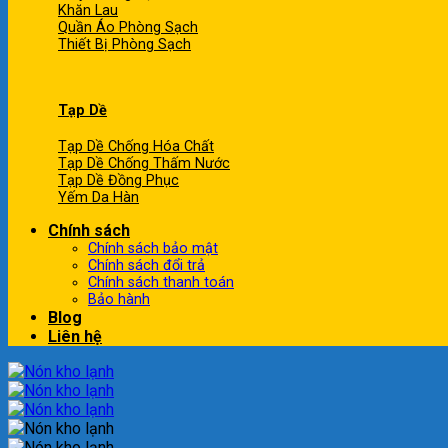
Khăn Lau
Quần Áo Phòng Sạch
Thiết Bị Phòng Sạch
Tạp Dề
Tạp Dề Chống Hóa Chất
Tạp Dề Chống Thấm Nước
Tạp Dề Đồng Phục
Yếm Da Hàn
Chính sách
Chính sách bảo mật
Chính sách đổi trả
Chính sách thanh toán
Bảo hành
Blog
Liên hệ