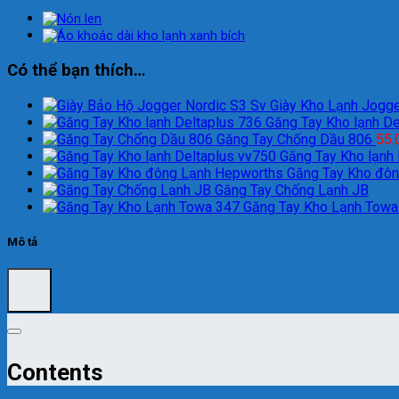
Có thể bạn thích…
Giày Kho Lạnh Jogge
Găng Tay Kho lạnh De
Găng Tay Chống Dầu 806
55.
Găng Tay Kho lạnh
Găng Tay Kho đô
Găng Tay Chống Lạnh JB
Găng Tay Kho Lạnh Towa
Mô tả
Contents