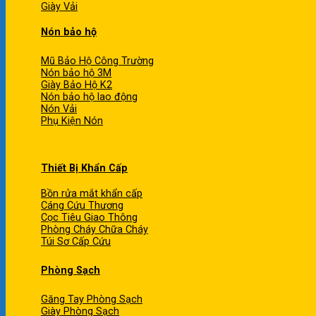
Giày Vải
Nón bảo hộ
Mũ Bảo Hộ Công Trường
Nón bảo hộ 3M
Giày Bảo Hộ K2
Nón bảo hộ lao động
Nón Vải
Phụ Kiện Nón
Thiết Bị Khẩn Cấp
Bồn rửa mắt khẩn cấp
Cáng Cứu Thương
Cọc Tiêu Giao Thông
Phòng Cháy Chữa Cháy
Túi Sơ Cấp Cứu
Phòng Sạch
Găng Tay Phòng Sạch
Giày Phòng Sạch