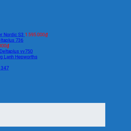
r Nordic S3
1.595.000
₫
ltaplus 736
000
₫
 Deltaplus vv750
ng Lạnh Hepworths
 347