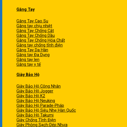
Găng Tay
Găng Tay Cao Su
Găng tay chịu nhiệt
Găng Tay Chống Cắt
Găng Tay Chống Dầu
Găng Tay Chống Hóa Chất
Găng tay chống tĩnh điện
Găng Tay Da Hàn
Găng tay Đa Dụng
Găng tay len
Găng tay y tế
Giày Bảo Hộ
Giày Bảo Hộ Công Nhân
Giày Bảo Hộ Jogger
Giày Bảo Hộ K2
Giày Bảo Hộ Neuking
Giày Bảo Hộ Parade-Pháp
Giày Bảo Hộ Siêu Nhẹ Hàn Quốc
Giày Bảo Hộ Takumi
Giày Chống Tĩnh Điện
Giày Phòng Sạch-Dép Nhựa