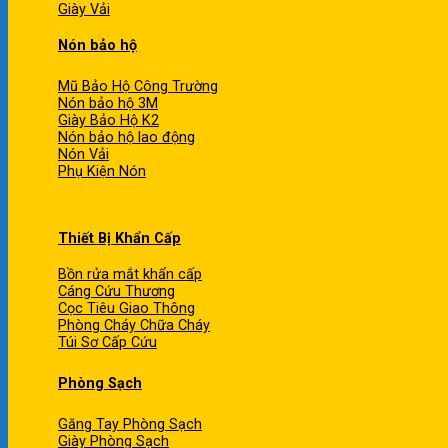
Giày Vải
Nón bảo hộ
Mũ Bảo Hộ Công Trường
Nón bảo hộ 3M
Giày Bảo Hộ K2
Nón bảo hộ lao động
Nón Vải
Phụ Kiện Nón
Thiết Bị Khẩn Cấp
Bồn rửa mắt khẩn cấp
Cáng Cứu Thương
Cọc Tiêu Giao Thông
Phòng Cháy Chữa Cháy
Túi Sơ Cấp Cứu
Phòng Sạch
Găng Tay Phòng Sạch
Giày Phòng Sạch