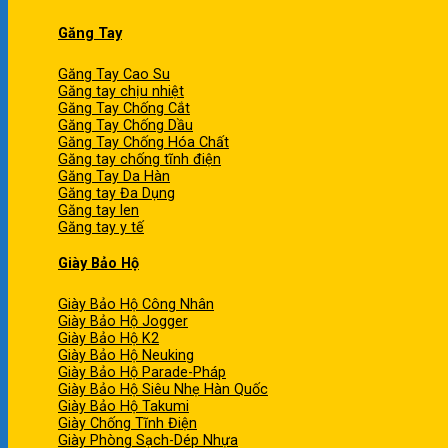
Găng Tay
Găng Tay Cao Su
Găng tay chịu nhiệt
Găng Tay Chống Cắt
Găng Tay Chống Dầu
Găng Tay Chống Hóa Chất
Găng tay chống tĩnh điện
Găng Tay Da Hàn
Găng tay Đa Dụng
Găng tay len
Găng tay y tế
Giày Bảo Hộ
Giày Bảo Hộ Công Nhân
Giày Bảo Hộ Jogger
Giày Bảo Hộ K2
Giày Bảo Hộ Neuking
Giày Bảo Hộ Parade-Pháp
Giày Bảo Hộ Siêu Nhẹ Hàn Quốc
Giày Bảo Hộ Takumi
Giày Chống Tĩnh Điện
Giày Phòng Sạch-Dép Nhựa