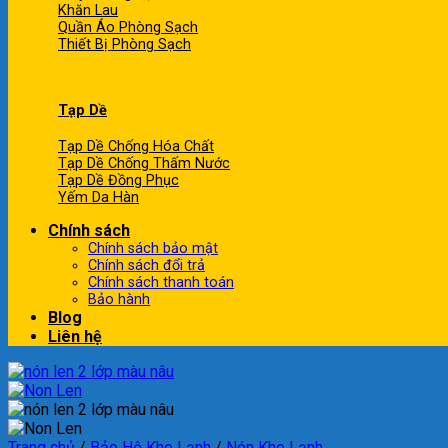
Khăn Lau
Quần Áo Phòng Sạch
Thiết Bị Phòng Sạch
Tạp Dề
Tạp Dề Chống Hóa Chất
Tạp Dề Chống Thấm Nước
Tạp Dề Đồng Phục
Yếm Da Hàn
Chính sách
Chính sách bảo mật
Chính sách đổi trả
Chính sách thanh toán
Bảo hành
Blog
Liên hệ
Trang chủ
/
Bảo Hộ Kho Lạnh
/
Nón Kho Lạnh