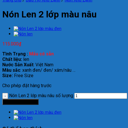
Nón Len 2 lớp màu nâu
115.000
₫
Tình Trạng :
Mẫu có sẵn
Chất liệu:
len
Nước Sản Xuất
: Việt Nam
Màu sắc
: xanh đen/ đen/ xám/nâu …
Size:
Free Size
Cho phép đặt hàng trước
Nón Len 2 lớp màu nâu số lượng
Thêm vào giỏ hàng