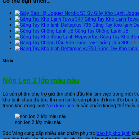
Có thể bạn thích…
Giày Kho Lạnh Jogge
Găng Tay Kho Lạnh Towa
Găng Tay Kho lạnh De
Găng Tay Chống Lạnh JB
Găng Tay Kho đô
Găng Tay Chống Dầu 806
55.
Găng Tay Kho lạnh
Mô tả
Nón Len 2 lớp màu nâu
Là sản phẩm phụ trợ giữ ấm phần đầu khi làm việc trong môi trư
kho lạnh chưa đủ ấm, thì nón len là sản phẩm đi kèm đội bên tron
trong kho đông lạnh.
Nón kho lạnh
là sản phẩm không thể thiếu c
nón len 2 lớp màu nâu
Sóc Vàng cung cấp nhiều sản phẩm phụ trợ
bảo hộ kho lạnh
khác