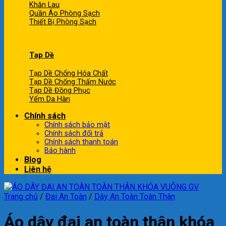
Khăn Lau
Quần Áo Phòng Sạch
Thiết Bị Phòng Sạch
Tạp Dề
Tạp Dề Chống Hóa Chất
Tạp Dề Chống Thấm Nước
Tạp Dề Đồng Phục
Yếm Da Hàn
Chính sách
Chính sách bảo mật
Chính sách đổi trả
Chính sách thanh toán
Bảo hành
Blog
Liên hệ
Trang chủ
/
Đai An Toàn
/
Dây An Toàn Toàn Thân
Áo dây đai an toàn thân khóa