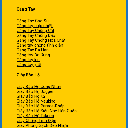
Găng Tay
Găng Tay Cao Su
Găng tay chịu nhiệt
Găng Tay Chống Cắt
Găng Tay Chống Dầu
Găng Tay Chống Hóa Chất
Găng tay chống tĩnh điện
Găng Tay Da Hàn
Găng tay Đa Dụng
Găng tay len
Găng tay y tế
Giày Bảo Hộ
Giày Bảo Hộ Công Nhân
Giày Bảo Hộ Jogger
Giày Bảo Hộ K2
Giày Bảo Hộ Neuking
Giày Bảo Hộ Parade-Pháp
Giày Bảo Hộ Siêu Nhẹ Hàn Quốc
Giày Bảo Hộ Takumi
Giày Chống Tĩnh Điện
Giày Phòng Sạch-Dép Nhựa