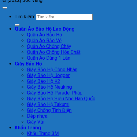
© [2022] Sóc Vàng
Tìm kiếm:
Quần Áo Bảo Hộ Lao Động
Quần Áo Bảo Hộ
Quần Áo Bảo Vệ
Quần Áo Chống Cháy
Quần Áo Chống Hóa Chất
Quần Áo Dùng 1 Lần
Giày Bảo Hộ
Giày Bảo Hộ Công Nhân
Giày Bảo Hộ Jogger
Giày Bảo Hộ K2
Giày Bảo Hộ Neuking
Giày Bảo Hộ Parade-Pháp
Giày Bảo Hộ Siêu Nhẹ Hàn Quốc
Giày Bảo Hộ Takumi
Giày Chống Tĩnh Điện
Dép nhựa
Giày Vải
Khẩu Trang
Khẩu Trang 3M