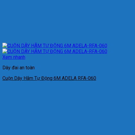
Xem nhanh
Dây đai an toàn
Cuộn Dây Hãm Tự Động 6M ADELA RFA-060