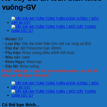
vuông-GV
–
Model
: GV
–
Loại dây
: Dây đai toàn thân (ôm sát vai, lưng và đùi).
–
Dây đai
: dệt Polyester bản 43mm
–
Phụ kiện
: Khóa vuông điều chỉnh linh hoạt
–
Màu sắc
: xanh
–
Khóa Ngực
: Khóa nẹp
–
Dây Nịt
: Khóa vuông
Chính sách giá sỉ cực tốt cho đơn hàng lớn. Liên hệ để
nhận ưu đãi ngay hôm nay!
Có thể bạn thích…