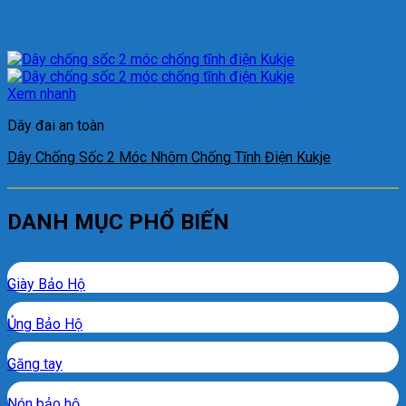
Xem nhanh
Dây đai an toàn
Dây Chống Sốc 2 Móc Nhôm Chống Tĩnh Điện Kukje
DANH MỤC PHỔ BIẾN
Giày Bảo Hộ
Ủng Bảo Hộ
Găng tay
Nón bảo hộ