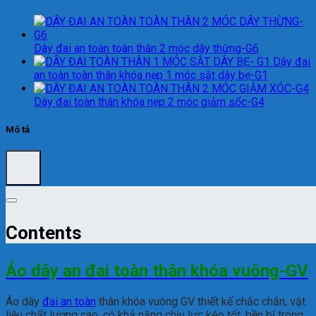
Dây đai an toàn toàn thân 2 móc dây thừng-G6
Dây đai
an toàn toàn thân khóa nẹp 1 móc sắt dây bẹ-G1
Dây đai toàn thân khóa nẹp 2 móc giảm sốc-G4
Mô tả
Contents
Áo dây an đai toàn thân khóa vuông-GV
Áo dây
đai an toàn
thân khóa vuông GV thiết kế chắc chắn, vật
liệu chất lượng cao, có khả năng chịu lực kéo tốt, bền bỉ trong