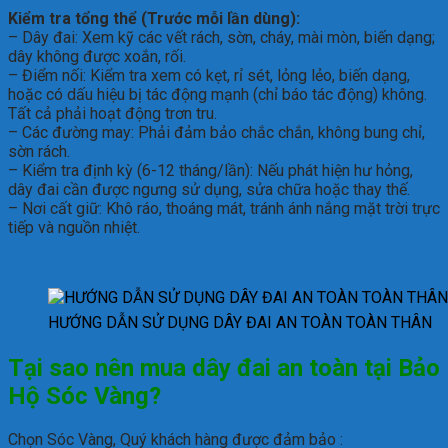
Kiểm tra tổng thể (Trước mỗi lần dùng):
– Dây đai: Xem kỹ các vết rách, sờn, cháy, mài mòn, biến dạng;
dây không được xoắn, rối.
– Điểm nối: Kiểm tra xem có kẹt, rỉ sét, lỏng lẻo, biến dạng,
hoặc có dấu hiệu bị tác động mạnh (chỉ báo tác động) không.
Tất cả phải hoạt động trơn tru.
– Các đường may: Phải đảm bảo chắc chắn, không bung chỉ,
sờn rách.
– Kiểm tra định kỳ (6-12 tháng/lần): Nếu phát hiện hư hỏng,
dây đai cần được ngưng sử dụng, sửa chữa hoặc thay thế.
– Nơi cất giữ: Khô ráo, thoáng mát, tránh ánh nắng mặt trời trực
tiếp và nguồn nhiệt.
HƯỚNG DẪN SỬ DỤNG DÂY ĐAI AN TOÀN TOÀN THÂN
Tại sao nên mua dây đai an toàn tại Bảo
Hộ Sóc Vàng?
Chọn Sóc Vàng, Quý khách hàng được đảm bảo :