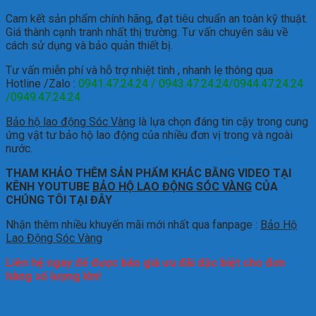
Cam kết sản phẩm chính hãng, đạt tiêu chuẩn an toàn kỹ thuật.
Giá thành cạnh tranh nhất thị trường.
Tư vấn chuyên sâu về
cách sử dụng và bảo quản thiết bị.
Tư vấn miễn phí và hỗ trợ nhiệt tình , nhanh lẹ thông qua
Hotline /Zalo :
0941.47.24.24 / 0943.47.24.24/0944.47.24.24
/0949.47.24.24
Bảo hộ lao động Sóc Vàng
là lựa chọn đáng tin cậy trong cung
ứng vật tư bảo hộ lao động của nhiều đơn vị trong và ngoài
nước.
THAM KHẢO THÊM SẢN PHẨM KHÁC BẰNG VIDEO TẠI
KÊNH YOUTUBE
BẢO HỘ LAO ĐỘNG SÓC VÀNG
CỦA
CHÚNG TÔI TẠI ĐÂY
Nhận thêm nhiều khuyến mãi mới nhất qua fanpage :
Bảo Hộ
Lao Động Sóc Vàng
Liên hệ ngay để được báo giá ưu đãi đặc biệt cho đơn
hàng số lượng lớn!