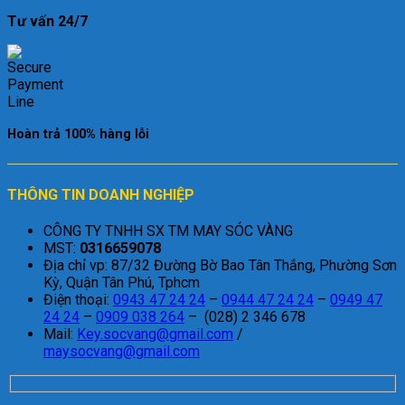
Tư vấn 24/7
Hoàn trả 100% hàng lỗi
THÔNG TIN DOANH NGHIỆP
CÔNG TY TNHH SX TM MAY SÓC VÀNG
MST:
0316659078
Địa chỉ vp: 87/32 Đường Bờ Bao Tân Thắng, Phường Sơn
Kỳ, Quận Tân Phú, Tphcm
Điện thoại:
0943 47 24 24
–
0944 47 24 24
–
0949 47
24 24
–
0909 038 264
– (028) 2 346 678
Mail:
Key.socvang@gmail.com
/
maysocvang@gmail.com