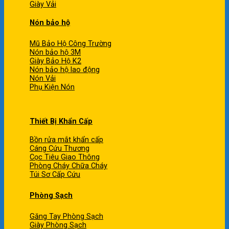
Giày Vải
Nón bảo hộ
Mũ Bảo Hộ Công Trường
Nón bảo hộ 3M
Giày Bảo Hộ K2
Nón bảo hộ lao động
Nón Vải
Phụ Kiện Nón
Thiết Bị Khẩn Cấp
Bồn rửa mắt khẩn cấp
Cáng Cứu Thương
Cọc Tiêu Giao Thông
Phòng Cháy Chữa Cháy
Túi Sơ Cấp Cứu
Phòng Sạch
Găng Tay Phòng Sạch
Giày Phòng Sạch