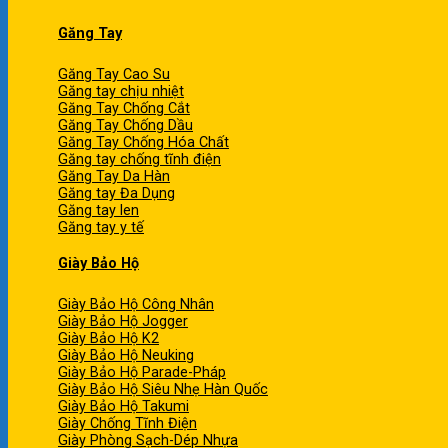
Găng Tay
Găng Tay Cao Su
Găng tay chịu nhiệt
Găng Tay Chống Cắt
Găng Tay Chống Dầu
Găng Tay Chống Hóa Chất
Găng tay chống tĩnh điện
Găng Tay Da Hàn
Găng tay Đa Dụng
Găng tay len
Găng tay y tế
Giày Bảo Hộ
Giày Bảo Hộ Công Nhân
Giày Bảo Hộ Jogger
Giày Bảo Hộ K2
Giày Bảo Hộ Neuking
Giày Bảo Hộ Parade-Pháp
Giày Bảo Hộ Siêu Nhẹ Hàn Quốc
Giày Bảo Hộ Takumi
Giày Chống Tĩnh Điện
Giày Phòng Sạch-Dép Nhựa