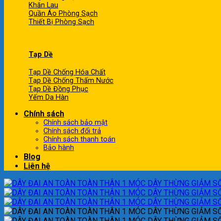
Khăn Lau
Quần Áo Phòng Sạch
Thiết Bị Phòng Sạch
Tạp Dề
Tạp Dề Chống Hóa Chất
Tạp Dề Chống Thấm Nước
Tạp Dề Đồng Phục
Yếm Da Hàn
Chính sách
Chính sách bảo mật
Chính sách đổi trả
Chính sách thanh toán
Bảo hành
Blog
Liên hệ