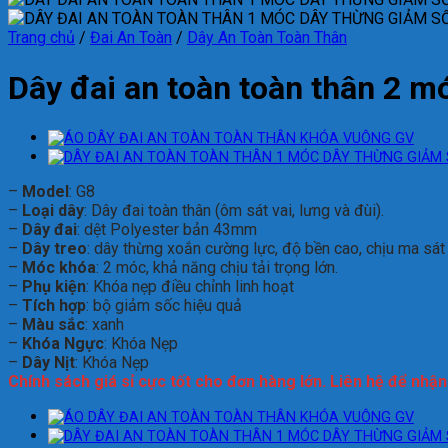
Trang chủ
/
Đai An Toàn
/
Dây An Toàn Toàn Thân
Dây đai an toàn toàn thân 2 
–
Model
: G8
–
Loại dây
: Dây đai toàn thân (ôm sát vai, lưng và đùi).
–
Dây đai
: dệt Polyester bản 43mm
–
Dây treo
: dây thừng xoắn cường lực, độ bền cao, chịu ma sát 
–
Móc khóa
: 2 móc, khả năng chịu tải trọng lớn.
–
Phụ kiện
: Khóa nẹp điều chỉnh linh hoạt
–
Tích hợp
: bộ giảm sốc hiệu quả
–
Màu sắc
: xanh
–
Khóa Ngực
: Khóa Nẹp
–
Dây Nịt
: Khóa Nẹp
Chính sách giá sỉ cực tốt cho đơn hàng lớn. Liên hệ để nhậ