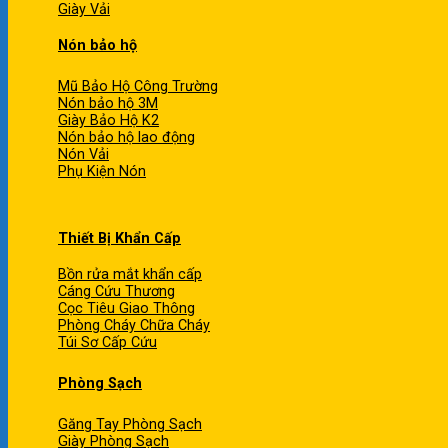
Giày Vải
Nón bảo hộ
Mũ Bảo Hộ Công Trường
Nón bảo hộ 3M
Giày Bảo Hộ K2
Nón bảo hộ lao động
Nón Vải
Phụ Kiện Nón
Thiết Bị Khẩn Cấp
Bồn rửa mắt khẩn cấp
Cáng Cứu Thương
Cọc Tiêu Giao Thông
Phòng Cháy Chữa Cháy
Túi Sơ Cấp Cứu
Phòng Sạch
Găng Tay Phòng Sạch
Giày Phòng Sạch