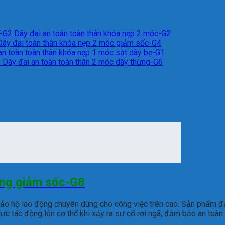
Dây đai an toàn toàn thân khóa nẹp 2 móc-G2
Dây đai toàn thân khóa nẹp 2 móc giảm sốc-G4
an toàn toàn thân khóa nẹp 1 móc sắt dây bẹ-G1
Dây đai an toàn toàn thân 2 móc dây thừng-G6
ừng giảm sốc-G8
bảo hộ lao động chuyên dùng cho công việc trên cao. Sản phẩm đư
lực tác động lên cơ thể khi xảy ra sự cố rơi ngã, đảm bảo an toàn