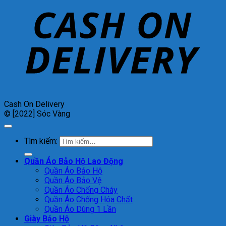
Cash On Delivery
© [2022] Sóc Vàng
Tìm kiếm:
Quần Áo Bảo Hộ Lao Động
Quần Áo Bảo Hộ
Quần Áo Bảo Vệ
Quần Áo Chống Cháy
Quần Áo Chống Hóa Chất
Quần Áo Dùng 1 Lần
Giày Bảo Hộ