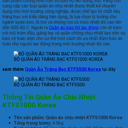
sản phẩm chống hóa chất thì bảo hộ lao động Sóc Vàng còn
cung cấp các loại quần áo chịu nhiệt được thiết kế chuyên
dụng cho môi trường công nghiệp, được chế tạo từ chất liệu
tráng bạc với kiểu dáng tiện dụng, là lựa chọn lý tưởng cho
ngành luyện kim, lò hơi và những nơi có mức nhiệt độ cao lên
đến 500 độ C. Ngoài ra
Quần áo bảo hộ lao động
còn đi kèm
với mũ trùm đầu, găng tay và quần chống chịu nhiệt tạo nên sự
bảo vệ toàn diện cho cơ thể một cách tối ưu nhất đảm bảo an
toàn cho người lao động trong môi trường nhiệt độ cao.
BỘ QUẦN ÁO TRÁNG BẠC KTFS1000 KOREA
xem thêm
Quần Áo Tráng Bạc KTFS500 Korea
tại đây
BỘ QUẦN ÁO TRÁNG BẠC KTFS500
Thông Tin Quần Áo Chịu Nhiệt
KTFS1000 Korea
Tên sản phẩm
:
Quần áo chịu nhiệt KTFS1000 Korea
Tổng trọng lươn
g: 6.0kg