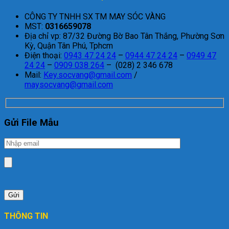
CÔNG TY TNHH SX TM MAY SÓC VÀNG
MST:
0316659078
Địa chỉ vp: 87/32 Đường Bờ Bao Tân Thắng, Phường Sơn
Kỳ, Quận Tân Phú, Tphcm
Điện thoại:
0943 47 24 24
–
0944 47 24 24
–
0949 47
24 24
–
0909 038 264
– (028) 2 346 678
Mail:
Key.socvang@gmail.com
/
maysocvang@gmail.com
Gửi File Mẫu
THÔNG TIN