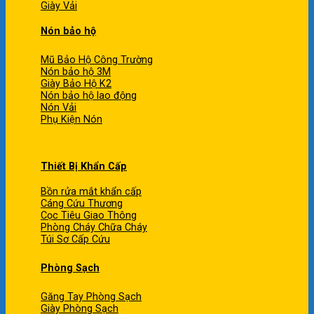
Giày Vải
Nón bảo hộ
Mũ Bảo Hộ Công Trường
Nón bảo hộ 3M
Giày Bảo Hộ K2
Nón bảo hộ lao động
Nón Vải
Phụ Kiện Nón
Thiết Bị Khẩn Cấp
Bồn rửa mắt khẩn cấp
Cáng Cứu Thương
Cọc Tiêu Giao Thông
Phòng Cháy Chữa Cháy
Túi Sơ Cấp Cứu
Phòng Sạch
Găng Tay Phòng Sạch
Giày Phòng Sạch