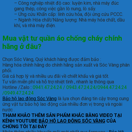
– Công nghiệp nhiệt độ cao: luyện kim, nhà máy đúc
gang thép, công việc gần lò nung, lò sấy.
– Ứng cứu Khẩn cấp: lính cứu hỏa, đội ứng cứu PCCC.
– Ngành Hóa chất/Năng lượng: Nhà máy hóa chất, dầu
khí, và nhà máy điện.
Mua vật tư quần áo chống cháy chính
hãng ở đâu?
Chọn Sóc Vàng, Quý khách hàng được đảm bảo :
Hàng hóa chính hãng do chính hãng sản xuất và Sóc Vàng phân
phối.
Giá cả hợp lý và nhiều ưu đãi về chiết khấu và giá tốt.
Tư vấn miễn phí và hỗ trợ nhiệt tình , nhanh lẹ thông qua
Hotline /Zalo
:
0941.47.24.24 / 0943.47.24.24/0944.47.24.24
/0949.47.24.24
Bảo hộ lao động Sóc Vàng
là lựa chọn đáng tin cậy trong cung
ứng vật tư bảo hộ lao động của nhiều đơn vị trong và ngoài
nước .
THAM KHẢO THÊM SẢN PHẨM KHÁC BẰNG VIDEO TẠI
KÊNH YOUTUBE
BẢO HỘ LAO ĐỘNG SÓC VÀNG
CỦA
CHÚNG TÔI TẠI ĐÂY