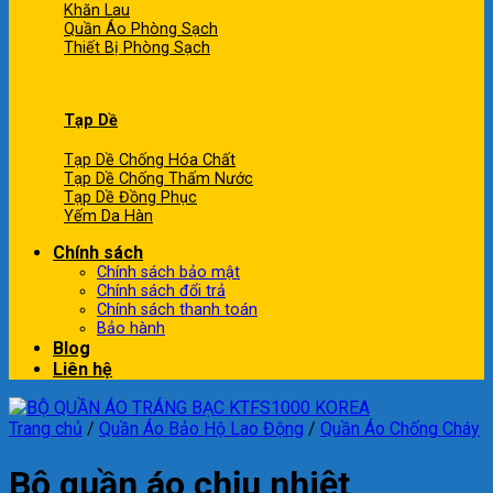
Khăn Lau
Quần Áo Phòng Sạch
Thiết Bị Phòng Sạch
Tạp Dề
Tạp Dề Chống Hóa Chất
Tạp Dề Chống Thấm Nước
Tạp Dề Đồng Phục
Yếm Da Hàn
Chính sách
Chính sách bảo mật
Chính sách đổi trả
Chính sách thanh toán
Bảo hành
Blog
Liên hệ
Trang chủ
/
Quần Áo Bảo Hộ Lao Động
/
Quần Áo Chống Cháy
Bộ quần áo chịu nhiệt