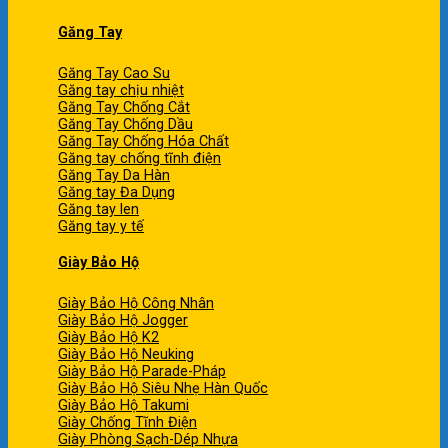
Găng Tay
Găng Tay Cao Su
Găng tay chịu nhiệt
Găng Tay Chống Cắt
Găng Tay Chống Dầu
Găng Tay Chống Hóa Chất
Găng tay chống tĩnh điện
Găng Tay Da Hàn
Găng tay Đa Dụng
Găng tay len
Găng tay y tế
Giày Bảo Hộ
Giày Bảo Hộ Công Nhân
Giày Bảo Hộ Jogger
Giày Bảo Hộ K2
Giày Bảo Hộ Neuking
Giày Bảo Hộ Parade-Pháp
Giày Bảo Hộ Siêu Nhẹ Hàn Quốc
Giày Bảo Hộ Takumi
Giày Chống Tĩnh Điện
Giày Phòng Sạch-Dép Nhựa