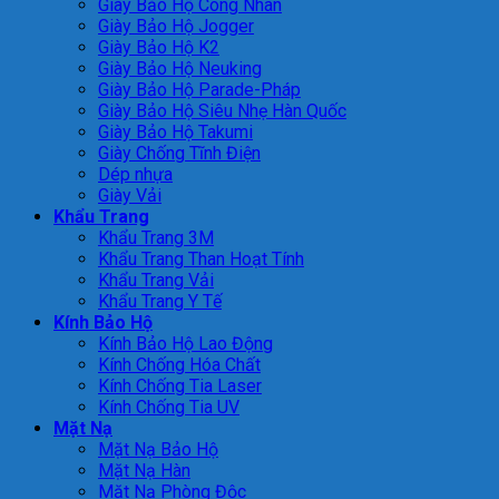
Giày Bảo Hộ Công Nhân
Giày Bảo Hộ Jogger
Giày Bảo Hộ K2
Giày Bảo Hộ Neuking
Giày Bảo Hộ Parade-Pháp
Giày Bảo Hộ Siêu Nhẹ Hàn Quốc
Giày Bảo Hộ Takumi
Giày Chống Tĩnh Điện
Dép nhựa
Giày Vải
Khẩu Trang
Khẩu Trang 3M
Khẩu Trang Than Hoạt Tính
Khẩu Trang Vải
Khẩu Trang Y Tế
Kính Bảo Hộ
Kính Bảo Hộ Lao Động
Kính Chống Hóa Chất
Kính Chống Tia Laser
Kính Chống Tia UV
Mặt Nạ
Mặt Nạ Bảo Hộ
Mặt Nạ Hàn
Mặt Nạ Phòng Độc