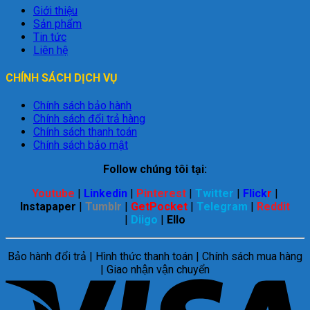
Giới thiệu
Sản phẩm
Tin tức
Liên hệ
CHÍNH SÁCH DỊCH VỤ
Chính sách bảo hành
Chính sách đổi trả hàng
Chính sách thanh toán
Chính sách bảo mật
Follow chúng tôi tại:
Youtube
|
Linkedin
|
Pinterest
|
Twitter
|
Flick
r
|
Instapaper
|
Tumblr
|
GetPocket
|
Telegram
|
Reddit
|
Diigo
|
Ello
Bảo hành đổi trả | Hình thức thanh toán | Chính sách mua hàng
| Giao nhận vận chuyển