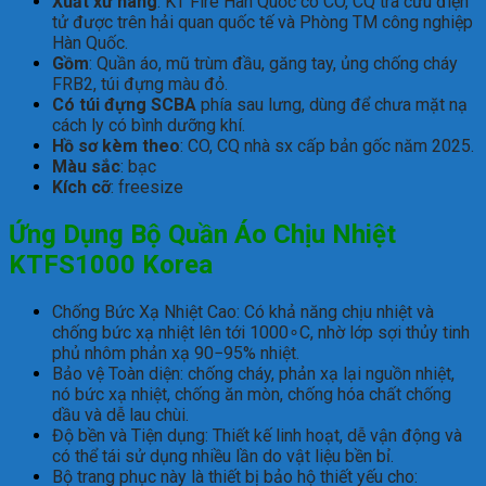
Xuất xứ hãng
: KT Fire Hàn Quốc có CO, CQ tra cứu điện
tử được trên hải quan quốc tế và Phòng TM công nghiệp
Hàn Quốc.
Gồm
: Quần áo, mũ trùm đầu, găng tay, ủng chống cháy
FRB2, túi đựng màu đỏ.
Có túi đựng SCBA
phía sau lưng, dùng để chưa mặt nạ
cách ly có bình dưỡng khí.
Hồ sơ kèm theo
: CO, CQ nhà sx cấp bản gốc năm 2025.
Màu sắc
: bạc
Kích cỡ
: freesize
Ứng Dụng Bộ Quần Áo Chịu Nhiệt
KTFS1000 Korea
Chống Bức Xạ Nhiệt Cao: Có khả năng chịu nhiệt và
chống bức xạ nhiệt lên tới 1000∘C, nhờ lớp sợi thủy tinh
phủ nhôm phản xạ 90−95% nhiệt.
Bảo vệ Toàn diện: chống cháy, phản xạ lại nguồn nhiệt,
nó bức xạ nhiệt, chống ăn mòn, chống hóa chất chống
dầu và dễ lau chùi.
Độ bền và Tiện dụng: Thiết kế linh hoạt, dễ vận động và
có thể tái sử dụng nhiều lần do vật liệu bền bỉ.
Bộ trang phục này là thiết bị bảo hộ thiết yếu cho: