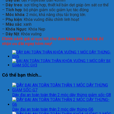
–
Dây đai
: dệt Polyester bản 43mm
–
Dây treo
: sợi tổng hợp, thiết kế bản dẹt giúp ôm sát cơ thể
–
Tích hợp
: bộ phận giảm sốc giảm lực tác động
–
Móc khóa
: 2 móc, khả năng chịu tải trọng lớn.
–
Phụ kiện
: Khóa vuông điều chỉnh linh hoạt
–
Màu sắc
: xanh
–
Khóa Ngực
: Khóa Nẹp
–
Dây Nịt
: Khóa vuông
Chính sách giá sỉ cực tốt cho đơn hàng lớn. Liên hệ để
nhận ưu đãi ngay hôm nay!
Có thể bạn thích…
Dây đai an toàn toàn thân 2 móc dây thừng giảm sốc-G8
Dây đai an toàn toàn thân 2 móc dây thừng-G6