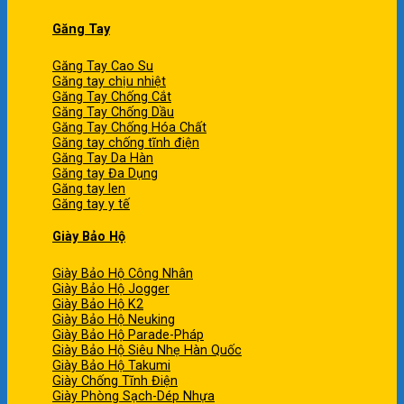
Găng Tay
Găng Tay Cao Su
Găng tay chịu nhiệt
Găng Tay Chống Cắt
Găng Tay Chống Dầu
Găng Tay Chống Hóa Chất
Găng tay chống tĩnh điện
Găng Tay Da Hàn
Găng tay Đa Dụng
Găng tay len
Găng tay y tế
Giày Bảo Hộ
Giày Bảo Hộ Công Nhân
Giày Bảo Hộ Jogger
Giày Bảo Hộ K2
Giày Bảo Hộ Neuking
Giày Bảo Hộ Parade-Pháp
Giày Bảo Hộ Siêu Nhẹ Hàn Quốc
Giày Bảo Hộ Takumi
Giày Chống Tĩnh Điện
Giày Phòng Sạch-Dép Nhựa