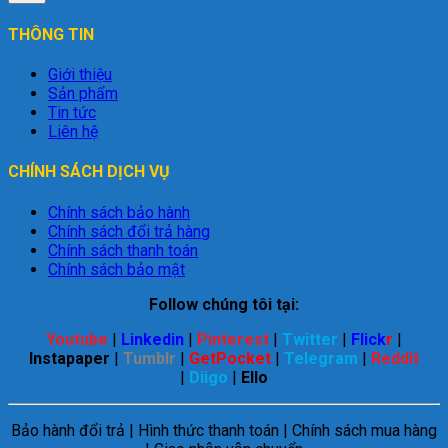
THÔNG TIN
Giới thiệu
Sản phẩm
Tin tức
Liên hệ
CHÍNH SÁCH DỊCH VỤ
Chính sách bảo hành
Chính sách đổi trả hàng
Chính sách thanh toán
Chính sách bảo mật
Follow chúng tôi tại:
Youtube
|
Linkedin
|
Pinterest
|
Twitter
|
Flick
r
|
Instapaper
|
Tumblr
|
GetPocket
|
Telegram
|
Reddit
|
Diigo
|
Ello
Bảo hành đổi trả | Hình thức thanh toán | Chính sách mua hàng