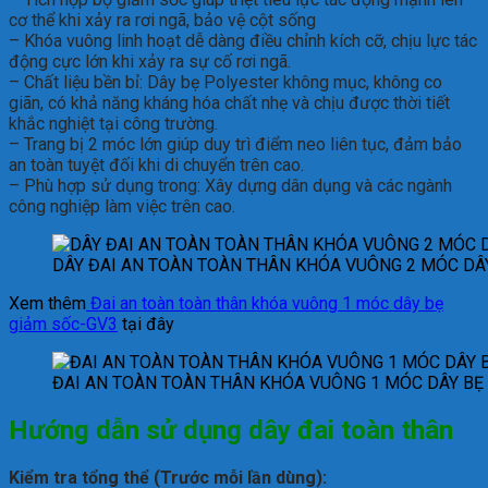
cơ thể khi xảy ra rơi ngã, bảo vệ cột sống
– Khóa vuông linh hoạt dễ dàng điều chỉnh kích cỡ, chịu lực tác
động cực lớn khi xảy ra sự cố rơi ngã.
– Chất liệu bền bỉ: Dây bẹ Polyester không mục, không co
giãn, có khả năng kháng hóa chất nhẹ và chịu được thời tiết
khắc nghiệt tại công trường.
– Trang bị 2 móc lớn giúp duy trì điểm neo liên tục, đảm bảo
an toàn tuyệt đối khi di chuyển trên cao.
– Phù hợp sử dụng trong: Xây dựng dân dụng và các ngành
công nghiệp làm việc trên cao.
DÂY ĐAI AN TOÀN TOÀN THÂN KHÓA VUÔNG 2 MÓC DÂ
Xem thêm
Đai an toàn toàn thân khóa vuông 1 móc dây bẹ
giảm sốc-GV3
tại đây
ĐAI AN TOÀN TOÀN THÂN KHÓA VUÔNG 1 MÓC DÂY BẸ
Hướng dẫn sử dụng
d
ây đai toàn thân
Kiểm tra tổng thể (Trước mỗi lần dùng):