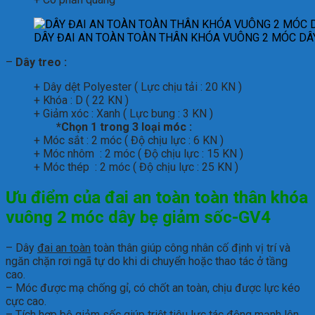
DÂY ĐAI AN TOÀN TOÀN THÂN KHÓA VUÔNG 2 MÓC DÂ
–
Dây treo :
+ Dây dệt Polyester ( Lực chịu tải : 20 KN )
+ Khóa : D ( 22 KN )
+ Giảm xóc : Xanh ( Lực bung : 3 KN )
*Chọn 1 trong 3 loại móc :
+ Móc sắt : 2 móc ( Độ chịu lực : 6 KN )
+ Móc nhôm : 2 móc ( Độ chịu lực : 15 KN )
+ Móc thép : 2 móc ( Độ chịu lực : 25 KN )
Ưu điểm của
đai an toàn toàn thân
khóa
vuông 2 móc dây bẹ giảm sốc-GV4
– Dây
đai an toàn
toàn thân giúp công nhân cố định vị trí và
ngăn chặn rơi ngã tự do khi di chuyển hoặc thao tác ở tầng
cao.
– Móc được mạ chống gỉ, có chốt an toàn, chịu được lực kéo
cực cao.
– Tích hợp bộ giảm sốc giúp triệt tiêu lực tác động mạnh lên