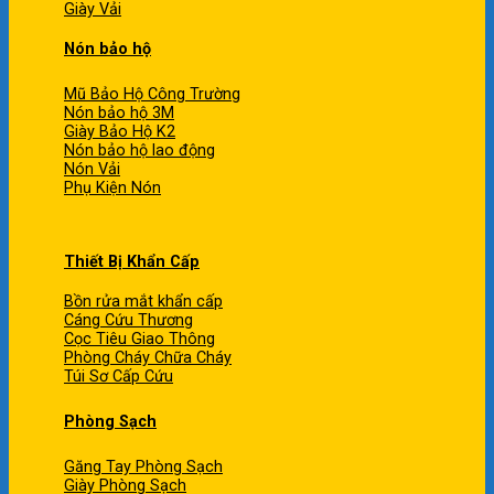
Giày Vải
Nón bảo hộ
Mũ Bảo Hộ Công Trường
Nón bảo hộ 3M
Giày Bảo Hộ K2
Nón bảo hộ lao động
Nón Vải
Phụ Kiện Nón
Thiết Bị Khẩn Cấp
Bồn rửa mắt khẩn cấp
Cáng Cứu Thương
Cọc Tiêu Giao Thông
Phòng Cháy Chữa Cháy
Túi Sơ Cấp Cứu
Phòng Sạch
Găng Tay Phòng Sạch
Giày Phòng Sạch