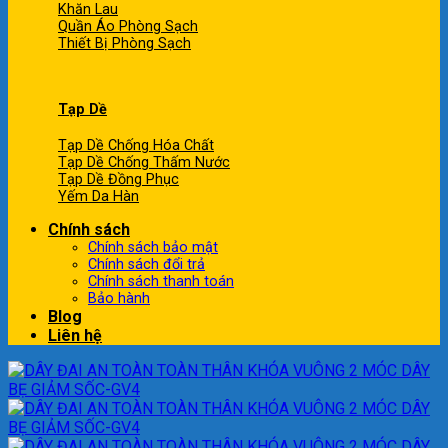
Khăn Lau
Quần Áo Phòng Sạch
Thiết Bị Phòng Sạch
Tạp Dề
Tạp Dề Chống Hóa Chất
Tạp Dề Chống Thấm Nước
Tạp Dề Đồng Phục
Yếm Da Hàn
Chính sách
Chính sách bảo mật
Chính sách đổi trả
Chính sách thanh toán
Bảo hành
Blog
Liên hệ