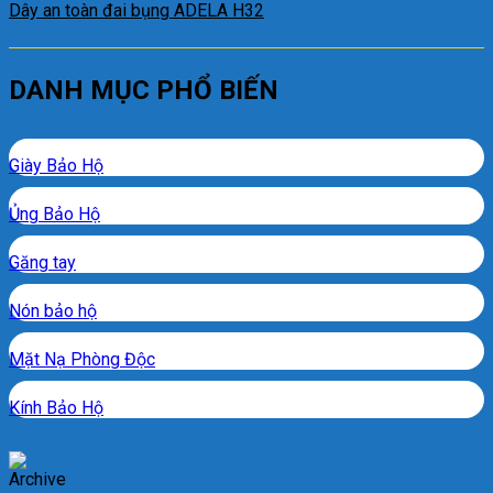
Dây an toàn đai bụng ADELA H32
DANH MỤC PHỔ BIẾN
Giày Bảo Hộ
Ủng Bảo Hộ
Găng tay
Nón bảo hộ
Mặt Nạ Phòng Độc
Kính Bảo Hộ