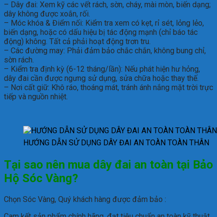
– Dây đai: Xem kỹ các vết rách, sờn, cháy, mài mòn, biến dạng;
dây không được xoắn, rối.
– Móc khóa & Điểm nối: Kiểm tra xem có kẹt, rỉ sét, lỏng lẻo,
biến dạng, hoặc có dấu hiệu bị tác động mạnh (chỉ báo tác
động) không. Tất cả phải hoạt động trơn tru.
– Các đường may: Phải đảm bảo chắc chắn, không bung chỉ,
sờn rách.
– Kiểm tra định kỳ (6-12 tháng/lần): Nếu phát hiện hư hỏng,
dây đai cần được ngưng sử dụng, sửa chữa hoặc thay thế.
– Nơi cất giữ: Khô ráo, thoáng mát, tránh ánh nắng mặt trời trực
tiếp và nguồn nhiệt.
HƯỚNG DẪN SỬ DỤNG DÂY ĐAI AN TOÀN TOÀN THÂN
Tại sao nên mua dây đai an toàn tại Bảo
Hộ Sóc Vàng?
Chọn Sóc Vàng, Quý khách hàng được đảm bảo :
Cam kết sản phẩm chính hãng, đạt tiêu chuẩn an toàn kỹ thuật.