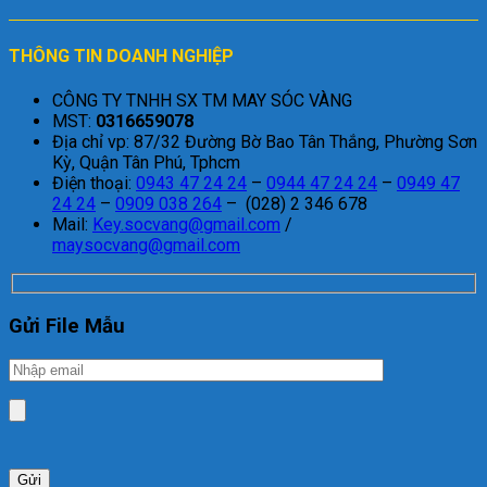
THÔNG TIN DOANH NGHIỆP
CÔNG TY TNHH SX TM MAY SÓC VÀNG
MST:
0316659078
Địa chỉ vp: 87/32 Đường Bờ Bao Tân Thắng, Phường Sơn
Kỳ, Quận Tân Phú, Tphcm
Điện thoại:
0943 47 24 24
–
0944 47 24 24
–
0949 47
24 24
–
0909 038 264
– (028) 2 346 678
Mail:
Key.socvang@gmail.com
/
maysocvang@gmail.com
Gửi File Mẫu