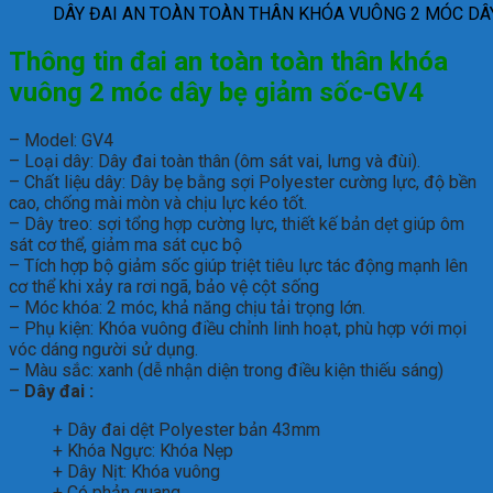
DÂY ĐAI AN TOÀN TOÀN THÂN KHÓA VUÔNG 2 MÓC DÂ
Thông tin đai an toàn toàn thân
khóa
vuông 2 móc dây bẹ giảm sốc-GV4
– Model: GV4
– Loại dây: Dây đai toàn thân (ôm sát vai, lưng và đùi).
– Chất liệu dây: Dây bẹ bằng sợi Polyester cường lực, độ bền
cao, chống mài mòn và chịu lực kéo tốt.
– Dây treo: sợi tổng hợp cường lực, thiết kế bản dẹt giúp ôm
sát cơ thể, giảm ma sát cục bộ
– Tích hợp bộ giảm sốc giúp triệt tiêu lực tác động mạnh lên
cơ thể khi xảy ra rơi ngã, bảo vệ cột sống
– Móc khóa: 2 móc, khả năng chịu tải trọng lớn.
– Phụ kiện: Khóa vuông điều chỉnh linh hoạt, phù hợp với mọi
vóc dáng người sử dụng.
– Màu sắc: xanh (dễ nhận diện trong điều kiện thiếu sáng)
–
Dây đai :
+ Dây đai dệt Polyester bản 43mm
+ Khóa Ngực: Khóa Nẹp
+ Dây Nịt: Khóa vuông
+ Có phản quang