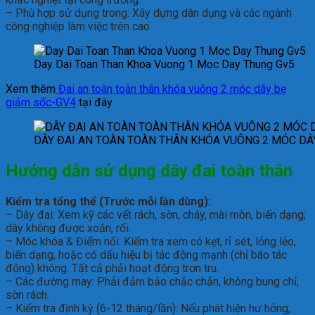
– Phù hợp sử dụng trong: Xây dựng dân dụng và các ngành
công nghiệp làm việc trên cao.
Day Dai Toan Than Khoa Vuong 1 Moc Day Thung Gv5
Xem thêm
Đai an toàn toàn thân khóa vuông 2 móc dây bẹ
giảm sốc-GV4
tại đây
DÂY ĐAI AN TOÀN TOÀN THÂN KHÓA VUÔNG 2 MÓC DÂ
Hướng dẫn sử dụng
d
ây đai toàn thân
Kiểm tra tổng thể (Trước mỗi lần dùng):
– Dây đai: Xem kỹ các vết rách, sờn, cháy, mài mòn, biến dạng;
dây không được xoắn, rối.
– Móc khóa & Điểm nối: Kiểm tra xem có kẹt, rỉ sét, lỏng lẻo,
biến dạng, hoặc có dấu hiệu bị tác động mạnh (chỉ báo tác
động) không. Tất cả phải hoạt động trơn tru.
– Các đường may: Phải đảm bảo chắc chắn, không bung chỉ,
sờn rách.
– Kiểm tra định kỳ (6-12 tháng/lần): Nếu phát hiện hư hỏng,