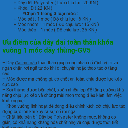
+ Dây dệt Polyester ( Lực chịu tải : 20 KN )
+ Khóa : D ( 22 KN )
*Chọn 1 trong 3 loại móc :
+ Móc sắt : 1 móc ( Độ chịu lực : 6 KN )
+ Móc nhôm : 1 móc ( Độ chịu lực : 15 KN )
+ Móc thép : 1 móc ( Độ chịu lực : 25 KN )
Ưu điểm của
dây đai toàn thân khóa
vuông 1 móc dây thừng-GV5
– Dây
đai an toàn
toàn thân giúp công nhân cố định vị trí và
ngăn chặn rơi ngã tự do khi di chuyển hoặc thao tác ở tầng
cao.
– Móc được mạ chống gỉ, có chốt an toàn, chịu được lực kéo
cực cao.
– Sợi thừng được bện chặt, xoắn nhiều lớp để tăng cường khả
năng chịu lực kéo và chống mài mòn trong điều kiện làm việc
khắc nghiệt.
– Khóa vuông linh hoạt dễ dàng điều chỉnh kích cỡ, chịu lực tác
động cực lớn khi xảy ra sự cố rơi ngã.
– Chất liệu bền bỉ: Dây bẹ Polyester không mục, không co
giãn, có khả năng kháng hóa chất nhẹ và chịu được thời tiết
khắc nghiệt tại công trường.