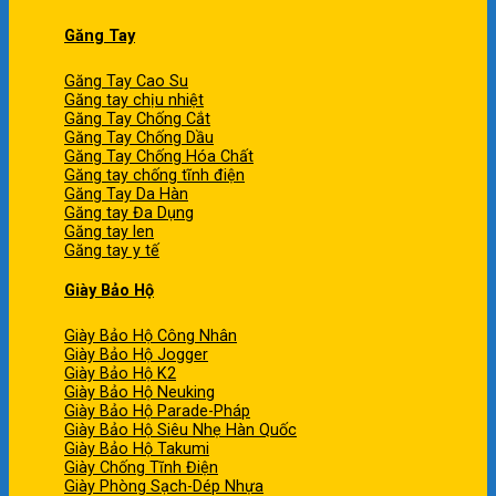
Găng Tay
Găng Tay Cao Su
Găng tay chịu nhiệt
Găng Tay Chống Cắt
Găng Tay Chống Dầu
Găng Tay Chống Hóa Chất
Găng tay chống tĩnh điện
Găng Tay Da Hàn
Găng tay Đa Dụng
Găng tay len
Găng tay y tế
Giày Bảo Hộ
Giày Bảo Hộ Công Nhân
Giày Bảo Hộ Jogger
Giày Bảo Hộ K2
Giày Bảo Hộ Neuking
Giày Bảo Hộ Parade-Pháp
Giày Bảo Hộ Siêu Nhẹ Hàn Quốc
Giày Bảo Hộ Takumi
Giày Chống Tĩnh Điện
Giày Phòng Sạch-Dép Nhựa