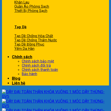
Khăn Lau
Quần Áo Phòng Sạch
Thiết Bị Phòng Sạch
Tạp Dề
Tạp Dề Chống Hóa Chất
Tạp Dề Chống Thấm Nước
Tạp Dề Đồng Phục
Yếm Da Hàn
Chính sách
Chính sách bảo mật
Chính sách đổi trả
Chính sách thanh toán
Bảo hành
Blog
Liên hệ