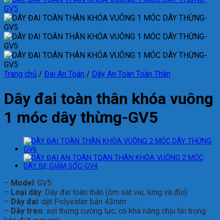
Trang chủ
/
Đai An Toàn
/
Dây An Toàn Toàn Thân
Dây đai toàn thân khóa vuông
1 móc dây thừng-GV5
–
Model
: GV5
–
Loại dây
: Dây đai toàn thân (ôm sát vai, lưng và đùi).
–
Dây đai
: dệt Polyester bản 43mm
–
Dây treo
: sợi thừng cường lực, có khả năng chịu tải trọng