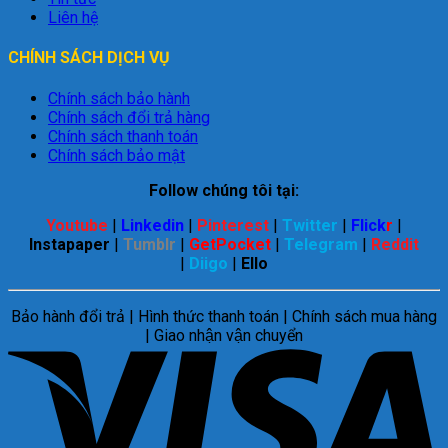
Liên hệ
CHÍNH SÁCH DỊCH VỤ
Chính sách bảo hành
Chính sách đổi trả hàng
Chính sách thanh toán
Chính sách bảo mật
Follow chúng tôi tại:
Youtube
|
Linkedin
|
Pinterest
|
Twitter
|
Flick
r
|
Instapaper
|
Tumblr
|
GetPocket
|
Telegram
|
Reddit
|
Diigo
|
Ello
Bảo hành đổi trả | Hình thức thanh toán | Chính sách mua hàng
| Giao nhận vận chuyển