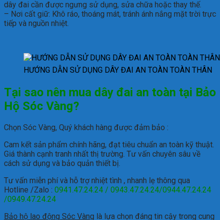
dây đai cần được ngưng sử dụng, sửa chữa hoặc thay thế.
– Nơi cất giữ: Khô ráo, thoáng mát, tránh ánh nắng mặt trời trực
tiếp và nguồn nhiệt.
HƯỚNG DẪN SỬ DỤNG DÂY ĐAI AN TOÀN TOÀN THÂN
Tại sao nên mua dây đai an toàn tại Bảo
Hộ Sóc Vàng?
Chọn Sóc Vàng, Quý khách hàng được đảm bảo :
Cam kết sản phẩm chính hãng, đạt tiêu chuẩn an toàn kỹ thuật.
Giá thành cạnh tranh nhất thị trường.
Tư vấn chuyên sâu về
cách sử dụng và bảo quản thiết bị.
Tư vấn miễn phí và hỗ trợ nhiệt tình , nhanh lẹ thông qua
Hotline /Zalo :
0941.47.24.24 / 0943.47.24.24/0944.47.24.24
/0949.47.24.24
Bảo hộ lao động Sóc Vàng
là lựa chọn đáng tin cậy trong cung