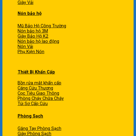
Giày Vải
Nón bảo hộ
Mũ Bảo Hộ Công Trường
Nón bảo hộ 3M
Giày Bảo Hộ K2
Nón bảo hộ lao động
Nón Vải
Phụ Kiện Nón
Thiết Bị Khẩn Cấp
Bồn rửa mắt khẩn cấp
Cáng Cứu Thương
Cọc Tiêu Giao Thông
Phòng Cháy Chữa Cháy
Túi Sơ Cấp Cứu
Phòng Sạch
Găng Tay Phòng Sạch
Giày Phòng Sạch