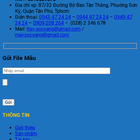
Địa chỉ vp: 87/32 Đường Bờ Bao Tân Thắng, Phường Sơn
Kỳ, Quận Tân Phú, Tphcm
Điện thoại:
0943 47 24 24
–
0944 47 24 24
–
0949 47
24 24
–
0909 038 264
– (028) 2 346 678
Mail:
Key.socvang@gmail.com
/
maysocvang@gmail.com
Gửi File Mẫu
THÔNG TIN
Giới thiệu
Sản phẩm
Tin tức