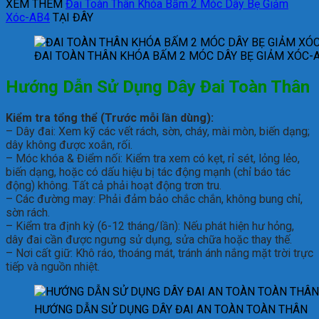
XEM THÊM
Đai Toàn Thân Khóa Bấm 2 Móc Dây Bẹ Giảm
Xóc-AB4
TẠI ĐÂY
ĐAI TOÀN THÂN KHÓA BẤM 2 MÓC DÂY BẸ GIẢM XÓC-
Hướng Dẫn Sử Dụng D
ây Đai Toàn Thân
Kiểm tra tổng thể (Trước mỗi lần dùng):
– Dây đai: Xem kỹ các vết rách, sờn, cháy, mài mòn, biến dạng;
dây không được xoắn, rối.
– Móc khóa & Điểm nối: Kiểm tra xem có kẹt, rỉ sét, lỏng lẻo,
biến dạng, hoặc có dấu hiệu bị tác động mạnh (chỉ báo tác
động) không. Tất cả phải hoạt động trơn tru.
– Các đường may: Phải đảm bảo chắc chắn, không bung chỉ,
sờn rách.
– Kiểm tra định kỳ (6-12 tháng/lần): Nếu phát hiện hư hỏng,
dây đai cần được ngưng sử dụng, sửa chữa hoặc thay thế.
– Nơi cất giữ: Khô ráo, thoáng mát, tránh ánh nắng mặt trời trực
tiếp và nguồn nhiệt.
HƯỚNG DẪN SỬ DỤNG DÂY ĐAI AN TOÀN TOÀN THÂN