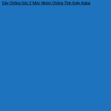
Dây Chống Sốc 2 Móc Nhôm Chống Tĩnh Điện Kukje