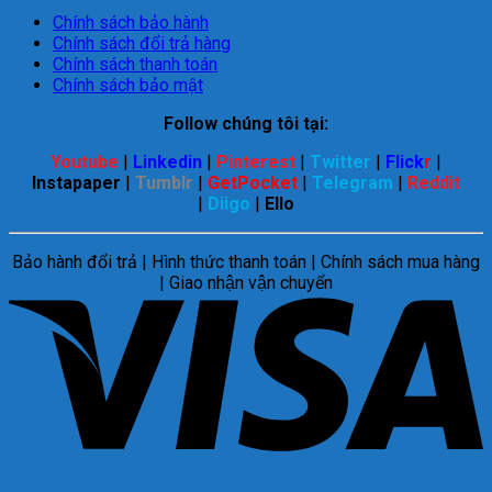
Chính sách bảo hành
Chính sách đổi trả hàng
Chính sách thanh toán
Chính sách bảo mật
Follow chúng tôi tại:
Youtube
|
Linkedin
|
Pinterest
|
Twitter
|
Flick
r
|
Instapaper
|
Tumblr
|
GetPocket
|
Telegram
|
Reddit
|
Diigo
|
Ello
Bảo hành đổi trả | Hình thức thanh toán | Chính sách mua hàng
| Giao nhận vận chuyển