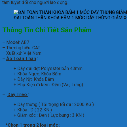
tâm tuyệt đối cho người lao động.
ĐAI TOÀN THÂN KHÓA BẤM 1 MÓC DÂY THỪNG GIẢM 
Thông Tin Chi Tiết Sản Phẩm
– Model: AB7
– Thương hiệu: CAT
– Xuất xứ: Việt Nam
–
Áo Toàn Thân
:
+ Dây đai dệt Polyester bản 43mm
+ Khóa Ngực: Khóa Bấm
+ Dây Nịt: Khóa Bấm
+ Phụ Kiện đi kèm: Đệm (Vai, Lưng)
–
Dây Treo
:
+ Dây thừng ( Tải trọng tối đa : 2000 KG )
+ Khóa : D ( 22 KN )
+ Giảm xóc : Đen ( Lực bung : 3 KN )
*Chọn 1 trong 2 loại móc
: