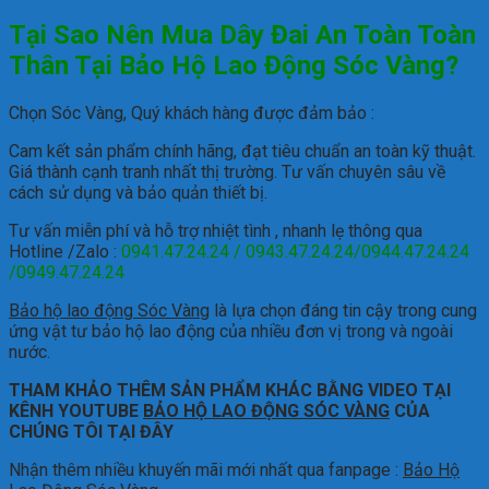
Tại Sao Nên Mua Dây Đai An Toàn Toàn
Thân Tại Bảo Hộ Lao Động Sóc Vàng?
Chọn Sóc Vàng, Quý khách hàng được đảm bảo :
Cam kết sản phẩm chính hãng, đạt tiêu chuẩn an toàn kỹ thuật.
Giá thành cạnh tranh nhất thị trường.
Tư vấn chuyên sâu về
cách sử dụng và bảo quản thiết bị.
Tư vấn miễn phí và hỗ trợ nhiệt tình , nhanh lẹ thông qua
Hotline /Zalo :
0941.47.24.24 / 0943.47.24.24/0944.47.24.24
/0949.47.24.24
Bảo hộ lao động Sóc Vàng
là lựa chọn đáng tin cậy trong cung
ứng vật tư bảo hộ lao động của nhiều đơn vị trong và ngoài
nước.
THAM KHẢO THÊM SẢN PHẨM KHÁC BẰNG VIDEO TẠI
KÊNH YOUTUBE
BẢO HỘ LAO ĐỘNG SÓC VÀNG
CỦA
CHÚNG TÔI TẠI ĐÂY
Nhận thêm nhiều khuyến mãi mới nhất qua fanpage :
Bảo Hộ