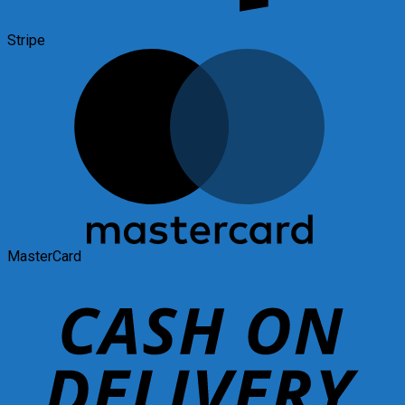
Stripe
MasterCard