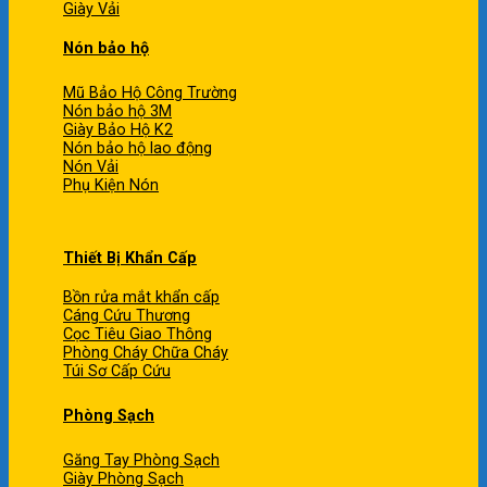
Giày Vải
Nón bảo hộ
Mũ Bảo Hộ Công Trường
Nón bảo hộ 3M
Giày Bảo Hộ K2
Nón bảo hộ lao động
Nón Vải
Phụ Kiện Nón
Thiết Bị Khẩn Cấp
Bồn rửa mắt khẩn cấp
Cáng Cứu Thương
Cọc Tiêu Giao Thông
Phòng Cháy Chữa Cháy
Túi Sơ Cấp Cứu
Phòng Sạch
Găng Tay Phòng Sạch
Giày Phòng Sạch