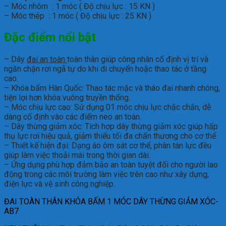
– Móc nhôm : 1 móc ( Độ chịu lực : 15 KN )
– Móc thép : 1 móc ( Độ chịu lực : 25 KN )
Đặc điểm nổi bật
– Dây
đai an toàn
toàn thân giúp công nhân cố định vị trí và
ngăn chặn rơi ngã tự do khi di chuyển hoặc thao tác ở tầng
cao.
– Khóa bấm Hàn Quốc: Thao tác mặc và tháo đai nhanh chóng,
tiện lợi hơn khóa vuông truyền thống.
– Móc chịu lực cao: Sử dụng 01 móc chịu lực chắc chắn, dễ
dàng cố định vào các điểm neo an toàn.
– Dây thừng giảm xóc: Tích hợp dây thừng giảm xóc giúp hấp
thụ lực rơi hiệu quả, giảm thiểu tối đa chấn thương cho cơ thể.
– Thiết kế hiện đại: Dạng áo ôm sát cơ thể, phân tán lực đều
giúp làm việc thoải mái trong thời gian dài.
– Ứng dụng phù hợp đảm bảo an toàn tuyệt đối cho người lao
động trong các môi trường làm việc trên cao như xây dựng,
điện lực và vệ sinh công nghiệp.
ĐAI TOÀN THÂN KHÓA BẤM 1 MÓC DÂY THỪNG GIẢM XÓC-
AB7