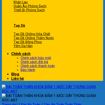
Khăn Lau
Quần Áo Phòng Sạch
Thiết Bị Phòng Sạch
Tạp Dề
Tạp Dề Chống Hóa Chất
Tạp Dề Chống Thấm Nước
Tạp Dề Đồng Phục
Yếm Da Hàn
Chính sách
Chính sách bảo mật
Chính sách đổi trả
Chính sách thanh toán
Bảo hành
Blog
Liên hệ
Trang chủ
/
Đai An Toàn
/
Dây An Toàn Toàn Thân