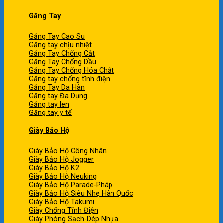
Găng Tay
Găng Tay Cao Su
Găng tay chịu nhiệt
Găng Tay Chống Cắt
Găng Tay Chống Dầu
Găng Tay Chống Hóa Chất
Găng tay chống tĩnh điện
Găng Tay Da Hàn
Găng tay Đa Dụng
Găng tay len
Găng tay y tế
Giày Bảo Hộ
Giày Bảo Hộ Công Nhân
Giày Bảo Hộ Jogger
Giày Bảo Hộ K2
Giày Bảo Hộ Neuking
Giày Bảo Hộ Parade-Pháp
Giày Bảo Hộ Siêu Nhẹ Hàn Quốc
Giày Bảo Hộ Takumi
Giày Chống Tĩnh Điện
Giày Phòng Sạch-Dép Nhựa