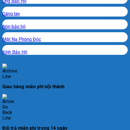
Ủng Bảo Hộ
Găng tay
Nón bảo hộ
Mặt Nạ Phòng Độc
Kính Bảo Hộ
Giao hàng miễn phí nội thành
Đổi trả miễn phí trong 14 ngày