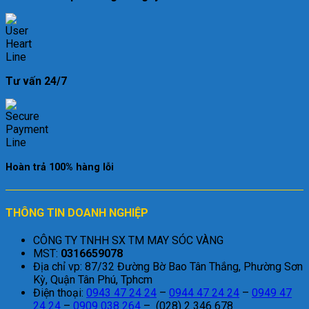
Tư vấn 24/7
Hoàn trả 100% hàng lỗi
THÔNG TIN DOANH NGHIỆP
CÔNG TY TNHH SX TM MAY SÓC VÀNG
MST:
0316659078
Địa chỉ vp: 87/32 Đường Bờ Bao Tân Thắng, Phường Sơn
Kỳ, Quận Tân Phú, Tphcm
Điện thoại:
0943 47 24 24
–
0944 47 24 24
–
0949 47
24 24
–
0909 038 264
– (028) 2 346 678