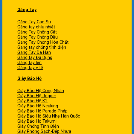
Găng Tay
Găng Tay Cao Su
Găng tay chịu nhiệt
Găng Tay Chống Cắt
Găng Tay Chống Dầu
Găng Tay Chống Hóa Chất
Găng tay chống tĩnh điện
Găng Tay Da Hàn
Găng tay Đa Dụng
Găng tay len
Găng tay y tế
Giày Bảo Hộ
Giày Bảo Hộ Công Nhân
Giày Bảo Hộ Jogger
Giày Bảo Hộ K2
Giày Bảo Hộ Neuking
Giày Bảo Hộ Parade-Pháp
Giày Bảo Hộ Siêu Nhẹ Hàn Quốc
Giày Bảo Hộ Takumi
Giày Chống Tĩnh Điện
Giày Phòng Sạch-Dép Nhựa