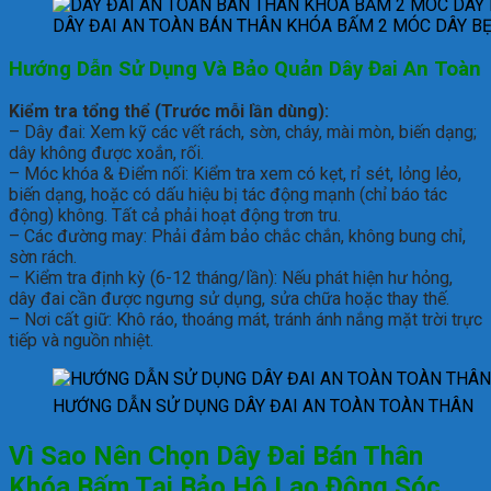
DÂY ĐAI AN TOÀN BÁN THÂN KHÓA BẤM 2 MÓC DÂY BẸ
Hướng Dẫn Sử Dụng Và Bảo Quản D
ây Đai An Toàn
Kiểm tra tổng thể (Trước mỗi lần dùng):
– Dây đai: Xem kỹ các vết rách, sờn, cháy, mài mòn, biến dạng;
dây không được xoắn, rối.
– Móc khóa & Điểm nối: Kiểm tra xem có kẹt, rỉ sét, lỏng lẻo,
biến dạng, hoặc có dấu hiệu bị tác động mạnh (chỉ báo tác
động) không. Tất cả phải hoạt động trơn tru.
– Các đường may: Phải đảm bảo chắc chắn, không bung chỉ,
sờn rách.
– Kiểm tra định kỳ (6-12 tháng/lần): Nếu phát hiện hư hỏng,
dây đai cần được ngưng sử dụng, sửa chữa hoặc thay thế.
– Nơi cất giữ: Khô ráo, thoáng mát, tránh ánh nắng mặt trời trực
tiếp và nguồn nhiệt.
HƯỚNG DẪN SỬ DỤNG DÂY ĐAI AN TOÀN TOÀN THÂN
Vì Sao Nên Chọn Dây Đai Bán Thân
Khóa Bấm Tại Bảo Hộ Lao Động Sóc