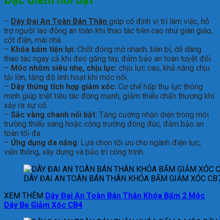
–
Dây Đai An Toàn Bán Thân
giúp cố định vị trí làm việc, hỗ
trợ người lao động an toàn khi thao tác trên cao như giàn giáo,
cột điện, mái nhà.
–
Khóa bấm tiện lợi:
Chốt đóng mở nhanh, bền bỉ, dễ dàng
thao tác ngay cả khi đeo găng tay, đảm bảo an toàn tuyệt đối.
–
Móc nhôm siêu nhẹ, chịu lực:
chịu lực cao, khả năng chịu
tải lớn, tăng độ linh hoạt khi móc nối.
–
Dây thừng tích hợp giảm xóc:
Cơ chế hấp thụ lực thông
minh giúp triệt tiêu tác động mạnh, giảm thiểu chấn thương khi
xảy ra sự cố.
–
Sắc vàng chanh nổi bật:
Tăng cường nhận diện trong môi
trường thiếu sáng hoặc công trường đông đúc, đảm bảo an
toàn tối đa.
–
Ứng dụng đa năng
: Lựa chọn tối ưu cho ngành điện lực,
viễn thông, xây dựng và bảo trì công trình.
DÂY ĐAI AN TOÀN BÁN THÂN KHÓA BẤM GIẢM XÓC CB
XEM THÊM
Dây Đai An Toàn Bán Thân Khóa Bấm 2 Móc
Dây Bẹ Giảm Xóc CB4