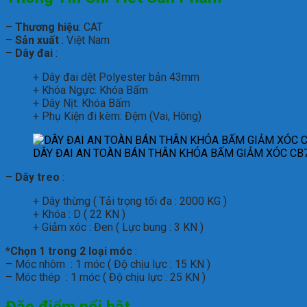
–
Thương hiệu
: CAT
–
Sản xuất
: Việt Nam
–
Dây đai
:
+ Dây đai dệt Polyester bản 43mm
+ Khóa Ngực: Khóa Bấm
+ Dây Nịt: Khóa Bấm
+ Phụ Kiện đi kèm: Đệm (Vai, Hông)
DÂY ĐAI AN TOÀN BÁN THÂN KHÓA BẤM GIẢM XÓC CB
–
Dây treo
:
+ Dây thừng ( Tải trọng tối đa : 2000 KG )
+ Khóa : D ( 22 KN )
+ Giảm xóc : Đen ( Lực bung : 3 KN )
*
Chọn 1 trong 2 loại móc
:
– Móc nhôm : 1 móc ( Độ chịu lực : 15 KN )
– Móc thép : 1 móc ( Độ chịu lực : 25 KN )
Đặc điểm nổi bật