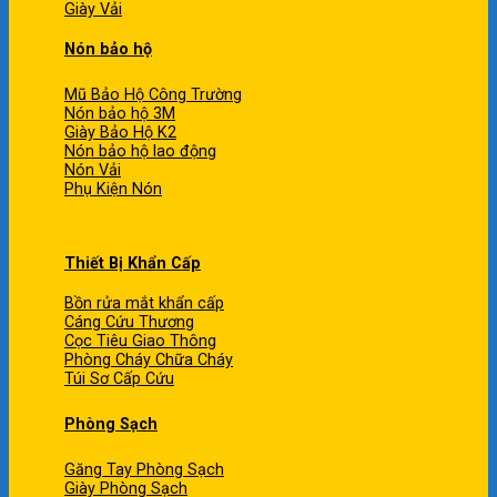
Giày Vải
Nón bảo hộ
Mũ Bảo Hộ Công Trường
Nón bảo hộ 3M
Giày Bảo Hộ K2
Nón bảo hộ lao động
Nón Vải
Phụ Kiện Nón
Thiết Bị Khẩn Cấp
Bồn rửa mắt khẩn cấp
Cáng Cứu Thương
Cọc Tiêu Giao Thông
Phòng Cháy Chữa Cháy
Túi Sơ Cấp Cứu
Phòng Sạch
Găng Tay Phòng Sạch
Giày Phòng Sạch