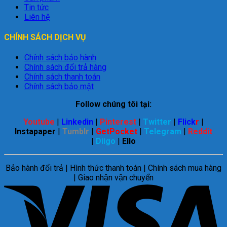
Tin tức
Liên hệ
CHÍNH SÁCH DỊCH VỤ
Chính sách bảo hành
Chính sách đổi trả hàng
Chính sách thanh toán
Chính sách bảo mật
Follow chúng tôi tại:
Youtube
|
Linkedin
|
Pinterest
|
Twitter
|
Flick
r
|
Instapaper
|
Tumblr
|
GetPocket
|
Telegram
|
Reddit
|
Diigo
|
Ello
Bảo hành đổi trả | Hình thức thanh toán | Chính sách mua hàng
| Giao nhận vận chuyển