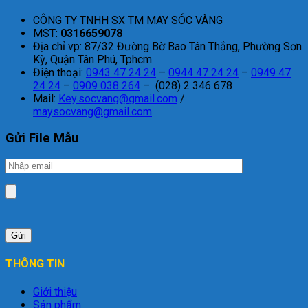
CÔNG TY TNHH SX TM MAY SÓC VÀNG
MST:
0316659078
Địa chỉ vp: 87/32 Đường Bờ Bao Tân Thắng, Phường Sơn
Kỳ, Quận Tân Phú, Tphcm
Điện thoại:
0943 47 24 24
–
0944 47 24 24
–
0949 47
24 24
–
0909 038 264
– (028) 2 346 678
Mail:
Key.socvang@gmail.com
/
maysocvang@gmail.com
Gửi File Mẫu
THÔNG TIN
Giới thiệu
Sản phẩm