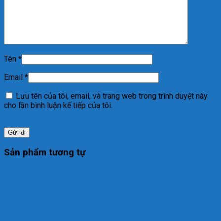
Tên
*
Email
*
Lưu tên của tôi, email, và trang web trong trình duyệt này
cho lần bình luận kế tiếp của tôi.
Sản phẩm tương tự