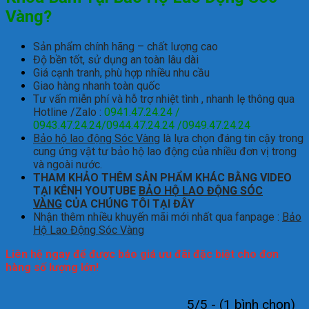
Vàng?
Sản phẩm chính hãng – chất lượng cao
Độ bền tốt, sử dụng an toàn lâu dài
Giá cạnh tranh, phù hợp nhiều nhu cầu
Giao hàng nhanh toàn quốc
Tư vấn miễn phí và hỗ trợ nhiệt tình , nhanh lẹ thông qua
Hotline /Zalo :
0941.47.24.24 /
0943.47.24.24/0944.47.24.24 /0949.47.24.24
Bảo hộ lao động Sóc Vàng
là lựa chọn đáng tin cậy trong
cung ứng vật tư bảo hộ lao động của nhiều đơn vị trong
và ngoài nước.
THAM KHẢO THÊM SẢN PHẨM KHÁC BẰNG VIDEO
TẠI KÊNH YOUTUBE
BẢO HỘ LAO ĐỘNG SÓC
VÀNG
CỦA CHÚNG TÔI TẠI ĐÂY
Nhận thêm nhiều khuyến mãi mới nhất qua fanpage :
Bảo
Hộ Lao Động Sóc Vàng
Liên hệ ngay để được báo giá ưu đãi đặc biệt cho đơn
hàng số lượng lớn!
5/5 - (1 bình chọn)