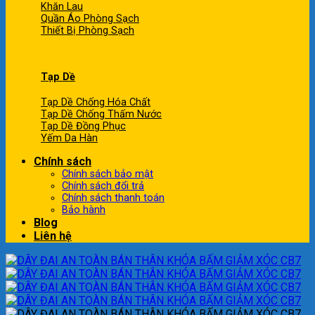
Khăn Lau
Quần Áo Phòng Sạch
Thiết Bị Phòng Sạch
Tạp Dề
Tạp Dề Chống Hóa Chất
Tạp Dề Chống Thấm Nước
Tạp Dề Đồng Phục
Yếm Da Hàn
Chính sách
Chính sách bảo mật
Chính sách đổi trả
Chính sách thanh toán
Bảo hành
Blog
Liên hệ