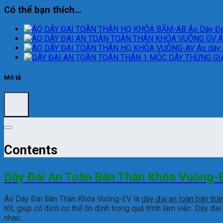
Có thể bạn thích…
Áo Dây Đ
Á
Áo dây 
Mô tả
Contents
Dây Đai An Toàn Bán Thân Khóa Vuông-
Áo Dây Đai Bán Thân Khóa Vuông-EV là
dây đai an toàn bán thâ
tốt, giúp cố định cơ thể ổn định trong quá trình làm việc. Dây đ
nhau.