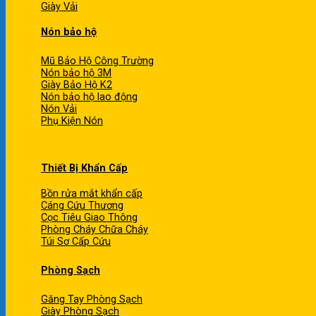
Giày Vải
Nón bảo hộ
Mũ Bảo Hộ Công Trường
Nón bảo hộ 3M
Giày Bảo Hộ K2
Nón bảo hộ lao động
Nón Vải
Phụ Kiện Nón
Thiết Bị Khẩn Cấp
Bồn rửa mắt khẩn cấp
Cáng Cứu Thương
Cọc Tiêu Giao Thông
Phòng Cháy Chữa Cháy
Túi Sơ Cấp Cứu
Phòng Sạch
Găng Tay Phòng Sạch
Giày Phòng Sạch