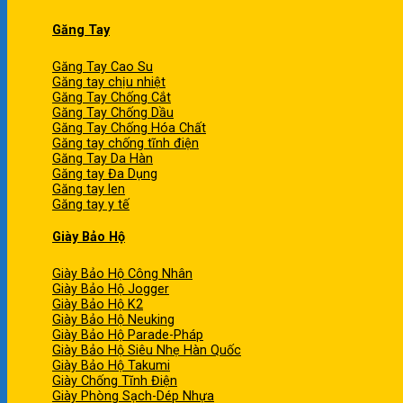
Găng Tay
Găng Tay Cao Su
Găng tay chịu nhiệt
Găng Tay Chống Cắt
Găng Tay Chống Dầu
Găng Tay Chống Hóa Chất
Găng tay chống tĩnh điện
Găng Tay Da Hàn
Găng tay Đa Dụng
Găng tay len
Găng tay y tế
Giày Bảo Hộ
Giày Bảo Hộ Công Nhân
Giày Bảo Hộ Jogger
Giày Bảo Hộ K2
Giày Bảo Hộ Neuking
Giày Bảo Hộ Parade-Pháp
Giày Bảo Hộ Siêu Nhẹ Hàn Quốc
Giày Bảo Hộ Takumi
Giày Chống Tĩnh Điện
Giày Phòng Sạch-Dép Nhựa