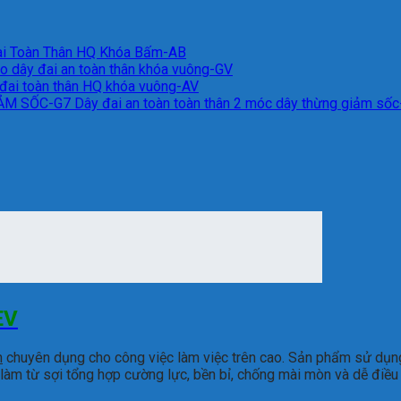
ai Toàn Thân HQ Khóa Bấm-AB
o dây đai an toàn thân khóa vuông-GV
đai toàn thân HQ khóa vuông-AV
Dây đai an toàn toàn thân 2 móc dây thừng giảm số
EV
n
chuyên dụng cho công việc làm việc trên cao. Sản phẩm sử dụng
ai làm từ sợi tổng hợp cường lực, bền bỉ, chống mài mòn và dễ điề