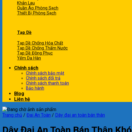
Khăn Lau
Quần Áo Phòng Sạch
Thiết Bị Phòng Sạch
Tạp Dề
Tạp Dề Chống Hóa Chất
Tạp Dề Chống Thấm Nước
Tạp Dề Đồng Phục
Yếm Da Hàn
Chính sách
Chính sách bảo mật
Chính sách đổi trả
Chính sách thanh toán
Bảo hành
Blog
Liên hệ
Trang chủ
/
Đai An Toàn
/
Dây đai an toàn bán thân
Dây Đai An Toàn Bán Thân Kh