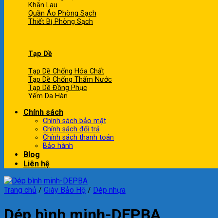
Khăn Lau
Quần Áo Phòng Sạch
Thiết Bị Phòng Sạch
Tạp Dề
Tạp Dề Chống Hóa Chất
Tạp Dề Chống Thấm Nước
Tạp Dề Đồng Phục
Yếm Da Hàn
Chính sách
Chính sách bảo mật
Chính sách đổi trả
Chính sách thanh toán
Bảo hành
Blog
Liên hệ
Trang chủ
/
Giày Bảo Hộ
/
Dép nhựa
Dép bình minh-DEPBA