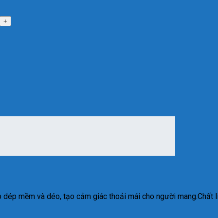
 dép mềm và déo, tạo cảm giác thoải mái cho người mang.Chất li