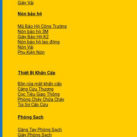
Giày Vải
Nón bảo hộ
Mũ Bảo Hộ Công Trường
Nón bảo hộ 3M
Giày Bảo Hộ K2
Nón bảo hộ lao động
Nón Vải
Phụ Kiện Nón
Thiết Bị Khẩn Cấp
Bồn rửa mắt khẩn cấp
Cáng Cứu Thương
Cọc Tiêu Giao Thông
Phòng Cháy Chữa Cháy
Túi Sơ Cấp Cứu
Phòng Sạch
Găng Tay Phòng Sạch
Giày Phòng Sạch