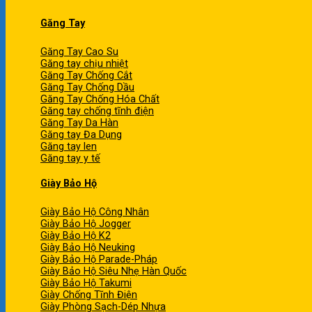
Găng Tay
Găng Tay Cao Su
Găng tay chịu nhiệt
Găng Tay Chống Cắt
Găng Tay Chống Dầu
Găng Tay Chống Hóa Chất
Găng tay chống tĩnh điện
Găng Tay Da Hàn
Găng tay Đa Dụng
Găng tay len
Găng tay y tế
Giày Bảo Hộ
Giày Bảo Hộ Công Nhân
Giày Bảo Hộ Jogger
Giày Bảo Hộ K2
Giày Bảo Hộ Neuking
Giày Bảo Hộ Parade-Pháp
Giày Bảo Hộ Siêu Nhẹ Hàn Quốc
Giày Bảo Hộ Takumi
Giày Chống Tĩnh Điện
Giày Phòng Sạch-Dép Nhựa