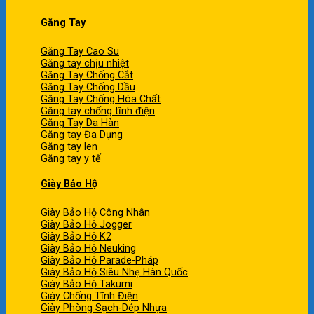
Găng Tay
Găng Tay Cao Su
Găng tay chịu nhiệt
Găng Tay Chống Cắt
Găng Tay Chống Dầu
Găng Tay Chống Hóa Chất
Găng tay chống tĩnh điện
Găng Tay Da Hàn
Găng tay Đa Dụng
Găng tay len
Găng tay y tế
Giày Bảo Hộ
Giày Bảo Hộ Công Nhân
Giày Bảo Hộ Jogger
Giày Bảo Hộ K2
Giày Bảo Hộ Neuking
Giày Bảo Hộ Parade-Pháp
Giày Bảo Hộ Siêu Nhẹ Hàn Quốc
Giày Bảo Hộ Takumi
Giày Chống Tĩnh Điện
Giày Phòng Sạch-Dép Nhựa