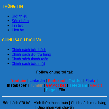
THÔNG TIN
Giới thiệu
Sản phẩm
Tin tức
Liên hệ
CHÍNH SÁCH DỊCH VỤ
Chính sách bảo hành
Chính sách đổi trả hàng
Chính sách thanh toán
Chính sách bảo mật
Follow chúng tôi tại:
Youtube
|
Linkedin
|
Pinterest
|
Twitter
|
Flick
r
|
Instapaper
|
Tumblr
|
GetPocket
|
Telegram
|
Reddit
|
Diigo
|
Ello
Bảo hành đổi trả | Hình thức thanh toán | Chính sách mua hàng
| Giao nhận vận chuyển