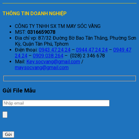
THÔNG TIN DOANH NGHIỆP
CÔNG TY TNHH SX TM MAY SÓC VÀNG
MST:
0316659078
Địa chỉ vp: 87/32 Đường Bờ Bao Tân Thắng, Phường Sơn
Kỳ, Quận Tân Phú, Tphcm
Điện thoại:
0943 47 24 24
–
0944 47 24 24
–
0949 47
24 24
–
0909 038 264
– (028) 2 346 678
Mail:
Key.socvang@gmail.com
/
maysocvang@gmail.com
Gửi File Mẫu