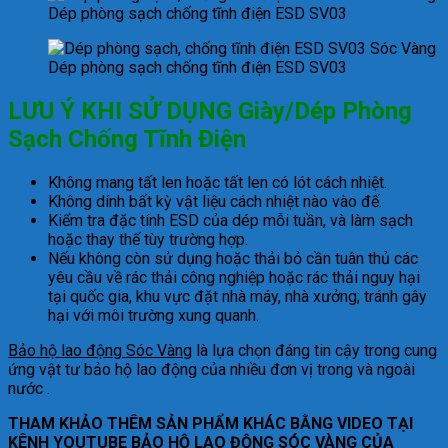
Dép phòng sạch chống tĩnh điện ESD SV03
Dép phòng sạch chống tĩnh điện ESD SV03
LƯU Ý KHI SỬ DỤNG Giày/Dép Phòng
Sạch Chống Tĩnh Điện
Không mang tất len ​​hoặc tất len ​​có lót cách nhiệt.
Không dính bất kỳ vật liệu cách nhiệt nào vào đế.
Kiểm tra đặc tính ESD của dép mỗi tuần, và làm sạch
hoặc thay thế tùy trường hợp.
Nếu không còn sử dụng hoặc thải bỏ cần tuân thủ các
yêu cầu về rác thải công nghiệp hoặc rác thải nguy hại
tại quốc gia, khu vực đặt nhà máy, nhà xưởng; tránh gây
hại với môi trường xung quanh.
Bảo hộ lao động Sóc Vàng
là lựa chọn đáng tin cậy trong cung
ứng vật tư bảo hộ lao động của nhiều đơn vị trong và ngoài
nước .
THAM KHẢO THÊM SẢN PHẨM KHÁC BẰNG VIDEO TẠI
KÊNH YOUTUBE
BẢO HỘ LAO ĐỘNG SÓC VÀNG
CỦA