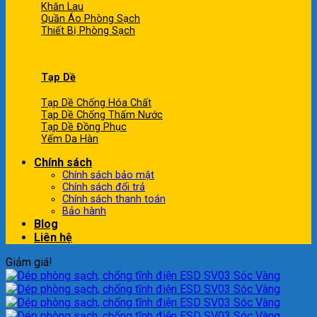
Khăn Lau
Quần Áo Phòng Sạch
Thiết Bị Phòng Sạch
Tạp Dề
Tạp Dề Chống Hóa Chất
Tạp Dề Chống Thấm Nước
Tạp Dề Đồng Phục
Yếm Da Hàn
Chính sách
Chính sách bảo mật
Chính sách đổi trả
Chính sách thanh toán
Bảo hành
Blog
Liên hệ
Giảm giá!