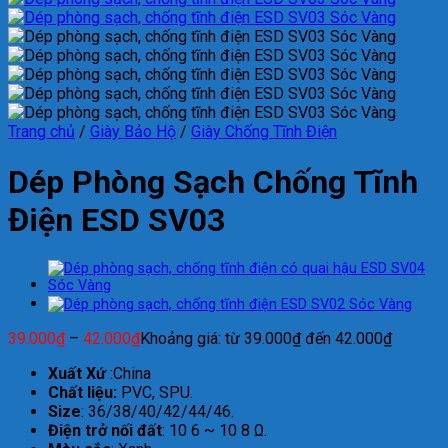
Trang chủ
/
Giày Bảo Hộ
/
Giày Chống Tĩnh Điện
Dép Phòng Sạch Chống Tĩnh
Điện ESD SV03
39.000
₫
–
42.000
₫
Khoảng giá: từ 39.000₫ đến 42.000₫
Xuất Xứ
:China
Chất liệu:
PVC, SPU.
Size
: 36/38/40/42/44/46.
Điện trở nối đất
: 10 6 ~ 10 8 Ω.