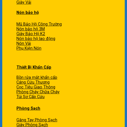
Giày Vải
Nón bảo hộ
Mũ Bảo Hộ Công Trường
Nón bảo hộ 3M
Giày Bảo Hộ K2
Nón bảo hộ lao động
Nón Vải
Phụ Kiện Nón
Thiết Bị Khẩn Cấp
Bồn rửa mắt khẩn cấp
Cáng Cứu Thương
Cọc Tiêu Giao Thông
Phòng Cháy Chữa Cháy
Túi Sơ Cấp Cứu
Phòng Sạch
Găng Tay Phòng Sạch
Giày Phòng Sạch