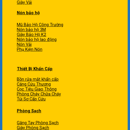
Giày Vải
Nón bảo hộ
Mũ Bảo Hộ Công Trường
Nón bảo hộ 3M
Giày Bảo Hộ K2
Nón bảo hộ lao động
Nón Vải
Phụ Kiện Nón
Thiết Bị Khẩn Cấp
Bồn rửa mắt khẩn cấp
Cáng Cứu Thương
Cọc Tiêu Giao Thông
Phòng Cháy Chữa Cháy
Túi Sơ Cấp Cứu
Phòng Sạch
Găng Tay Phòng Sạch
Giày Phòng Sạch