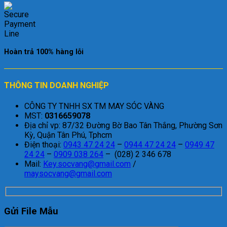
Hoàn trả 100% hàng lỗi
THÔNG TIN DOANH NGHIỆP
CÔNG TY TNHH SX TM MAY SÓC VÀNG
MST:
0316659078
Địa chỉ vp: 87/32 Đường Bờ Bao Tân Thắng, Phường Sơn
Kỳ, Quận Tân Phú, Tphcm
Điện thoại:
0943 47 24 24
–
0944 47 24 24
–
0949 47
24 24
–
0909 038 264
– (028) 2 346 678
Mail:
Key.socvang@gmail.com
/
maysocvang@gmail.com
Gửi File Mẫu