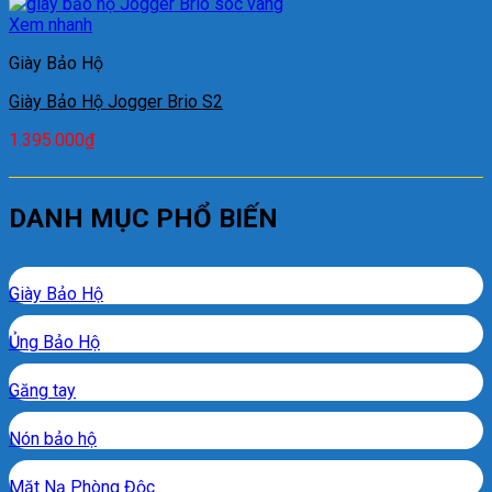
Xem nhanh
Giày Bảo Hộ
Giày Bảo Hộ Jogger Brio S2
1.395.000
₫
DANH MỤC PHỔ BIẾN
Giày Bảo Hộ
Ủng Bảo Hộ
Găng tay
Nón bảo hộ
Mặt Nạ Phòng Độc