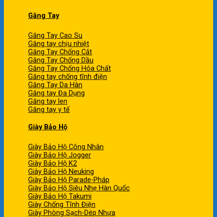
Găng Tay
Găng Tay Cao Su
Găng tay chịu nhiệt
Găng Tay Chống Cắt
Găng Tay Chống Dầu
Găng Tay Chống Hóa Chất
Găng tay chống tĩnh điện
Găng Tay Da Hàn
Găng tay Đa Dụng
Găng tay len
Găng tay y tế
Giày Bảo Hộ
Giày Bảo Hộ Công Nhân
Giày Bảo Hộ Jogger
Giày Bảo Hộ K2
Giày Bảo Hộ Neuking
Giày Bảo Hộ Parade-Pháp
Giày Bảo Hộ Siêu Nhẹ Hàn Quốc
Giày Bảo Hộ Takumi
Giày Chống Tĩnh Điện
Giày Phòng Sạch-Dép Nhựa