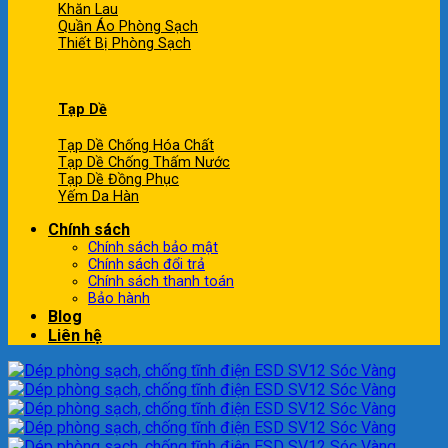
Khăn Lau
Quần Áo Phòng Sạch
Thiết Bị Phòng Sạch
Tạp Dề
Tạp Dề Chống Hóa Chất
Tạp Dề Chống Thấm Nước
Tạp Dề Đồng Phục
Yếm Da Hàn
Chính sách
Chính sách bảo mật
Chính sách đổi trả
Chính sách thanh toán
Bảo hành
Blog
Liên hệ