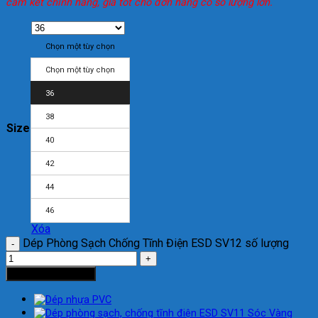
cam kết chính hãng, giá tốt cho đơn hàng có số lượng lớn.
Chọn một tùy chọn
Chọn một tùy chọn
36
38
Size
40
42
44
46
Xóa
Dép Phòng Sạch Chống Tĩnh Điện ESD SV12 số lượng
Thêm vào giỏ hàng