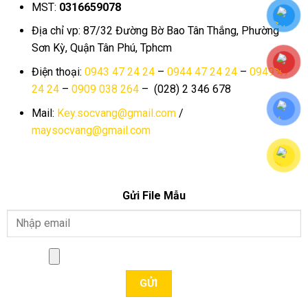
MST:
0316659078
Địa chỉ vp: 87/32 Đường Bờ Bao Tân Thắng, Phường
Sơn Kỳ, Quận Tân Phú, Tphcm
Điện thoại:
0943 47 24 24
–
0944 47 24 24
–
0949 47
24 24
–
0909 038 264
– (028) 2 346 678
Mail:
Key.socvang@gmail.com
/
maysocvang@gmail.com
Gửi File Mẫu