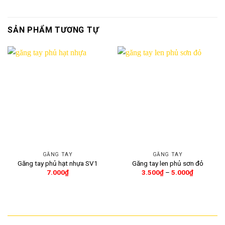
SẢN PHẨM TƯƠNG TỰ
GĂNG TAY
GĂNG TAY
Găng tay phủ hạt nhựa SV1
Găng tay len phủ sơn đỏ
Khoảng
7.000
₫
3.500
₫
–
5.000
₫
giá:
từ
3.500₫
đến
5.000₫