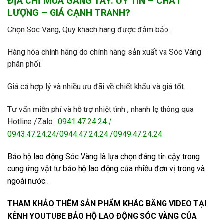
ĐỊA CHỈ MUA GĂNG TAY: UY TÍN – CHẤT
LƯỢNG – GIÁ CẠNH TRANH?
Chọn Sóc Vàng, Quý khách hàng được đảm bảo :
Hàng hóa chính hãng do chính hãng sản xuất và Sóc Vàng
phân phối.
Giá cả hợp lý và nhiều ưu đãi về chiết khấu và giá tốt.
Tư vấn miễn phí và hỗ trợ nhiệt tình , nhanh lẹ thông qua
Hotline /Zalo
:
0941.47.24.24 /
0943.47.24.24/0944.47.24.24 /0949.47.24.24
Bảo hộ lao động Sóc Vàng
là lựa chọn đáng tin cậy trong
cung ứng vật tư bảo hộ lao động của nhiều đơn vị trong và
ngoài nước .
THAM KHẢO THÊM SẢN PHẨM KHÁC BẰNG VIDEO TẠI
KÊNH YOUTUBE
BẢO HỘ LAO ĐỘNG SÓC VÀNG
CỦA