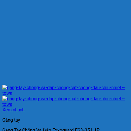
Xem nhanh
Găng tay
Găng Tay Chống Va Đập Exxoguard EG3-351 1P