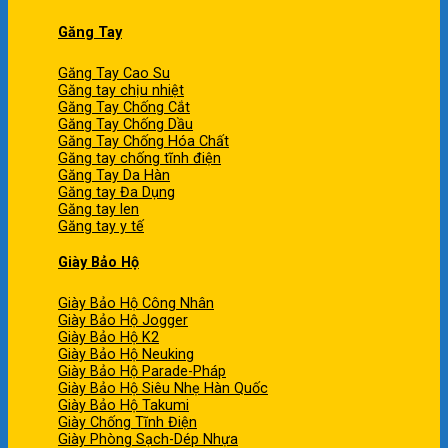
Găng Tay
Găng Tay Cao Su
Găng tay chịu nhiệt
Găng Tay Chống Cắt
Găng Tay Chống Dầu
Găng Tay Chống Hóa Chất
Găng tay chống tĩnh điện
Găng Tay Da Hàn
Găng tay Đa Dụng
Găng tay len
Găng tay y tế
Giày Bảo Hộ
Giày Bảo Hộ Công Nhân
Giày Bảo Hộ Jogger
Giày Bảo Hộ K2
Giày Bảo Hộ Neuking
Giày Bảo Hộ Parade-Pháp
Giày Bảo Hộ Siêu Nhẹ Hàn Quốc
Giày Bảo Hộ Takumi
Giày Chống Tĩnh Điện
Giày Phòng Sạch-Dép Nhựa