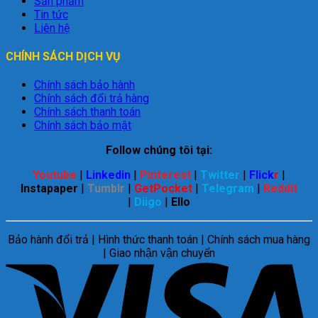
Sản phẩm
Tin tức
Liên hệ
CHÍNH SÁCH DỊCH VỤ
Chính sách bảo hành
Chính sách đổi trả hàng
Chính sách thanh toán
Chính sách bảo mật
Follow chúng tôi tại:
Youtube
|
Linkedin
|
Pinterest
|
Twitter
|
Flick
r
|
Instapaper
|
Tumblr
|
GetPocket
|
Telegram
|
Reddit
|
Diigo
|
Ello
Bảo hành đổi trả | Hình thức thanh toán | Chính sách mua hàng
| Giao nhận vận chuyển