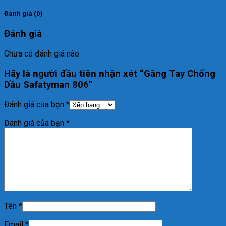
Đánh giá (0)
Đánh giá
Chưa có đánh giá nào.
Hãy là người đầu tiên nhận xét “Găng Tay Chống
Dầu Safatyman 806”
Đánh giá của bạn
*
Đánh giá của bạn
*
Tên
*
Email
*