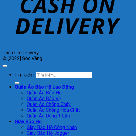
Cash On Delivery
© [2022] Sóc Vàng
Tìm kiếm:
Quần Áo Bảo Hộ Lao Động
Quần Áo Bảo Hộ
Quần Áo Bảo Vệ
Quần Áo Chống Cháy
Quần Áo Chống Hóa Chất
Quần Áo Dùng 1 Lần
Giày Bảo Hộ
Giày Bảo Hộ Công Nhân
Giày Bảo Hộ Jogger