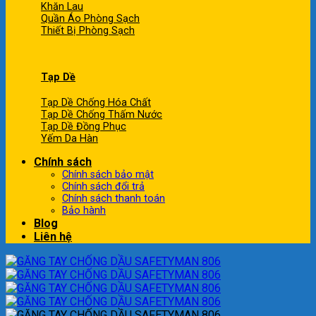
Khăn Lau
Quần Áo Phòng Sạch
Thiết Bị Phòng Sạch
Tạp Dề
Tạp Dề Chống Hóa Chất
Tạp Dề Chống Thấm Nước
Tạp Dề Đồng Phục
Yếm Da Hàn
Chính sách
Chính sách bảo mật
Chính sách đổi trả
Chính sách thanh toán
Bảo hành
Blog
Liên hệ