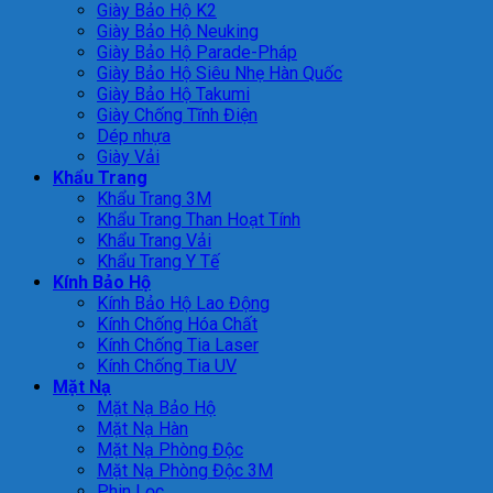
Giày Bảo Hộ K2
Giày Bảo Hộ Neuking
Giày Bảo Hộ Parade-Pháp
Giày Bảo Hộ Siêu Nhẹ Hàn Quốc
Giày Bảo Hộ Takumi
Giày Chống Tĩnh Điện
Dép nhựa
Giày Vải
Khẩu Trang
Khẩu Trang 3M
Khẩu Trang Than Hoạt Tính
Khẩu Trang Vải
Khẩu Trang Y Tế
Kính Bảo Hộ
Kính Bảo Hộ Lao Động
Kính Chống Hóa Chất
Kính Chống Tia Laser
Kính Chống Tia UV
Mặt Nạ
Mặt Nạ Bảo Hộ
Mặt Nạ Hàn
Mặt Nạ Phòng Độc
Mặt Nạ Phòng Độc 3M
Phin Lọc