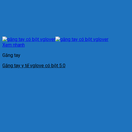
Xem nhanh
Găng tay
Găng tay y tế vglove có bột 5.0