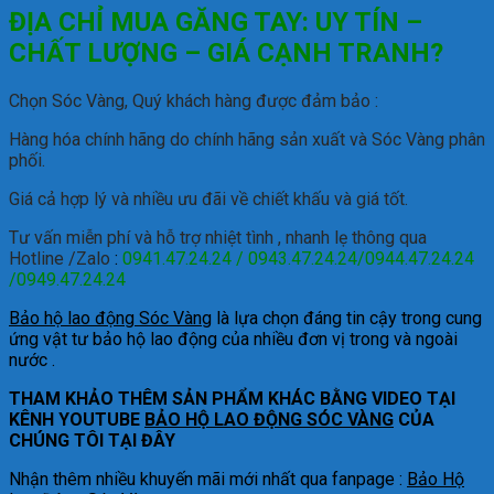
ĐỊA CHỈ MUA GĂNG TAY: UY TÍN –
CHẤT LƯỢNG – GIÁ CẠNH TRANH?
Chọn Sóc Vàng, Quý khách hàng được đảm bảo :
Hàng hóa chính hãng do chính hãng sản xuất và Sóc Vàng phân
phối.
Giá cả hợp lý và nhiều ưu đãi về chiết khấu và giá tốt.
Tư vấn miễn phí và hỗ trợ nhiệt tình , nhanh lẹ thông qua
Hotline /Zalo
:
0941.47.24.24 / 0943.47.24.24/0944.47.24.24
/0949.47.24.24
Bảo hộ lao động Sóc Vàng
là lựa chọn đáng tin cậy trong cung
ứng vật tư bảo hộ lao động của nhiều đơn vị trong và ngoài
nước .
THAM KHẢO THÊM SẢN PHẨM KHÁC BẰNG VIDEO TẠI
KÊNH YOUTUBE
BẢO HỘ LAO ĐỘNG SÓC VÀNG
CỦA
CHÚNG TÔI TẠI ĐÂY
Nhận thêm nhiều khuyến mãi mới nhất qua fanpage :
Bảo Hộ