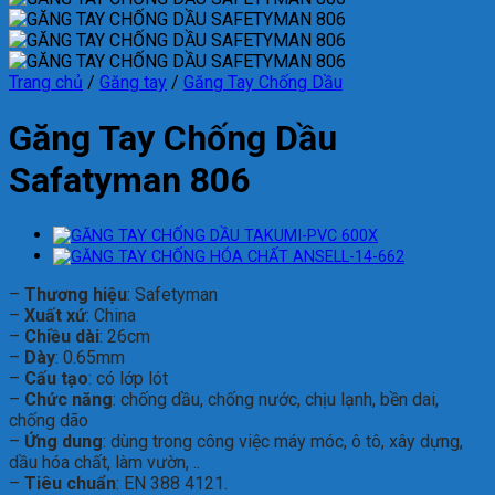
Trang chủ
/
Găng tay
/
Găng Tay Chống Dầu
Găng Tay Chống Dầu
Safatyman 806
–
Thương hiệu
: Safetyman
–
Xuất xứ
: China
–
Chiều dài
: 26cm
–
Dày
: 0.65mm
–
Cấu tạo
: có lớp lót
–
Chức năng
: chống dầu, chống nước, chịu lạnh, bền dai,
chống dão
–
Ứng dung
: dùng trong công việc máy móc, ô tô, xây dựng,
dầu hóa chất, làm vườn, ..
–
Tiêu chuẩn
: EN 388 4121.