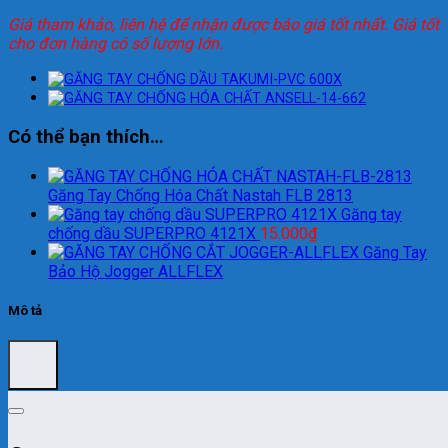
Giá tham khảo, liên hệ để nhận được báo giá tốt nhất. Giá tốt
cho đơn hàng có số lượng lớn.
Có thể bạn thích…
Găng Tay Chống Hóa Chất Nastah FLB 2813
Găng tay
chống dầu SUPERPRO 4121X
15.000
₫
Găng Tay
Bảo Hộ Jogger ALLFLEX
Mô tả