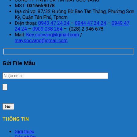
MST:
0316659078
Địa chỉ vp: 87/32 Đường Bờ Bao Tân Thắng, Phường Sơn
Kỳ, Quận Tân Phú, Tphcm
Điện thoại:
0943 47 24 24
–
0944 47 24 24
–
0949 47
24 24
–
0909 038 264
– (028) 2 346 678
Mail:
Key.socvang@gmail.com
/
maysocvang@gmail.com
Gửi File Mẫu
THÔNG TIN
Giới thiệu