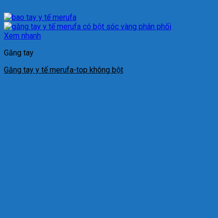
Xem nhanh
Găng tay
Găng tay y tế merufa-top không bột