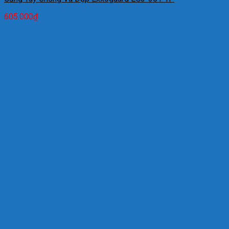
605.000
₫