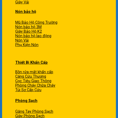
Giày Vải
Nón bảo hộ
Mũ Bảo Hộ Công Trường
Nón bảo hộ 3M
Giày Bảo Hộ K2
Nón bảo hộ lao động
Nón Vải
Phụ Kiện Nón
Thiết Bị Khẩn Cấp
Bồn rửa mắt khẩn cấp
Cáng Cứu Thương
Cọc Tiêu Giao Thông
Phòng Cháy Chữa Cháy
Túi Sơ Cấp Cứu
Phòng Sạch
Găng Tay Phòng Sạch
Giày Phòng Sạch