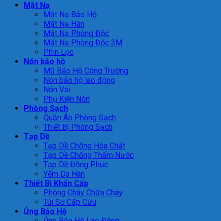
Mặt Nạ
Mặt Nạ Bảo Hộ
Mặt Nạ Hàn
Mặt Nạ Phòng Độc
Mặt Nạ Phòng Độc 3M
Phin Lọc
Nón bảo hộ
Mũ Bảo Hộ Công Trường
Nón bảo hộ lao động
Nón Vải
Phụ Kiện Nón
Phòng Sạch
Quần Áo Phòng Sạch
Thiết Bị Phòng Sạch
Tạp Dề
Tạp Dề Chống Hóa Chất
Tạp Dề Chống Thấm Nước
Tạp Dề Đồng Phục
Yếm Da Hàn
Thiết Bị Khẩn Cấp
Phòng Cháy Chữa Cháy
Túi Sơ Cấp Cứu
Ủng Bảo Hộ
Ủng Bảo Hộ Lao Động