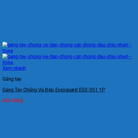
Xem nhanh
Găng tay
Găng Tay Chống Va Đập Exxoguard EG3-351 1P
605.000
₫