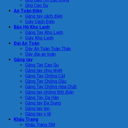
Ủng Cao Su
An Toàn Điện
Găng tay cách điện
Giày Cách Điện
Bảo Hộ Kho Lạnh
Găng Tay Kho Lạnh
Giày Kho Lạnh
Đai An Toàn
Dây An Toàn Toàn Thân
Dây đai an toàn
Găng tay
Găng Tay Cao Su
Găng tay chịu nhiệt
Găng Tay Chống Cắt
Găng Tay Chống Dầu
Găng Tay Chống Hóa Chất
Găng tay chống tĩnh điện
Găng Tay Da Hàn
Găng tay Đa Dụng
Găng tay len
Găng tay y tế
Khẩu Trang
Khẩu Trang 3M