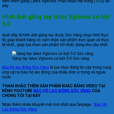
xem thêm găng Latex Vgloves Phẩu thuật tiệt trùng (10.0) tại
đây
Hình ảnh găng tay latex Vgloves có bột
5.0
dưới đây là hình ảnh găng tay được Sóc Vàng chụp hình thực
tế, giúp khách hàng có cảm nhận sản phẩm trực quan và thực
tế nhất , giúp lựa chọn sản phẩm tốt nhất, đúng nhu cầu nhất.
Găng tay latex Vgloves có bột 5.0 Sóc vàng
Bảo hộ lao động Sóc Vàng
là lựa chọn đáng tin cậy trong cung
ứng vật tư bảo hộ lao động của nhiều đơn vị trong và ngoài
nước .
THAM KHẢO THÊM SẢN PHẨM KHÁC BẰNG VIDEO TẠI
KÊNH YOUTUBE
BẢO HỘ LAO ĐỘNG SÓC VÀNG
CỦA
CHÚNG TÔI TẠI ĐÂY
Nhận thêm nhiều khuyến mãi mới nhất qua fanpage :
Bảo Hộ
Lao Động Sóc Vàng