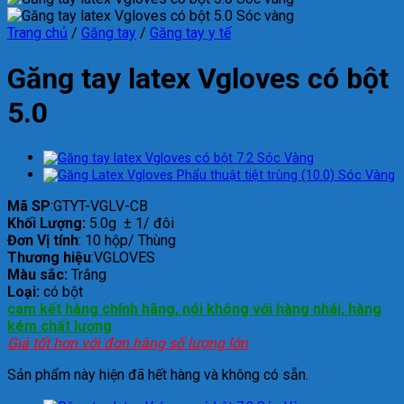
Trang chủ
/
Găng tay
/
Găng tay y tế
Găng tay latex Vgloves có bột
5.0
Mã SP
:GTYT-VGLV-CB
Khối Lượng:
5.0g ± 1/ đôi
Đơn Vị tính
: 10 hộp/ Thùng
Thương hiệu
:VGLOVES
Màu sắc:
Trắng
Loại:
có bột
cam kết hàng chính hãng, nói không với hàng nhái, hàng
kém chất lượng
Giá tốt hơn với đơn hàng số lượng lớn
Sản phẩm này hiện đã hết hàng và không có sẵn.