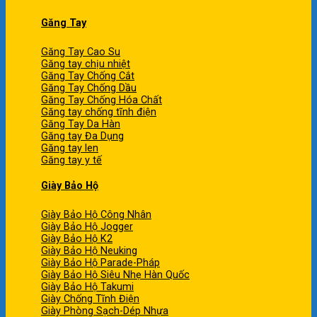
Găng Tay
Găng Tay Cao Su
Găng tay chịu nhiệt
Găng Tay Chống Cắt
Găng Tay Chống Dầu
Găng Tay Chống Hóa Chất
Găng tay chống tĩnh điện
Găng Tay Da Hàn
Găng tay Đa Dụng
Găng tay len
Găng tay y tế
Giày Bảo Hộ
Giày Bảo Hộ Công Nhân
Giày Bảo Hộ Jogger
Giày Bảo Hộ K2
Giày Bảo Hộ Neuking
Giày Bảo Hộ Parade-Pháp
Giày Bảo Hộ Siêu Nhẹ Hàn Quốc
Giày Bảo Hộ Takumi
Giày Chống Tĩnh Điện
Giày Phòng Sạch-Dép Nhựa