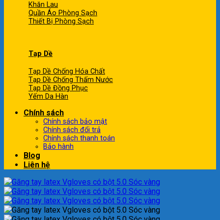
Khăn Lau
Quần Áo Phòng Sạch
Thiết Bị Phòng Sạch
Tạp Dề
Tạp Dề Chống Hóa Chất
Tạp Dề Chống Thấm Nước
Tạp Dề Đồng Phục
Yếm Da Hàn
Chính sách
Chính sách bảo mật
Chính sách đổi trả
Chính sách thanh toán
Bảo hành
Blog
Liên hệ