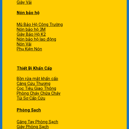
Giày Vải
Nón bảo hộ
Mũ Bảo Hộ Công Trường
Nón bảo hộ 3M
Giày Bảo Hộ K2
Nón bảo hộ lao động
Nón Vải
Phụ Kiện Nón
Thiết Bị Khẩn Cấp
Bồn rửa mắt khẩn cấp
Cáng Cứu Thương
Cọc Tiêu Giao Thông
Phòng Cháy Chữa Cháy
Túi Sơ Cấp Cứu
Phòng Sạch
Găng Tay Phòng Sạch
Giày Phòng Sạch