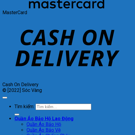
MasterCard
Cash On Delivery
© [2022] Sóc Vàng
Tìm kiếm:
Quần Áo Bảo Hộ Lao Động
Quần Áo Bảo Hộ
Quần Áo Bảo Vệ