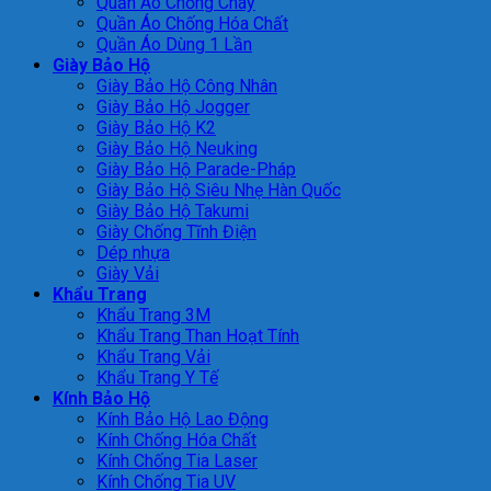
Quần Áo Chống Cháy
Quần Áo Chống Hóa Chất
Quần Áo Dùng 1 Lần
Giày Bảo Hộ
Giày Bảo Hộ Công Nhân
Giày Bảo Hộ Jogger
Giày Bảo Hộ K2
Giày Bảo Hộ Neuking
Giày Bảo Hộ Parade-Pháp
Giày Bảo Hộ Siêu Nhẹ Hàn Quốc
Giày Bảo Hộ Takumi
Giày Chống Tĩnh Điện
Dép nhựa
Giày Vải
Khẩu Trang
Khẩu Trang 3M
Khẩu Trang Than Hoạt Tính
Khẩu Trang Vải
Khẩu Trang Y Tế
Kính Bảo Hộ
Kính Bảo Hộ Lao Động
Kính Chống Hóa Chất
Kính Chống Tia Laser
Kính Chống Tia UV