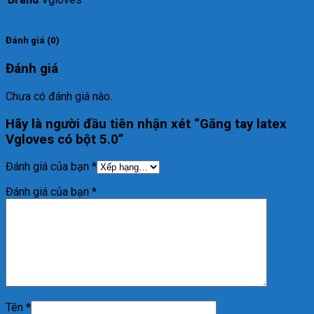
Đánh giá (0)
Đánh giá
Chưa có đánh giá nào.
Hãy là người đầu tiên nhận xét “Găng tay latex
Vgloves có bột 5.0”
Đánh giá của bạn
*
Đánh giá của bạn
*
Tên
*