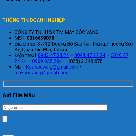
THÔNG TIN DOANH NGHIỆP
CÔNG TY TNHH SX TM MAY SÓC VÀNG
MST:
0316659078
Địa chỉ vp: 87/32 Đường Bờ Bao Tân Thắng, Phường Sơn
Kỳ, Quận Tân Phú, Tphcm
Điện thoại:
0943 47 24 24
–
0944 47 24 24
–
0949 47
24 24
–
0909 038 264
– (028) 2 346 678
Mail:
Key.socvang@gmail.com
/
maysocvang@gmail.com
Gửi File Mẫu