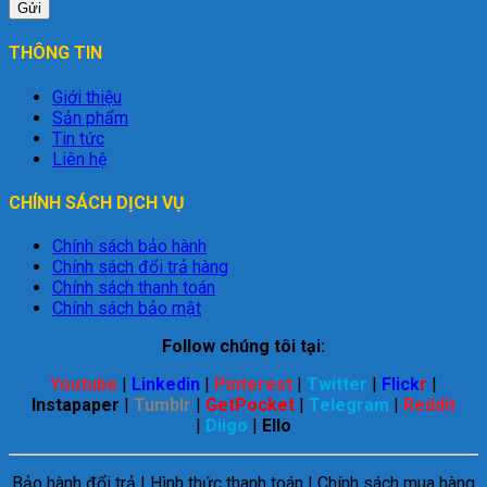
THÔNG TIN
Giới thiệu
Sản phẩm
Tin tức
Liên hệ
CHÍNH SÁCH DỊCH VỤ
Chính sách bảo hành
Chính sách đổi trả hàng
Chính sách thanh toán
Chính sách bảo mật
Follow chúng tôi tại:
Youtube
|
Linkedin
|
Pinterest
|
Twitter
|
Flick
r
|
Instapaper
|
Tumblr
|
GetPocket
|
Telegram
|
Reddit
|
Diigo
|
Ello
Bảo hành đổi trả | Hình thức thanh toán | Chính sách mua hàng