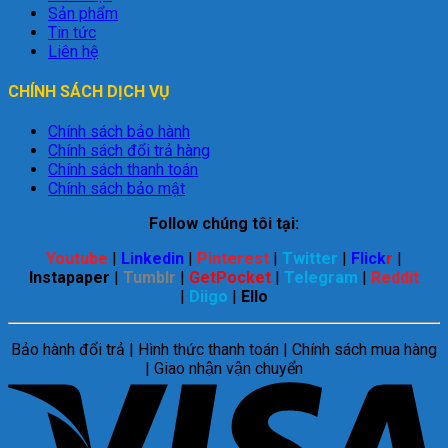
Sản phẩm
Tin tức
Liên hệ
CHÍNH SÁCH DỊCH VỤ
Chính sách bảo hành
Chính sách đổi trả hàng
Chính sách thanh toán
Chính sách bảo mật
Follow chúng tôi tại:
Youtube
|
Linkedin
|
Pinterest
|
Twitter
|
Flick
r
|
Instapaper
|
Tumblr
|
GetPocket
|
Telegram
|
Reddit
|
Diigo
|
Ello
Bảo hành đổi trả | Hình thức thanh toán | Chính sách mua hàng
| Giao nhận vận chuyển