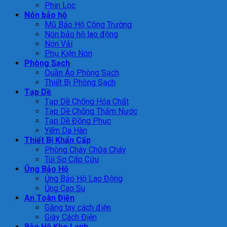
Phin Lọc
Nón bảo hộ
Mũ Bảo Hộ Công Trường
Nón bảo hộ lao động
Nón Vải
Phụ Kiện Nón
Phòng Sạch
Quần Áo Phòng Sạch
Thiết Bị Phòng Sạch
Tạp Dề
Tạp Dề Chống Hóa Chất
Tạp Dề Chống Thấm Nước
Tạp Dề Đồng Phục
Yếm Da Hàn
Thiết Bị Khẩn Cấp
Phòng Cháy Chữa Cháy
Túi Sơ Cấp Cứu
Ủng Bảo Hộ
Ủng Bảo Hộ Lao Động
Ủng Cao Su
An Toàn Điện
Găng tay cách điện
Giày Cách Điện
Bảo Hộ Kho Lạnh