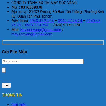
CÔNG TY TNHH SX TM MAY SÓC VÀNG
MST:
0316659078
Địa chỉ vp: 87/32 Đường Bờ Bao Tân Thắng, Phường Sơn
Kỳ, Quận Tân Phú, Tphcm
Điện thoại:
0943 47 24 24
–
0944 47 24 24
–
0949 47
24 24
–
0909 038 264
– (028) 2 346 678
Mail:
Key.socvang@gmail.com
/
maysocvang@gmail.com
Gửi File Mẫu
THÔNG TIN
Giới thiệu