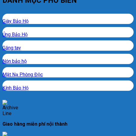
DANH MỤC PHỔ BIẾN
Giày Bảo Hộ
Ủng Bảo Hộ
Găng tay
Nón bảo hộ
Mặt Nạ Phòng Độc
Kính Bảo Hộ
Giao hàng miễn phí nội thành