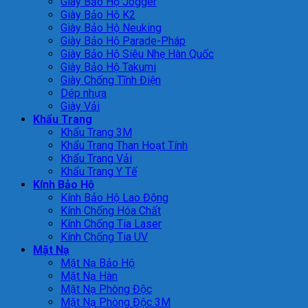
Giày Bảo Hộ Jogger
Giày Bảo Hộ K2
Giày Bảo Hộ Neuking
Giày Bảo Hộ Parade-Pháp
Giày Bảo Hộ Siêu Nhẹ Hàn Quốc
Giày Bảo Hộ Takumi
Giày Chống Tĩnh Điện
Dép nhựa
Giày Vải
Khẩu Trang
Khẩu Trang 3M
Khẩu Trang Than Hoạt Tính
Khẩu Trang Vải
Khẩu Trang Y Tế
Kính Bảo Hộ
Kính Bảo Hộ Lao Động
Kính Chống Hóa Chất
Kính Chống Tia Laser
Kính Chống Tia UV
Mặt Nạ
Mặt Nạ Bảo Hộ
Mặt Nạ Hàn
Mặt Nạ Phòng Độc
Mặt Nạ Phòng Độc 3M