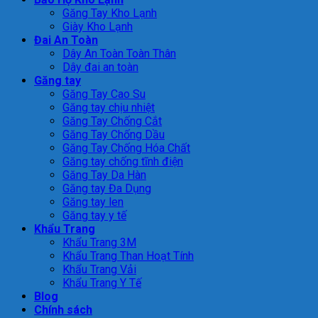
Găng Tay Kho Lạnh
Giày Kho Lạnh
Đai An Toàn
Dây An Toàn Toàn Thân
Dây đai an toàn
Găng tay
Găng Tay Cao Su
Găng tay chịu nhiệt
Găng Tay Chống Cắt
Găng Tay Chống Dầu
Găng Tay Chống Hóa Chất
Găng tay chống tĩnh điện
Găng Tay Da Hàn
Găng tay Đa Dụng
Găng tay len
Găng tay y tế
Khẩu Trang
Khẩu Trang 3M
Khẩu Trang Than Hoạt Tính
Khẩu Trang Vải
Khẩu Trang Y Tế
Blog
Chính sách