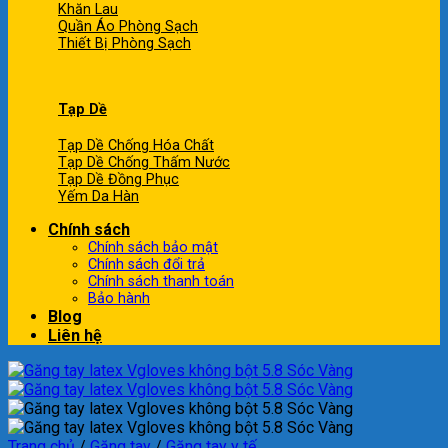
Khăn Lau
Quần Áo Phòng Sạch
Thiết Bị Phòng Sạch
Tạp Dề
Tạp Dề Chống Hóa Chất
Tạp Dề Chống Thấm Nước
Tạp Dề Đồng Phục
Yếm Da Hàn
Chính sách
Chính sách bảo mật
Chính sách đổi trả
Chính sách thanh toán
Bảo hành
Blog
Liên hệ
Trang chủ
/
Găng tay
/
Găng tay y tế