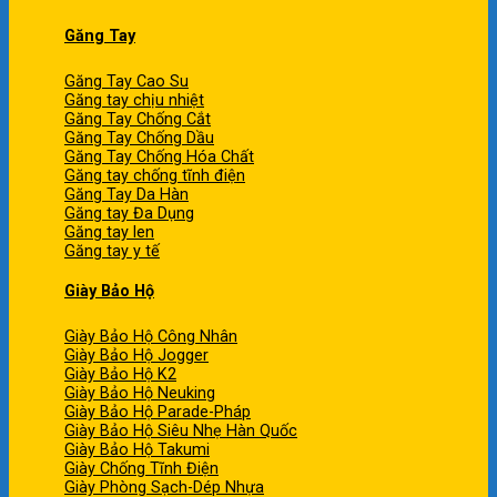
Găng Tay
Găng Tay Cao Su
Găng tay chịu nhiệt
Găng Tay Chống Cắt
Găng Tay Chống Dầu
Găng Tay Chống Hóa Chất
Găng tay chống tĩnh điện
Găng Tay Da Hàn
Găng tay Đa Dụng
Găng tay len
Găng tay y tế
Giày Bảo Hộ
Giày Bảo Hộ Công Nhân
Giày Bảo Hộ Jogger
Giày Bảo Hộ K2
Giày Bảo Hộ Neuking
Giày Bảo Hộ Parade-Pháp
Giày Bảo Hộ Siêu Nhẹ Hàn Quốc
Giày Bảo Hộ Takumi
Giày Chống Tĩnh Điện
Giày Phòng Sạch-Dép Nhựa