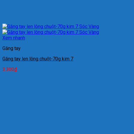
Xem nhanh
Găng tay
Găng tay len lông chuột-70g kim 7
3.300
₫