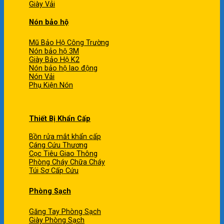
Giày Vải
Nón bảo hộ
Mũ Bảo Hộ Công Trường
Nón bảo hộ 3M
Giày Bảo Hộ K2
Nón bảo hộ lao động
Nón Vải
Phụ Kiện Nón
Thiết Bị Khẩn Cấp
Bồn rửa mắt khẩn cấp
Cáng Cứu Thương
Cọc Tiêu Giao Thông
Phòng Cháy Chữa Cháy
Túi Sơ Cấp Cứu
Phòng Sạch
Găng Tay Phòng Sạch
Giày Phòng Sạch