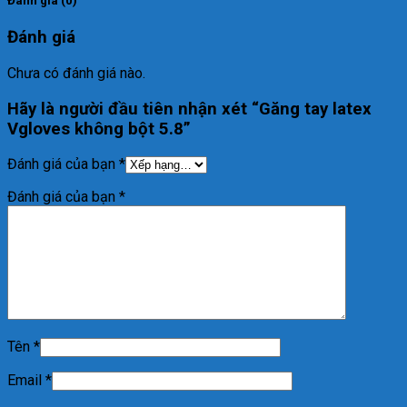
Đánh giá (0)
Đánh giá
Chưa có đánh giá nào.
Hãy là người đầu tiên nhận xét “Găng tay latex
Vgloves không bột 5.8”
Đánh giá của bạn
*
Đánh giá của bạn
*
Tên
*
Email
*