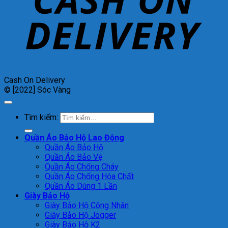
Cash On Delivery
© [2022] Sóc Vàng
Tìm kiếm:
Quần Áo Bảo Hộ Lao Động
Quần Áo Bảo Hộ
Quần Áo Bảo Vệ
Quần Áo Chống Cháy
Quần Áo Chống Hóa Chất
Quần Áo Dùng 1 Lần
Giày Bảo Hộ
Giày Bảo Hộ Công Nhân
Giày Bảo Hộ Jogger
Giày Bảo Hộ K2