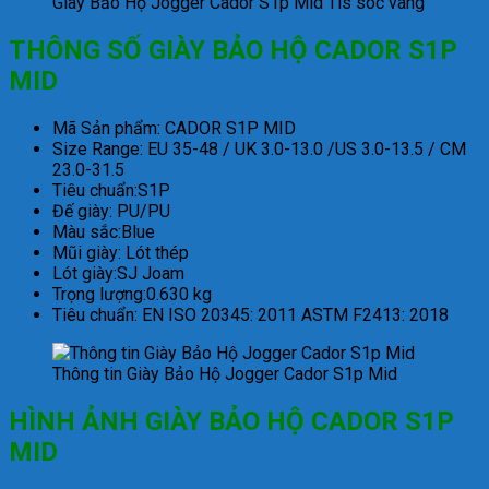
Giày Bảo Hộ Jogger Cador S1p Mid Tls sóc vàng
THÔNG SỐ GIÀY BẢO HỘ CADOR S1P
MID
Mã Sản phẩm: CADOR S1P MID
Size Range: EU 35-48 / UK 3.0-13.0 /US 3.0-13.5 / CM
23.0-31.5
Tiêu chuẩn:S1P
Đế giày: PU/PU
Màu sắc:Blue
Mũi giày: Lót thép
Lót giày:SJ Joam
Trọng lượng:0.630 kg
Tiêu chuẩn: EN ISO 20345: 2011 ASTM F2413: 2018
Thông tin Giày Bảo Hộ Jogger Cador S1p Mid
HÌNH ẢNH GIÀY BẢO HỘ CADOR S1P
MID