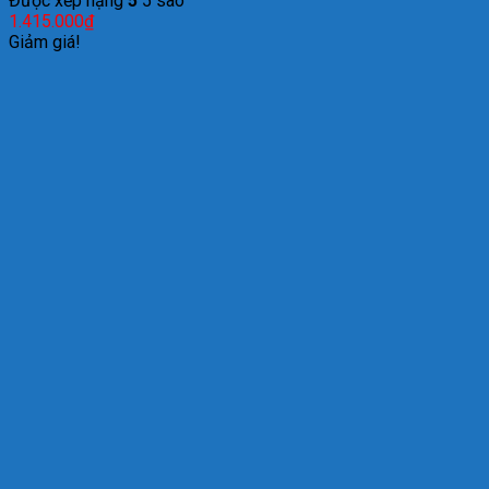
Được xếp hạng
5
5 sao
1.415.000
₫
Giảm giá!