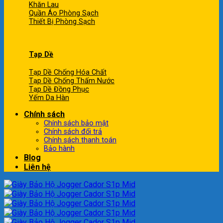
Khăn Lau
Quần Áo Phòng Sạch
Thiết Bị Phòng Sạch
Tạp Dề
Tạp Dề Chống Hóa Chất
Tạp Dề Chống Thấm Nước
Tạp Dề Đồng Phục
Yếm Da Hàn
Chính sách
Chính sách bảo mật
Chính sách đổi trả
Chính sách thanh toán
Bảo hành
Blog
Liên hệ