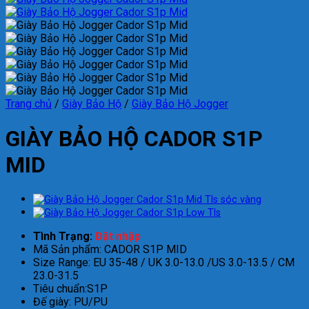
Trang chủ
/
Giày Bảo Hộ
/
Giày Bảo Hộ Jogger
GIÀY BẢO HỘ CADOR S1P
MID
Tình Trạng:
Đặt nhập
Mã Sản phẩm: CADOR S1P MID
Size Range: EU 35-48 / UK 3.0-13.0 /US 3.0-13.5 / CM
23.0-31.5
Tiêu chuẩn:S1P
Đế giày: PU/PU