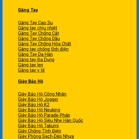
Găng Tay
Găng Tay Cao Su
Găng tay chịu nhiệt
Găng Tay Chống Cắt
Găng Tay Chống Dầu
Găng Tay Chống Hóa Chất
Găng tay chống tĩnh điện
Găng Tay Da Hàn
Găng tay Đa Dụng
Găng tay len
Găng tay y tế
Giày Bảo Hộ
Giày Bảo Hộ Công Nhân
Giày Bảo Hộ Jogger
Giày Bảo Hộ K2
Giày Bảo Hộ Neuking
Giày Bảo Hộ Parade-Pháp
Giày Bảo Hộ Siêu Nhẹ Hàn Quốc
Giày Bảo Hộ Takumi
Giày Chống Tĩnh Điện
Giày Phòng Sạch-Dép Nhựa