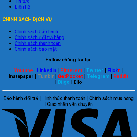
Tin tức
Liên hệ
CHÍNH SÁCH DỊCH VỤ
Chính sách bảo hành
Chính sách đổi trả hàng
Chính sách thanh toán
Chính sách bảo mật
Follow chúng tôi tại:
Youtube
|
Linkedin
|
Pinterest
|
Twitter
|
Flick
r
|
Instapaper
|
Tumblr
|
GetPocket
|
Telegram
|
Reddit
|
Diigo
|
Ello
Bảo hành đổi trả | Hình thức thanh toán | Chính sách mua hàng
| Giao nhận vận chuyển