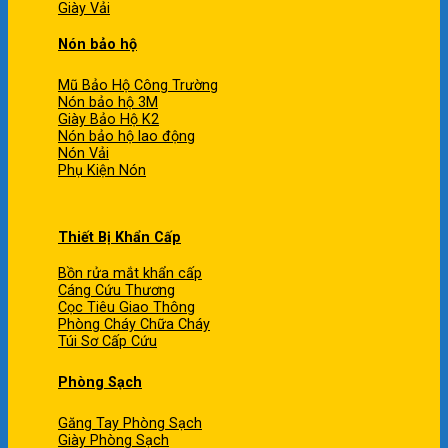
Giày Vải
Nón bảo hộ
Mũ Bảo Hộ Công Trường
Nón bảo hộ 3M
Giày Bảo Hộ K2
Nón bảo hộ lao động
Nón Vải
Phụ Kiện Nón
Thiết Bị Khẩn Cấp
Bồn rửa mắt khẩn cấp
Cáng Cứu Thương
Cọc Tiêu Giao Thông
Phòng Cháy Chữa Cháy
Túi Sơ Cấp Cứu
Phòng Sạch
Găng Tay Phòng Sạch
Giày Phòng Sạch