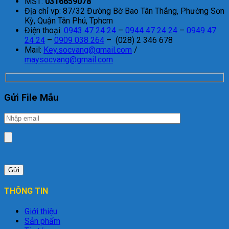
MST:
0316659078
Địa chỉ vp: 87/32 Đường Bờ Bao Tân Thắng, Phường Sơn
Kỳ, Quận Tân Phú, Tphcm
Điện thoại:
0943 47 24 24
–
0944 47 24 24
–
0949 47
24 24
–
0909 038 264
– (028) 2 346 678
Mail:
Key.socvang@gmail.com
/
maysocvang@gmail.com
Gửi File Mẫu
THÔNG TIN
Giới thiệu
Sản phẩm