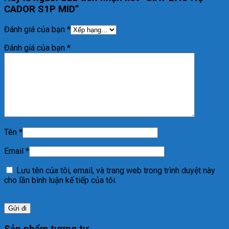
CADOR S1P MID”
Đánh giá của bạn
*
Đánh giá của bạn
*
Tên
*
Email
*
Lưu tên của tôi, email, và trang web trong trình duyệt này
cho lần bình luận kế tiếp của tôi.
Sản phẩm tương tự