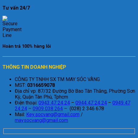
Tư vấn 24/7
Hoàn trả 100% hàng lỗi
THÔNG TIN DOANH NGHIỆP
CÔNG TY TNHH SX TM MAY SÓC VÀNG
MST:
0316659078
Địa chỉ vp: 87/32 Đường Bờ Bao Tân Thắng, Phường Sơn
Kỳ, Quận Tân Phú, Tphcm
Điện thoại:
0943 47 24 24
–
0944 47 24 24
–
0949 47
24 24
–
0909 038 264
– (028) 2 346 678
Mail:
Key.socvang@gmail.com
/
maysocvang@gmail.com