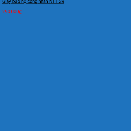
Giày bảo hộ công nhân NTT S9
290.000
₫