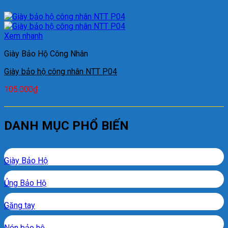
Xem nhanh
Giày Bảo Hộ Công Nhân
Giày bảo hộ công nhân NTT P04
105.000
₫
DANH MỤC PHỔ BIẾN
Giày Bảo Hộ
Ủng Bảo Hộ
Găng tay
Nón bảo hộ