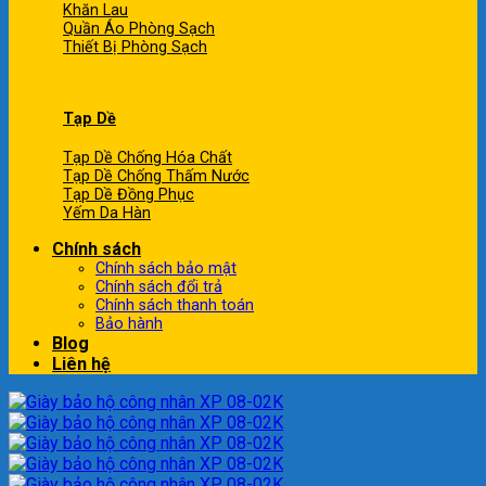
Khăn Lau
Quần Áo Phòng Sạch
Thiết Bị Phòng Sạch
Tạp Dề
Tạp Dề Chống Hóa Chất
Tạp Dề Chống Thấm Nước
Tạp Dề Đồng Phục
Yếm Da Hàn
Chính sách
Chính sách bảo mật
Chính sách đổi trả
Chính sách thanh toán
Bảo hành
Blog
Liên hệ