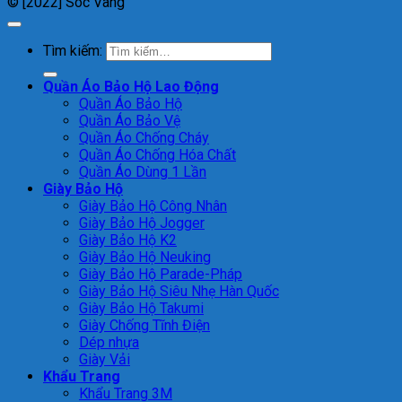
© [2022] Sóc Vàng
Tìm kiếm:
Quần Áo Bảo Hộ Lao Động
Quần Áo Bảo Hộ
Quần Áo Bảo Vệ
Quần Áo Chống Cháy
Quần Áo Chống Hóa Chất
Quần Áo Dùng 1 Lần
Giày Bảo Hộ
Giày Bảo Hộ Công Nhân
Giày Bảo Hộ Jogger
Giày Bảo Hộ K2
Giày Bảo Hộ Neuking
Giày Bảo Hộ Parade-Pháp
Giày Bảo Hộ Siêu Nhẹ Hàn Quốc
Giày Bảo Hộ Takumi
Giày Chống Tĩnh Điện
Dép nhựa
Giày Vải
Khẩu Trang
Khẩu Trang 3M