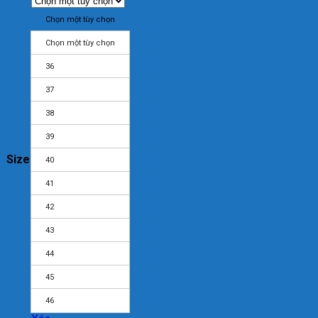
Chọn một tùy chọn
Chọn một tùy chọn
36
37
38
39
Size
40
41
42
43
44
45
46