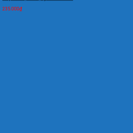
235.000
₫