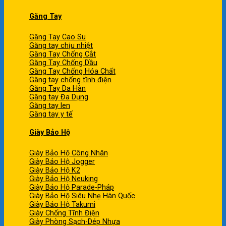
Găng Tay
Găng Tay Cao Su
Găng tay chịu nhiệt
Găng Tay Chống Cắt
Găng Tay Chống Dầu
Găng Tay Chống Hóa Chất
Găng tay chống tĩnh điện
Găng Tay Da Hàn
Găng tay Đa Dụng
Găng tay len
Găng tay y tế
Giày Bảo Hộ
Giày Bảo Hộ Công Nhân
Giày Bảo Hộ Jogger
Giày Bảo Hộ K2
Giày Bảo Hộ Neuking
Giày Bảo Hộ Parade-Pháp
Giày Bảo Hộ Siêu Nhẹ Hàn Quốc
Giày Bảo Hộ Takumi
Giày Chống Tĩnh Điện
Giày Phòng Sạch-Dép Nhựa