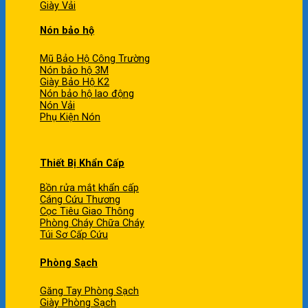
Giày Vải
Nón bảo hộ
Mũ Bảo Hộ Công Trường
Nón bảo hộ 3M
Giày Bảo Hộ K2
Nón bảo hộ lao động
Nón Vải
Phụ Kiện Nón
Thiết Bị Khẩn Cấp
Bồn rửa mắt khẩn cấp
Cáng Cứu Thương
Cọc Tiêu Giao Thông
Phòng Cháy Chữa Cháy
Túi Sơ Cấp Cứu
Phòng Sạch
Găng Tay Phòng Sạch
Giày Phòng Sạch