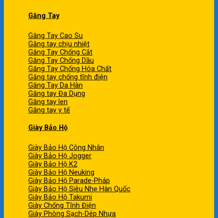
Găng Tay
Găng Tay Cao Su
Găng tay chịu nhiệt
Găng Tay Chống Cắt
Găng Tay Chống Dầu
Găng Tay Chống Hóa Chất
Găng tay chống tĩnh điện
Găng Tay Da Hàn
Găng tay Đa Dụng
Găng tay len
Găng tay y tế
Giày Bảo Hộ
Giày Bảo Hộ Công Nhân
Giày Bảo Hộ Jogger
Giày Bảo Hộ K2
Giày Bảo Hộ Neuking
Giày Bảo Hộ Parade-Pháp
Giày Bảo Hộ Siêu Nhẹ Hàn Quốc
Giày Bảo Hộ Takumi
Giày Chống Tĩnh Điện
Giày Phòng Sạch-Dép Nhựa