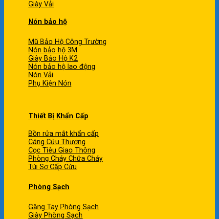
Giày Vải
Nón bảo hộ
Mũ Bảo Hộ Công Trường
Nón bảo hộ 3M
Giày Bảo Hộ K2
Nón bảo hộ lao động
Nón Vải
Phụ Kiện Nón
Thiết Bị Khẩn Cấp
Bồn rửa mắt khẩn cấp
Cáng Cứu Thương
Cọc Tiêu Giao Thông
Phòng Cháy Chữa Cháy
Túi Sơ Cấp Cứu
Phòng Sạch
Găng Tay Phòng Sạch
Giày Phòng Sạch