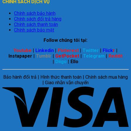
CHÍNH SÁCH DỊCH VỤ
Chính sách bảo hành
Chính sách đổi trả hàng
Chính sách thanh toán
Chính sách bảo mật
Follow chúng tôi tại:
Youtube
|
Linkedin
|
Pinterest
|
Twitter
|
Flick
r
|
Instapaper
|
Tumblr
|
GetPocket
|
Telegram
|
Reddit
|
Diigo
|
Ello
Bảo hành đổi trả | Hình thức thanh toán | Chính sách mua hàng
| Giao nhận vận chuyển