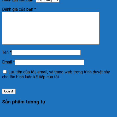
Đánh giá của bạn
*
Tên
*
Email
*
Lưu tên của tôi, email, và trang web trong trình duyệt này
cho lần bình luận kế tiếp của tôi.
Sản phẩm tương tự