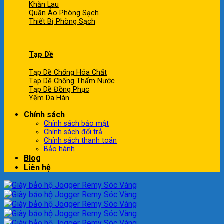
Khăn Lau
Quần Áo Phòng Sạch
Thiết Bị Phòng Sạch
Tạp Dề
Tạp Dề Chống Hóa Chất
Tạp Dề Chống Thấm Nước
Tạp Dề Đồng Phục
Yếm Da Hàn
Chính sách
Chính sách bảo mật
Chính sách đổi trả
Chính sách thanh toán
Bảo hành
Blog
Liên hệ