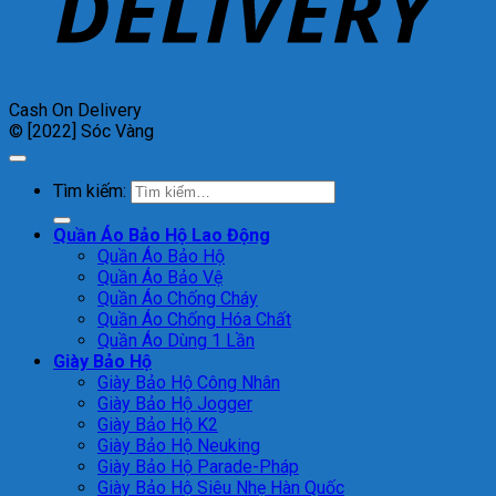
Cash On Delivery
© [2022] Sóc Vàng
Tìm kiếm:
Quần Áo Bảo Hộ Lao Động
Quần Áo Bảo Hộ
Quần Áo Bảo Vệ
Quần Áo Chống Cháy
Quần Áo Chống Hóa Chất
Quần Áo Dùng 1 Lần
Giày Bảo Hộ
Giày Bảo Hộ Công Nhân
Giày Bảo Hộ Jogger
Giày Bảo Hộ K2
Giày Bảo Hộ Neuking
Giày Bảo Hộ Parade-Pháp
Giày Bảo Hộ Siêu Nhẹ Hàn Quốc