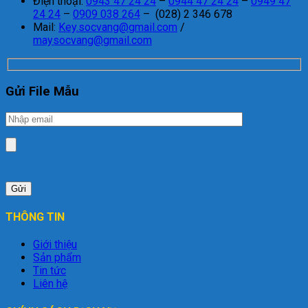
Điện thoại:
0943 47 24 24
–
0944 47 24 24
–
0949 47
24 24
–
0909 038 264
– (028) 2 346 678
Mail:
Key.socvang@gmail.com
/
maysocvang@gmail.com
Gửi File Mẫu
THÔNG TIN
Giới thiệu
Sản phẩm
Tin tức
Liên hệ