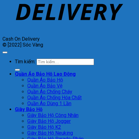
Cash On Delivery
© [2022] Sóc Vàng
Tìm kiếm:
Quần Áo Bảo Hộ Lao Động
Quần Áo Bảo Hộ
Quần Áo Bảo Vệ
Quần Áo Chống Cháy
Quần Áo Chống Hóa Chất
Quần Áo Dùng 1 Lần
Giày Bảo Hộ
Giày Bảo Hộ Công Nhân
Giày Bảo Hộ Jogger
Giày Bảo Hộ K2
Giày Bảo Hộ Neuking
Giày Bảo Hộ Parade-Pháp