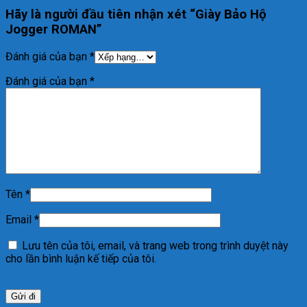
Hãy là người đầu tiên nhận xét “Giày Bảo Hộ
Jogger ROMAN”
Đánh giá của bạn
*
Đánh giá của bạn
*
Tên
*
Email
*
Lưu tên của tôi, email, và trang web trong trình duyệt này
cho lần bình luận kế tiếp của tôi.