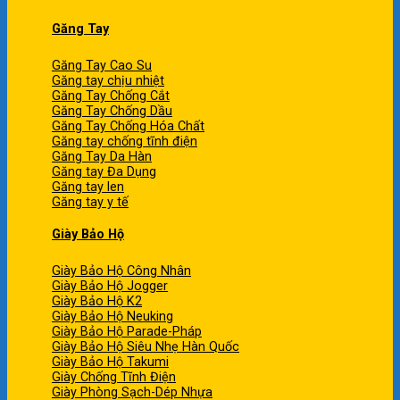
Găng Tay
Găng Tay Cao Su
Găng tay chịu nhiệt
Găng Tay Chống Cắt
Găng Tay Chống Dầu
Găng Tay Chống Hóa Chất
Găng tay chống tĩnh điện
Găng Tay Da Hàn
Găng tay Đa Dụng
Găng tay len
Găng tay y tế
Giày Bảo Hộ
Giày Bảo Hộ Công Nhân
Giày Bảo Hộ Jogger
Giày Bảo Hộ K2
Giày Bảo Hộ Neuking
Giày Bảo Hộ Parade-Pháp
Giày Bảo Hộ Siêu Nhẹ Hàn Quốc
Giày Bảo Hộ Takumi
Giày Chống Tĩnh Điện
Giày Phòng Sạch-Dép Nhựa