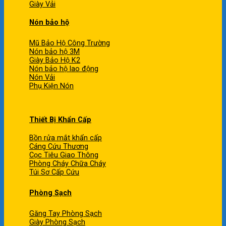
Giày Vải
Nón bảo hộ
Mũ Bảo Hộ Công Trường
Nón bảo hộ 3M
Giày Bảo Hộ K2
Nón bảo hộ lao động
Nón Vải
Phụ Kiện Nón
Thiết Bị Khẩn Cấp
Bồn rửa mắt khẩn cấp
Cáng Cứu Thương
Cọc Tiêu Giao Thông
Phòng Cháy Chữa Cháy
Túi Sơ Cấp Cứu
Phòng Sạch
Găng Tay Phòng Sạch
Giày Phòng Sạch