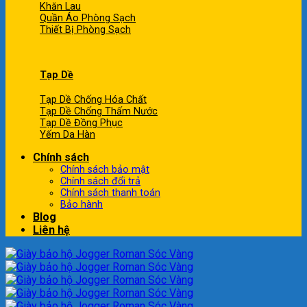
Khăn Lau
Quần Áo Phòng Sạch
Thiết Bị Phòng Sạch
Tạp Dề
Tạp Dề Chống Hóa Chất
Tạp Dề Chống Thấm Nước
Tạp Dề Đồng Phục
Yếm Da Hàn
Chính sách
Chính sách bảo mật
Chính sách đổi trả
Chính sách thanh toán
Bảo hành
Blog
Liên hệ