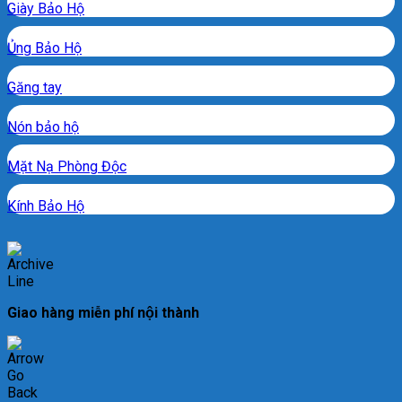
Giày Bảo Hộ
Ủng Bảo Hộ
Găng tay
Nón bảo hộ
Mặt Nạ Phòng Độc
Kính Bảo Hộ
Giao hàng miễn phí nội thành