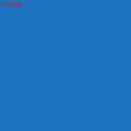
410.000
₫