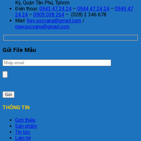
Kỳ, Quận Tân Phú, Tphcm
Điện thoại:
0943 47 24 24
–
0944 47 24 24
–
0949 47
24 24
–
0909 038 264
– (028) 2 346 678
Mail:
Key.socvang@gmail.com
/
maysocvang@gmail.com
Gửi File Mẫu
THÔNG TIN
Giới thiệu
Sản phẩm
Tin tức
Liên hệ