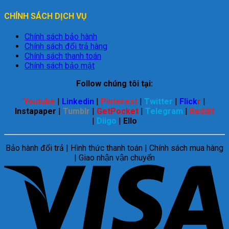
CHÍNH SÁCH DỊCH VỤ
Chính sách bảo hành
Chính sách đổi trả hàng
Chính sách thanh toán
Chính sách bảo mật
Follow chúng tôi tại:
Youtube
|
Linkedin
|
Pinterest
|
Twitter
|
Flick
r
|
Instapaper
|
Tumblr
|
GetPocket
|
Telegram
|
Reddit
|
Diigo
|
Ello
Bảo hành đổi trả | Hình thức thanh toán | Chính sách mua hàng
| Giao nhận vận chuyển