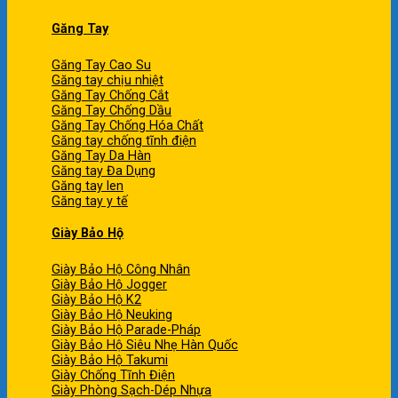
Găng Tay
Găng Tay Cao Su
Găng tay chịu nhiệt
Găng Tay Chống Cắt
Găng Tay Chống Dầu
Găng Tay Chống Hóa Chất
Găng tay chống tĩnh điện
Găng Tay Da Hàn
Găng tay Đa Dụng
Găng tay len
Găng tay y tế
Giày Bảo Hộ
Giày Bảo Hộ Công Nhân
Giày Bảo Hộ Jogger
Giày Bảo Hộ K2
Giày Bảo Hộ Neuking
Giày Bảo Hộ Parade-Pháp
Giày Bảo Hộ Siêu Nhẹ Hàn Quốc
Giày Bảo Hộ Takumi
Giày Chống Tĩnh Điện
Giày Phòng Sạch-Dép Nhựa