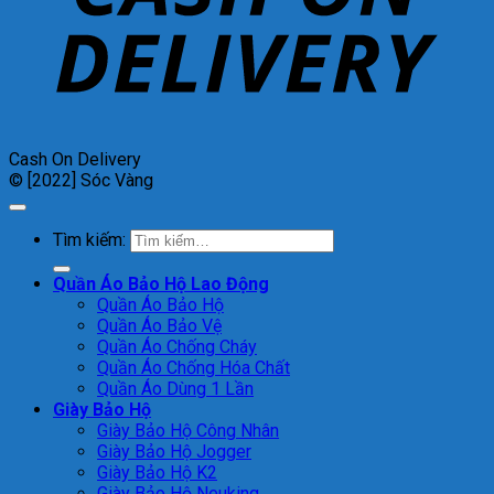
Cash On Delivery
© [2022] Sóc Vàng
Tìm kiếm:
Quần Áo Bảo Hộ Lao Động
Quần Áo Bảo Hộ
Quần Áo Bảo Vệ
Quần Áo Chống Cháy
Quần Áo Chống Hóa Chất
Quần Áo Dùng 1 Lần
Giày Bảo Hộ
Giày Bảo Hộ Công Nhân
Giày Bảo Hộ Jogger
Giày Bảo Hộ K2
Giày Bảo Hộ Neuking