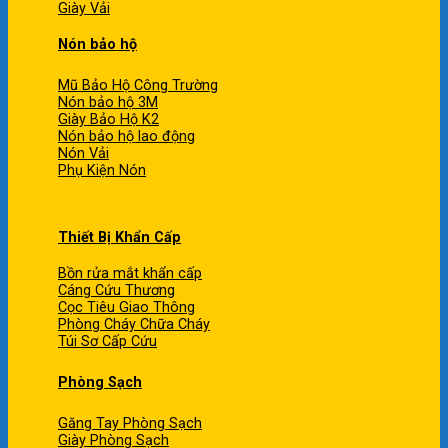
Giày Vải
Nón bảo hộ
Mũ Bảo Hộ Công Trường
Nón bảo hộ 3M
Giày Bảo Hộ K2
Nón bảo hộ lao động
Nón Vải
Phụ Kiện Nón
Thiết Bị Khẩn Cấp
Bồn rửa mắt khẩn cấp
Cáng Cứu Thương
Cọc Tiêu Giao Thông
Phòng Cháy Chữa Cháy
Túi Sơ Cấp Cứu
Phòng Sạch
Găng Tay Phòng Sạch
Giày Phòng Sạch