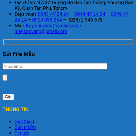
Địa chỉ vp: 87/32 Đường Bờ Bao Tân Thắng, Phường Sơn
Kỳ, Quận Tân Phú, Tphcm
Điện thoại:
0943 47 24 24
–
0944 47 24 24
–
0949 47
24 24
–
0909 038 264
– (028) 2 346 678
Mail:
Key.socvang@gmail.com
/
maysocvang@gmail.com
Gửi File Mẫu
THÔNG TIN
Giới thiệu
Sản phẩm
Tin tức