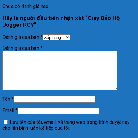
Chưa có đánh giá nào.
Hãy là người đầu tiên nhận xét “Giày Bảo Hộ
Jogger ROY”
Đánh giá của bạn
*
Đánh giá của bạn
*
Tên
*
Email
*
Lưu tên của tôi, email, và trang web trong trình duyệt này
cho lần bình luận kế tiếp của tôi.