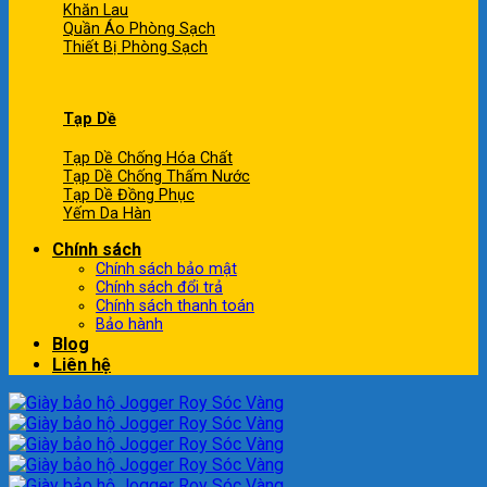
Khăn Lau
Quần Áo Phòng Sạch
Thiết Bị Phòng Sạch
Tạp Dề
Tạp Dề Chống Hóa Chất
Tạp Dề Chống Thấm Nước
Tạp Dề Đồng Phục
Yếm Da Hàn
Chính sách
Chính sách bảo mật
Chính sách đổi trả
Chính sách thanh toán
Bảo hành
Blog
Liên hệ