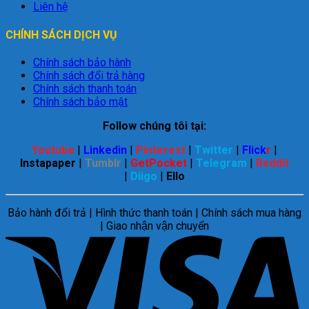
Liên hệ
CHÍNH SÁCH DỊCH VỤ
Chính sách bảo hành
Chính sách đổi trả hàng
Chính sách thanh toán
Chính sách bảo mật
Follow chúng tôi tại:
Youtube
|
Linkedin
|
Pinterest
|
Twitter
|
Flick
r
|
Instapaper
|
Tumblr
|
GetPocket
|
Telegram
|
Reddit
|
Diigo
|
Ello
Bảo hành đổi trả | Hình thức thanh toán | Chính sách mua hàng
| Giao nhận vận chuyển