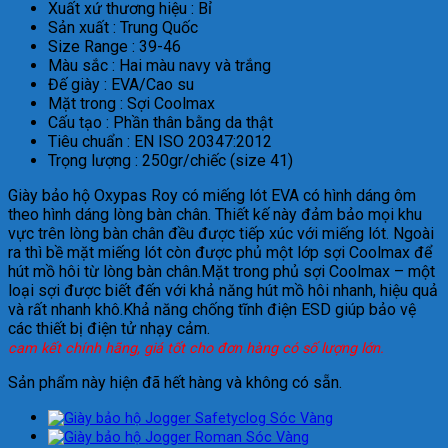
Xuất xứ thương hiệu : Bỉ
Sản xuất : Trung Quốc
Size Range : 39-46
Màu sắc : Hai màu navy và trắng
Đế giày : EVA/Cao su
Mặt trong : Sợi Coolmax
Cấu tạo : Phần thân bằng da thật
Tiêu chuẩn : EN ISO 20347:2012
Trọng lượng : 250gr/chiếc (size 41)
Giày bảo hộ Oxypas Roy có miếng lót EVA có hình dáng ôm
theo hình dáng lòng bàn chân. Thiết kế này đảm bảo mọi khu
vực trên lòng bàn chân đều được tiếp xúc với miếng lót. Ngoài
ra thì bề mặt miếng lót còn được phủ một lớp sợi Coolmax để
hút mồ hôi từ lòng bàn chân.Mặt trong phủ sợi Coolmax – một
loại sợi được biết đến với khả năng hút mồ hôi nhanh, hiệu quả
và rất nhanh khô.Khả năng chống tĩnh điện ESD giúp bảo vệ
các thiết bị điện tử nhạy cảm.
cam kết chính hãng, giá tốt cho đơn hàng có số lượng lớn.
Sản phẩm này hiện đã hết hàng và không có sẵn.