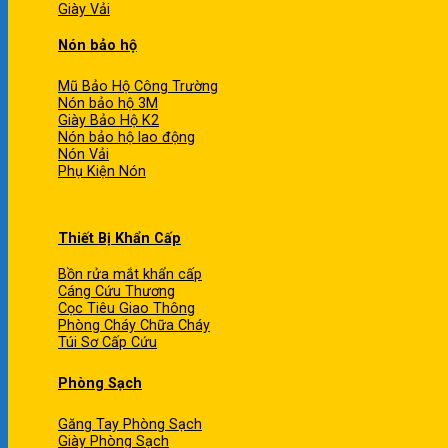
Giày Vải
Nón bảo hộ
Mũ Bảo Hộ Công Trường
Nón bảo hộ 3M
Giày Bảo Hộ K2
Nón bảo hộ lao động
Nón Vải
Phụ Kiện Nón
Thiết Bị Khẩn Cấp
Bồn rửa mắt khẩn cấp
Cáng Cứu Thương
Cọc Tiêu Giao Thông
Phòng Cháy Chữa Cháy
Túi Sơ Cấp Cứu
Phòng Sạch
Găng Tay Phòng Sạch
Giày Phòng Sạch