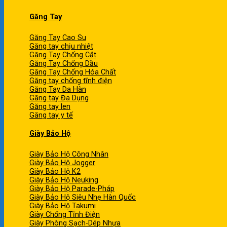
Găng Tay
Găng Tay Cao Su
Găng tay chịu nhiệt
Găng Tay Chống Cắt
Găng Tay Chống Dầu
Găng Tay Chống Hóa Chất
Găng tay chống tĩnh điện
Găng Tay Da Hàn
Găng tay Đa Dụng
Găng tay len
Găng tay y tế
Giày Bảo Hộ
Giày Bảo Hộ Công Nhân
Giày Bảo Hộ Jogger
Giày Bảo Hộ K2
Giày Bảo Hộ Neuking
Giày Bảo Hộ Parade-Pháp
Giày Bảo Hộ Siêu Nhẹ Hàn Quốc
Giày Bảo Hộ Takumi
Giày Chống Tĩnh Điện
Giày Phòng Sạch-Dép Nhựa