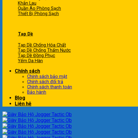
Khăn Lau
Quần Áo Phòng Sạch
Thiết Bị Phòng Sạch
Tạp Dề
Tạp Dề Chống Hóa Chất
Tạp Dề Chống Thấm Nước
Tạp Dề Đồng Phục
Yếm Da Hàn
Chính sách
Chính sách bảo mật
Chính sách đổi trả
Chính sách thanh toán
Bảo hành
Blog
Liên hệ