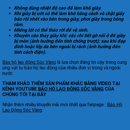
Không dùng nhiệt độ cao để làm khô giày.
Khi giày bị ướt có thể làm khô bằng cách vò chặt giấy
báo rồi nhét vào bên trong giày, phơi giày trong bóng
râm.
Miếng lót có thể tháo rời để vệ sinh.
Khuyến cáo thay giày khi: các chi tiết gờ nổi ở đế giày
bị mòn (ảnh hưởng đến tính chống trượt); sau khi đạp
đinh hoặc lớp da bên ngoài bị rách (ảnh hưởng đến
tính cách điện).
Bảo hộ lao động Sóc Vàng
là lựa chọn đáng tin cậy trong cung
ứng vật tư bảo hộ lao động của nhiều đơn vị trong và ngoài
nước .
THAM KHẢO THÊM SẢN PHẨM KHÁC BẰNG VIDEO TẠI
KÊNH YOUTUBE
BẢO HỘ LAO ĐỘNG SÓC VÀNG
CỦA
CHÚNG TÔI TẠI ĐÂY
Nhận thêm nhiều khuyến mãi mới nhất qua fanpage :
Bảo Hộ
Lao Động Sóc Vàng