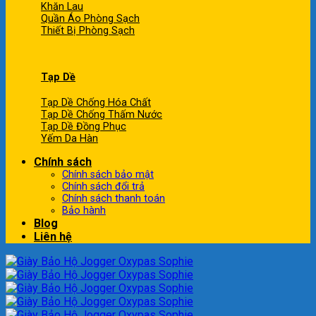
Khăn Lau
Quần Áo Phòng Sạch
Thiết Bị Phòng Sạch
Tạp Dề
Tạp Dề Chống Hóa Chất
Tạp Dề Chống Thấm Nước
Tạp Dề Đồng Phục
Yếm Da Hàn
Chính sách
Chính sách bảo mật
Chính sách đổi trả
Chính sách thanh toán
Bảo hành
Blog
Liên hệ