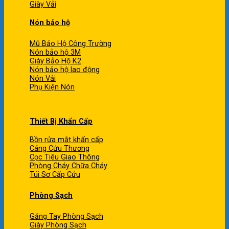
Giày Vải
Nón bảo hộ
Mũ Bảo Hộ Công Trường
Nón bảo hộ 3M
Giày Bảo Hộ K2
Nón bảo hộ lao động
Nón Vải
Phụ Kiện Nón
Thiết Bị Khẩn Cấp
Bồn rửa mắt khẩn cấp
Cáng Cứu Thương
Cọc Tiêu Giao Thông
Phòng Cháy Chữa Cháy
Túi Sơ Cấp Cứu
Phòng Sạch
Găng Tay Phòng Sạch
Giày Phòng Sạch