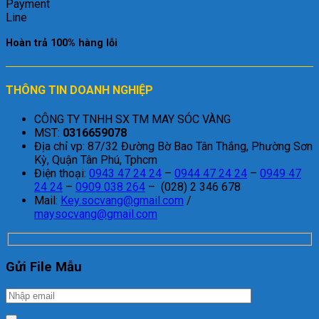
Hoàn trả 100% hàng lỗi
THÔNG TIN DOANH NGHIỆP
CÔNG TY TNHH SX TM MAY SÓC VÀNG
MST:
0316659078
Địa chỉ vp: 87/32 Đường Bờ Bao Tân Thắng, Phường Sơn
Kỳ, Quận Tân Phú, Tphcm
Điện thoại:
0943 47 24 24
–
0944 47 24 24
–
0949 47
24 24
–
0909 038 264
– (028) 2 346 678
Mail:
Key.socvang@gmail.com
/
maysocvang@gmail.com
Gửi File Mẫu