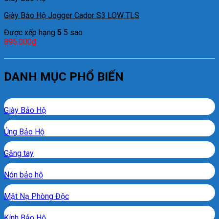
Giày Bảo Hộ Jogger Cador S3 LOW TLS
Được xếp hạng
5
5 sao
895.000
₫
DANH MỤC PHỔ BIẾN
Giày Bảo Hộ
Ủng Bảo Hộ
Găng tay
Nón bảo hộ
Mặt Nạ Phòng Độc
Kính Bảo Hộ