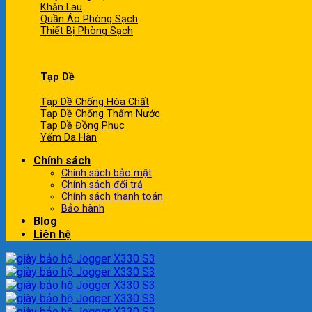
Khăn Lau
Quần Áo Phòng Sạch
Thiết Bị Phòng Sạch
Tạp Dề
Tạp Dề Chống Hóa Chất
Tạp Dề Chống Thấm Nước
Tạp Dề Đồng Phục
Yếm Da Hàn
Chính sách
Chính sách bảo mật
Chính sách đổi trả
Chính sách thanh toán
Bảo hành
Blog
Liên hệ