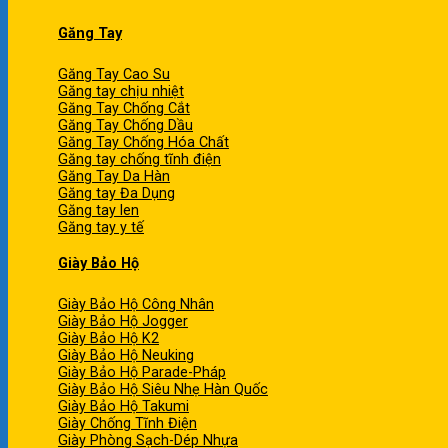
Găng Tay
Găng Tay Cao Su
Găng tay chịu nhiệt
Găng Tay Chống Cắt
Găng Tay Chống Dầu
Găng Tay Chống Hóa Chất
Găng tay chống tĩnh điện
Găng Tay Da Hàn
Găng tay Đa Dụng
Găng tay len
Găng tay y tế
Giày Bảo Hộ
Giày Bảo Hộ Công Nhân
Giày Bảo Hộ Jogger
Giày Bảo Hộ K2
Giày Bảo Hộ Neuking
Giày Bảo Hộ Parade-Pháp
Giày Bảo Hộ Siêu Nhẹ Hàn Quốc
Giày Bảo Hộ Takumi
Giày Chống Tĩnh Điện
Giày Phòng Sạch-Dép Nhựa