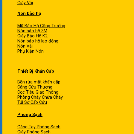
Giày Vải
Nón bảo hộ
Mũ Bảo Hộ Công Trường
Nón bảo hộ 3M
Giày Bảo Hộ K2
Nón bảo hộ lao động
Nón Vải
Phụ Kiện Nón
Thiết Bị Khẩn Cấp
Bồn rửa mắt khẩn cấp
Cáng Cứu Thương
Cọc Tiêu Giao Thông
Phòng Cháy Chữa Cháy
Túi Sơ Cấp Cứu
Phòng Sạch
Găng Tay Phòng Sạch
Giày Phòng Sạch