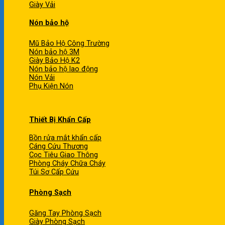
Giày Vải
Nón bảo hộ
Mũ Bảo Hộ Công Trường
Nón bảo hộ 3M
Giày Bảo Hộ K2
Nón bảo hộ lao động
Nón Vải
Phụ Kiện Nón
Thiết Bị Khẩn Cấp
Bồn rửa mắt khẩn cấp
Cáng Cứu Thương
Cọc Tiêu Giao Thông
Phòng Cháy Chữa Cháy
Túi Sơ Cấp Cứu
Phòng Sạch
Găng Tay Phòng Sạch
Giày Phòng Sạch