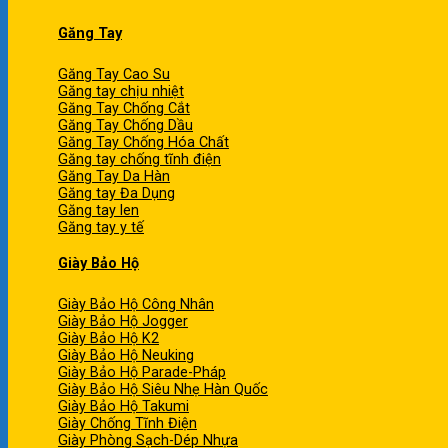
Găng Tay
Găng Tay Cao Su
Găng tay chịu nhiệt
Găng Tay Chống Cắt
Găng Tay Chống Dầu
Găng Tay Chống Hóa Chất
Găng tay chống tĩnh điện
Găng Tay Da Hàn
Găng tay Đa Dụng
Găng tay len
Găng tay y tế
Giày Bảo Hộ
Giày Bảo Hộ Công Nhân
Giày Bảo Hộ Jogger
Giày Bảo Hộ K2
Giày Bảo Hộ Neuking
Giày Bảo Hộ Parade-Pháp
Giày Bảo Hộ Siêu Nhẹ Hàn Quốc
Giày Bảo Hộ Takumi
Giày Chống Tĩnh Điện
Giày Phòng Sạch-Dép Nhựa