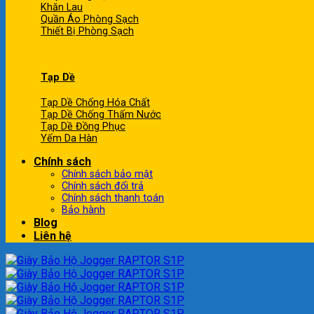
Khăn Lau
Quần Áo Phòng Sạch
Thiết Bị Phòng Sạch
Tạp Dề
Tạp Dề Chống Hóa Chất
Tạp Dề Chống Thấm Nước
Tạp Dề Đồng Phục
Yếm Da Hàn
Chính sách
Chính sách bảo mật
Chính sách đổi trả
Chính sách thanh toán
Bảo hành
Blog
Liên hệ