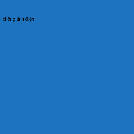
, chống t
ĩnh đi
ện