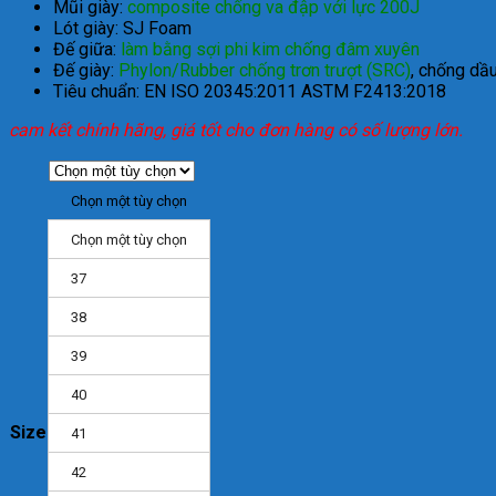
M
ũi gi
ày:
composite ch
ống va
đ
ập với
lực 200J
L
ót giày: SJ Foam
Đ
ế giữa:
l
àm b
ằng sợi phi kim chống
đ
âm xuyên
Đ
ế gi
ày:
Phylon/Rubber ch
ống tr
ơn
trư
ợt (SRC)
, chống dầu
Ti
êu chu
ẩn: EN ISO 20345:2011
ASTM F2413:2018
cam kết chính hãng, giá tốt cho đơn hàng có số lượng lớn.
Chọn một tùy chọn
Chọn một tùy chọn
37
38
39
40
Size
41
42