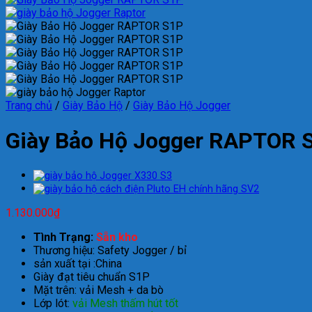
Trang chủ
/
Giày Bảo Hộ
/
Giày Bảo Hộ Jogger
Giày Bảo Hộ Jogger RAPTOR 
1.130.000
₫
Tình Trạng:
Sẵn kho
Thương hiệu: Safety Jogger / bỉ
sản xuất tại :China
Giày
đ
ạt ti
êu chu
ẩn S1P
Mặt tr
ên: v
ải Mesh + da b
ò
L
ớp l
ót:
v
ải Mesh thấm h
út t
ốt