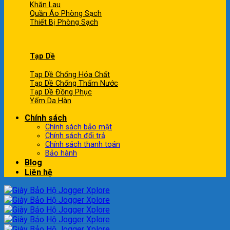
Khăn Lau
Quần Áo Phòng Sạch
Thiết Bị Phòng Sạch
Tạp Dề
Tạp Dề Chống Hóa Chất
Tạp Dề Chống Thấm Nước
Tạp Dề Đồng Phục
Yếm Da Hàn
Chính sách
Chính sách bảo mật
Chính sách đổi trả
Chính sách thanh toán
Bảo hành
Blog
Liên hệ