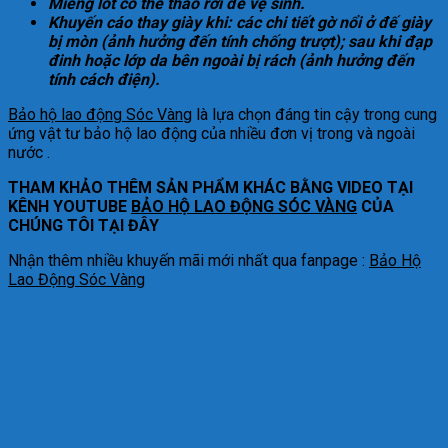
Miếng lót có thể tháo rời để vệ sinh.
Khuyến cáo thay giày khi: các chi tiết gờ nổi ở đế giày
bị mòn (ảnh hưởng đến tính chống trượt); sau khi đạp
đinh hoặc lớp da bên ngoài bị rách (ảnh hưởng đến
tính cách điện).
Bảo hộ lao động Sóc Vàng
là lựa chọn đáng tin cậy trong cung
ứng vật tư bảo hộ lao động của nhiều đơn vị trong và ngoài
nước .
THAM KHẢO THÊM SẢN PHẨM KHÁC BẰNG VIDEO TẠI
KÊNH YOUTUBE
BẢO HỘ LAO ĐỘNG SÓC VÀNG
CỦA
CHÚNG TÔI TẠI ĐÂY
Nhận thêm nhiều khuyến mãi mới nhất qua fanpage :
Bảo Hộ
Lao Động Sóc Vàng