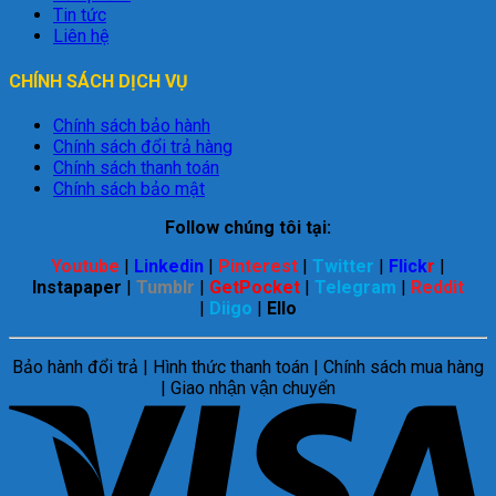
Tin tức
Liên hệ
CHÍNH SÁCH DỊCH VỤ
Chính sách bảo hành
Chính sách đổi trả hàng
Chính sách thanh toán
Chính sách bảo mật
Follow chúng tôi tại:
Youtube
|
Linkedin
|
Pinterest
|
Twitter
|
Flick
r
|
Instapaper
|
Tumblr
|
GetPocket
|
Telegram
|
Reddit
|
Diigo
|
Ello
Bảo hành đổi trả | Hình thức thanh toán | Chính sách mua hàng
| Giao nhận vận chuyển