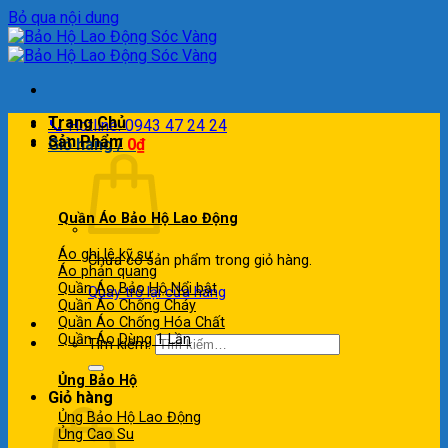
Bỏ qua nội dung
Trang Chủ
📞 Hotline: 0943 47 24 24
Sản Phẩm
Giỏ hàng /
0
₫
Quần Áo Bảo Hộ Lao Động
Áo ghi lê kỹ sư
Chưa có sản phẩm trong giỏ hàng.
Áo phản quang
Quần Áo Bảo Hộ
Quay trở lại cửa hàng
Quần Áo Chống Cháy
Quần Áo Chống Hóa Chất
Quần Áo Dùng 1 Lần
Tìm kiếm:
Ủng Bảo Hộ
Giỏ hàng
Ủng Bảo Hộ Lao Động
Ủng Cao Su