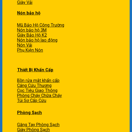
Giày Vải
Nón bảo hộ
Mũ Bảo Hộ Công Trường
Nón bảo hộ 3M
Giày Bảo Hộ K2
Nón bảo hộ lao động
Nón Vải
Phụ Kiện Nón
Thiết Bị Khẩn Cấp
Bồn rửa mắt khẩn cấp
Cáng Cứu Thương
Cọc Tiêu Giao Thông
Phòng Cháy Chữa Cháy
Túi Sơ Cấp Cứu
Phòng Sạch
Găng Tay Phòng Sạch
Giày Phòng Sạch