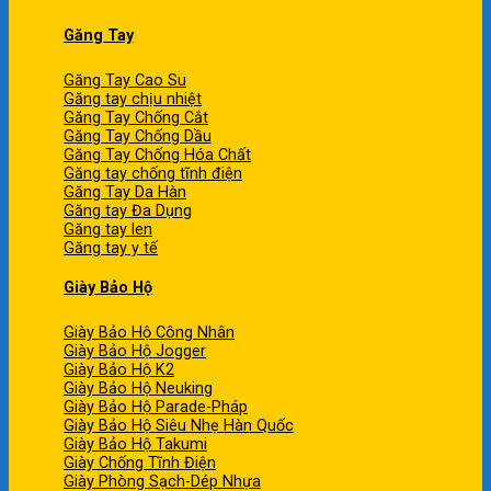
Găng Tay
Găng Tay Cao Su
Găng tay chịu nhiệt
Găng Tay Chống Cắt
Găng Tay Chống Dầu
Găng Tay Chống Hóa Chất
Găng tay chống tĩnh điện
Găng Tay Da Hàn
Găng tay Đa Dụng
Găng tay len
Găng tay y tế
Giày Bảo Hộ
Giày Bảo Hộ Công Nhân
Giày Bảo Hộ Jogger
Giày Bảo Hộ K2
Giày Bảo Hộ Neuking
Giày Bảo Hộ Parade-Pháp
Giày Bảo Hộ Siêu Nhẹ Hàn Quốc
Giày Bảo Hộ Takumi
Giày Chống Tĩnh Điện
Giày Phòng Sạch-Dép Nhựa