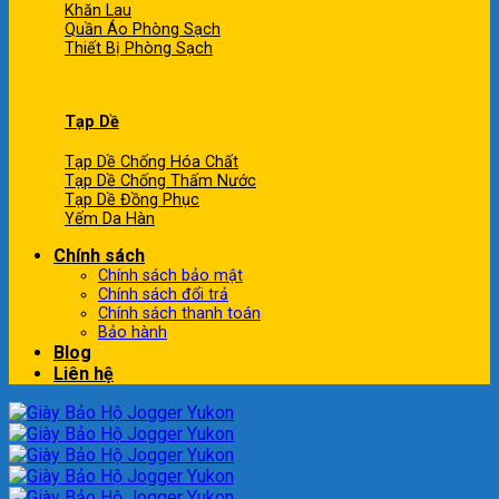
Khăn Lau
Quần Áo Phòng Sạch
Thiết Bị Phòng Sạch
Tạp Dề
Tạp Dề Chống Hóa Chất
Tạp Dề Chống Thấm Nước
Tạp Dề Đồng Phục
Yếm Da Hàn
Chính sách
Chính sách bảo mật
Chính sách đổi trả
Chính sách thanh toán
Bảo hành
Blog
Liên hệ