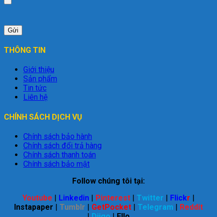
THÔNG TIN
Giới thiệu
Sản phẩm
Tin tức
Liên hệ
CHÍNH SÁCH DỊCH VỤ
Chính sách bảo hành
Chính sách đổi trả hàng
Chính sách thanh toán
Chính sách bảo mật
Follow chúng tôi tại:
Youtube
|
Linkedin
|
Pinterest
|
Twitter
|
Flick
r
|
Instapaper
|
Tumblr
|
GetPocket
|
Telegram
|
Reddit
|
Diigo
|
Ello