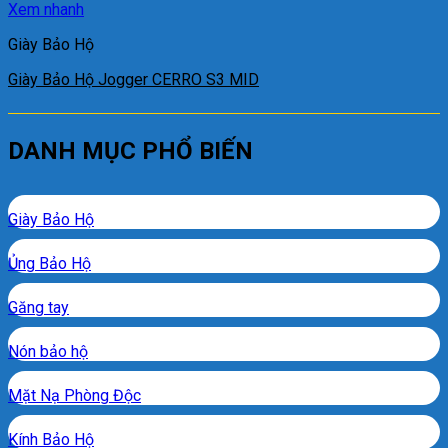
Xem nhanh
Giày Bảo Hộ
Giày Bảo Hộ Jogger CERRO S3 MID
DANH MỤC PHỔ BIẾN
Giày Bảo Hộ
Ủng Bảo Hộ
Găng tay
Nón bảo hộ
Mặt Nạ Phòng Độc
Kính Bảo Hộ