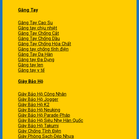
Găng Tay
Găng Tay Cao Su
Găng tay chịu nhiệt
Găng Tay Chống Cắt
Găng Tay Chống Dầu
Găng Tay Chống Hóa Chất
Găng tay chống tĩnh điện
Găng Tay Da Hàn
Găng tay Đa Dụng
Găng tay len
Găng tay y tế
Giày Bảo Hộ
Giày Bảo Hộ Công Nhân
Giày Bảo Hộ Jogger
Giày Bảo Hộ K2
Giày Bảo Hộ Neuking
Giày Bảo Hộ Parade-Pháp
Giày Bảo Hộ Siêu Nhẹ Hàn Quốc
Giày Bảo Hộ Takumi
Giày Chống Tĩnh Điện
Giày Phòng Sạch-Dép Nhựa