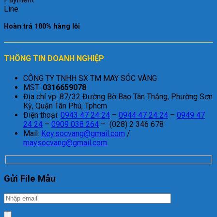
Hoàn trả 100% hàng lỗi
THÔNG TIN DOANH NGHIỆP
CÔNG TY TNHH SX TM MAY SÓC VÀNG
MST:
0316659078
Địa chỉ vp: 87/32 Đường Bờ Bao Tân Thắng, Phường Sơn
Kỳ, Quận Tân Phú, Tphcm
Điện thoại:
0943 47 24 24
–
0944 47 24 24
–
0949 47
24 24
–
0909 038 264
– (028) 2 346 678
Mail:
Key.socvang@gmail.com
/
maysocvang@gmail.com
Gửi File Mẫu