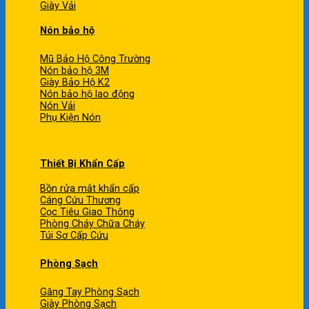
Giày Vải
Nón bảo hộ
Mũ Bảo Hộ Công Trường
Nón bảo hộ 3M
Giày Bảo Hộ K2
Nón bảo hộ lao động
Nón Vải
Phụ Kiện Nón
Thiết Bị Khẩn Cấp
Bồn rửa mắt khẩn cấp
Cáng Cứu Thương
Cọc Tiêu Giao Thông
Phòng Cháy Chữa Cháy
Túi Sơ Cấp Cứu
Phòng Sạch
Găng Tay Phòng Sạch
Giày Phòng Sạch