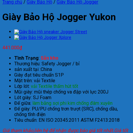
Trang chủ
/
Giày Bảo Hộ
/
Giày Bảo Hộ Jogger
Giày Bảo Hộ Jogger Yukon
441.000
₫
Tình Trạng
:
Sẵn kho
Thương hiệu: Safety Jogger / bỉ
sản xuất tại :China
Giày
đ
ạt ti
êu chu
ẩn S1P
Mặt tr
ên: v
ải Textile
Lớp l
ót:
v
ải Textile thấm h
út t
ốt
M
ũi gi
ày: m
ũi th
ép ch
ống va
đ
ập với lực
200J
L
ót giày: SJ Foam
Đ
ế giữa:
l
àm b
ằng sợi phi kim chống
đ
âm xuyên
Đ
ế gi
ày: PU/PU ch
ống tr
ơn trư
ợt (SRC),
chống dầu,
chống t
ĩnh đi
ện
Ti
êu chu
ẩn: EN ISO 20345:2011
ASTM F2413:2018
Giá tham khảo,liên hệ để nhận được báo giá tốt nhất.Giá tốt