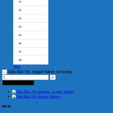
41
42
43
44
45
46
47
48
Xóa
Giày Bảo Hộ Jogger Yukon số lượng
Thêm vào giỏ hàng
Mô tả