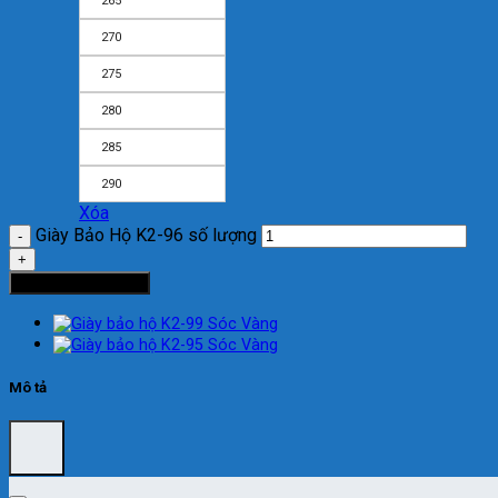
265
270
275
280
285
290
Xóa
Giày Bảo Hộ K2-96 số lượng
Thêm vào giỏ hàng
Mô tả