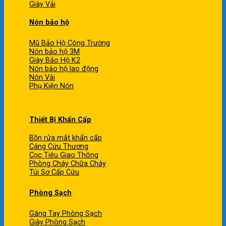
Giày Vải
Nón bảo hộ
Mũ Bảo Hộ Công Trường
Nón bảo hộ 3M
Giày Bảo Hộ K2
Nón bảo hộ lao động
Nón Vải
Phụ Kiện Nón
Thiết Bị Khẩn Cấp
Bồn rửa mắt khẩn cấp
Cáng Cứu Thương
Cọc Tiêu Giao Thông
Phòng Cháy Chữa Cháy
Túi Sơ Cấp Cứu
Phòng Sạch
Găng Tay Phòng Sạch
Giày Phòng Sạch