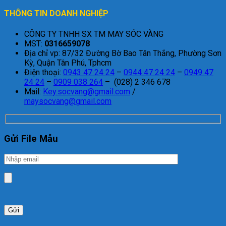
THÔNG TIN DOANH NGHIỆP
CÔNG TY TNHH SX TM MAY SÓC VÀNG
MST:
0316659078
Địa chỉ vp: 87/32 Đường Bờ Bao Tân Thắng, Phường Sơn
Kỳ, Quận Tân Phú, Tphcm
Điện thoại:
0943 47 24 24
–
0944 47 24 24
–
0949 47
24 24
–
0909 038 264
– (028) 2 346 678
Mail:
Key.socvang@gmail.com
/
maysocvang@gmail.com
Gửi File Mẫu