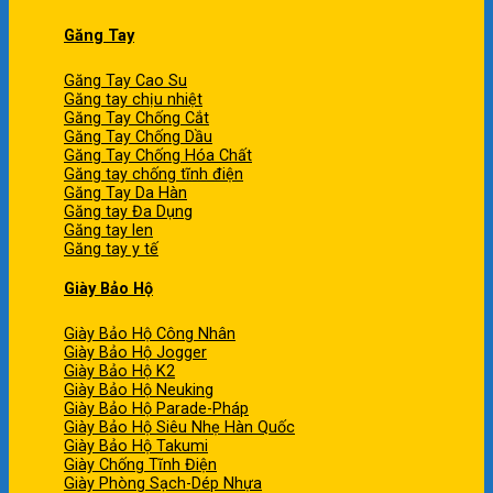
Găng Tay
Găng Tay Cao Su
Găng tay chịu nhiệt
Găng Tay Chống Cắt
Găng Tay Chống Dầu
Găng Tay Chống Hóa Chất
Găng tay chống tĩnh điện
Găng Tay Da Hàn
Găng tay Đa Dụng
Găng tay len
Găng tay y tế
Giày Bảo Hộ
Giày Bảo Hộ Công Nhân
Giày Bảo Hộ Jogger
Giày Bảo Hộ K2
Giày Bảo Hộ Neuking
Giày Bảo Hộ Parade-Pháp
Giày Bảo Hộ Siêu Nhẹ Hàn Quốc
Giày Bảo Hộ Takumi
Giày Chống Tĩnh Điện
Giày Phòng Sạch-Dép Nhựa