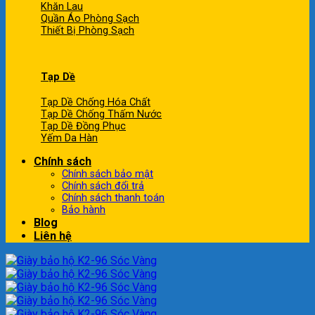
Khăn Lau
Quần Áo Phòng Sạch
Thiết Bị Phòng Sạch
Tạp Dề
Tạp Dề Chống Hóa Chất
Tạp Dề Chống Thấm Nước
Tạp Dề Đồng Phục
Yếm Da Hàn
Chính sách
Chính sách bảo mật
Chính sách đổi trả
Chính sách thanh toán
Bảo hành
Blog
Liên hệ