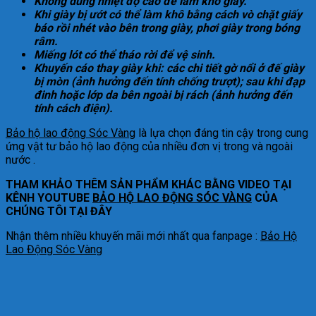
Không dùng nhiệt độ cao để làm khô giày.
Khi giày bị ướt có thể làm khô bằng cách vò chặt giấy
báo rồi nhét vào bên trong giày, phơi giày trong bóng
râm.
Miếng lót có thể tháo rời để vệ sinh.
Khuyến cáo thay giày khi: các chi tiết gờ nổi ở đế giày
bị mòn (ảnh hưởng đến tính chống trượt); sau khi đạp
đinh hoặc lớp da bên ngoài bị rách (ảnh hưởng đến
tính cách điện).
Bảo hộ lao động Sóc Vàng
là lựa chọn đáng tin cậy trong cung
ứng vật tư bảo hộ lao động của nhiều đơn vị trong và ngoài
nước .
THAM KHẢO THÊM SẢN PHẨM KHÁC BẰNG VIDEO TẠI
KÊNH YOUTUBE
BẢO HỘ LAO ĐỘNG SÓC VÀNG
CỦA
CHÚNG TÔI TẠI ĐÂY
Nhận thêm nhiều khuyến mãi mới nhất qua fanpage :
Bảo Hộ
Lao Động Sóc Vàng