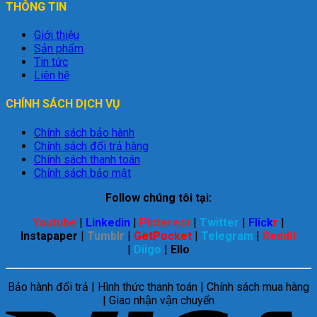
THÔNG TIN
Giới thiệu
Sản phẩm
Tin tức
Liên hệ
CHÍNH SÁCH DỊCH VỤ
Chính sách bảo hành
Chính sách đổi trả hàng
Chính sách thanh toán
Chính sách bảo mật
Follow chúng tôi tại:
Youtube
|
Linkedin
|
Pinterest
|
Twitter
|
Flick
r
|
Instapaper
|
Tumblr
|
GetPocket
|
Telegram
|
Reddit
|
Diigo
|
Ello
Bảo hành đổi trả | Hình thức thanh toán | Chính sách mua hàng
| Giao nhận vận chuyển