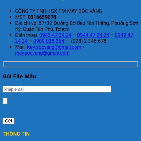
CÔNG TY TNHH SX TM MAY SÓC VÀNG
MST:
0316659078
Địa chỉ vp: 87/32 Đường Bờ Bao Tân Thắng, Phường Sơn
Kỳ, Quận Tân Phú, Tphcm
Điện thoại:
0943 47 24 24
–
0944 47 24 24
–
0949 47
24 24
–
0909 038 264
– (028) 2 346 678
Mail:
Key.socvang@gmail.com
/
maysocvang@gmail.com
Gửi File Mẫu
THÔNG TIN