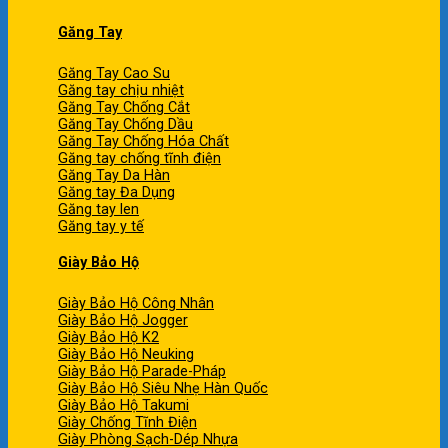
Găng Tay
Găng Tay Cao Su
Găng tay chịu nhiệt
Găng Tay Chống Cắt
Găng Tay Chống Dầu
Găng Tay Chống Hóa Chất
Găng tay chống tĩnh điện
Găng Tay Da Hàn
Găng tay Đa Dụng
Găng tay len
Găng tay y tế
Giày Bảo Hộ
Giày Bảo Hộ Công Nhân
Giày Bảo Hộ Jogger
Giày Bảo Hộ K2
Giày Bảo Hộ Neuking
Giày Bảo Hộ Parade-Pháp
Giày Bảo Hộ Siêu Nhẹ Hàn Quốc
Giày Bảo Hộ Takumi
Giày Chống Tĩnh Điện
Giày Phòng Sạch-Dép Nhựa