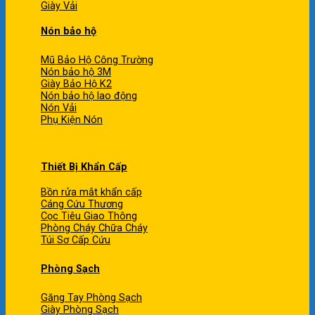
Giày Vải
Nón bảo hộ
Mũ Bảo Hộ Công Trường
Nón bảo hộ 3M
Giày Bảo Hộ K2
Nón bảo hộ lao động
Nón Vải
Phụ Kiện Nón
Thiết Bị Khẩn Cấp
Bồn rửa mắt khẩn cấp
Cáng Cứu Thương
Cọc Tiêu Giao Thông
Phòng Cháy Chữa Cháy
Túi Sơ Cấp Cứu
Phòng Sạch
Găng Tay Phòng Sạch
Giày Phòng Sạch