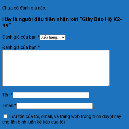
Chưa có đánh giá nào.
Hãy là người đầu tiên nhận xét “Giày Bảo Hộ K2-
99”
Đánh giá của bạn
*
Đánh giá của bạn
*
Tên
*
Email
*
Lưu tên của tôi, email, và trang web trong trình duyệt này
cho lần bình luận kế tiếp của tôi.