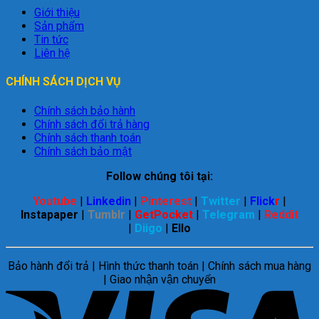
Giới thiệu
Sản phẩm
Tin tức
Liên hệ
CHÍNH SÁCH DỊCH VỤ
Chính sách bảo hành
Chính sách đổi trả hàng
Chính sách thanh toán
Chính sách bảo mật
Follow chúng tôi tại:
Youtube
|
Linkedin
|
Pinterest
|
Twitter
|
Flick
r
|
Instapaper
|
Tumblr
|
GetPocket
|
Telegram
|
Reddit
|
Diigo
|
Ello
Bảo hành đổi trả | Hình thức thanh toán | Chính sách mua hàng
| Giao nhận vận chuyển