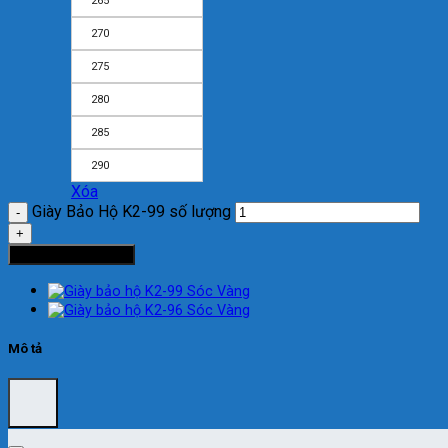
265
270
275
280
285
290
Xóa
Giày Bảo Hộ K2-99 số lượng
Thêm vào giỏ hàng
Mô tả