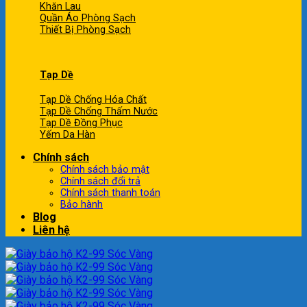
Khăn Lau
Quần Áo Phòng Sạch
Thiết Bị Phòng Sạch
Tạp Dề
Tạp Dề Chống Hóa Chất
Tạp Dề Chống Thấm Nước
Tạp Dề Đồng Phục
Yếm Da Hàn
Chính sách
Chính sách bảo mật
Chính sách đổi trả
Chính sách thanh toán
Bảo hành
Blog
Liên hệ