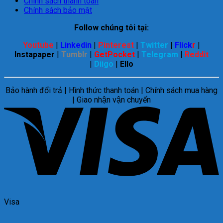
Chính sách thanh toán
Chính sách bảo mật
Follow chúng tôi tại:
Youtube
|
Linkedin
|
Pinterest
|
Twitter
|
Flick
r
|
Instapaper
|
Tumblr
|
GetPocket
|
Telegram
|
Reddit
|
Diigo
|
Ello
Bảo hành đổi trả | Hình thức thanh toán | Chính sách mua hàng
| Giao nhận vận chuyển
Visa