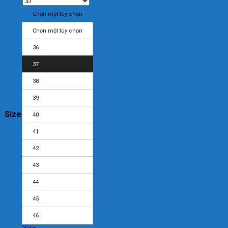
Chọn một tùy chọn
Chọn một tùy chọn
36
37
38
39
Size
40
41
42
43
44
45
46