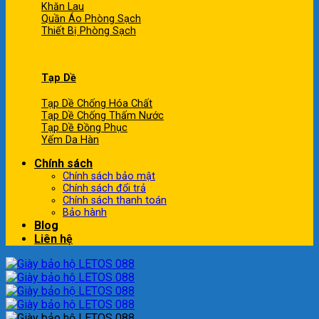
Khăn Lau
Quần Áo Phòng Sạch
Thiết Bị Phòng Sạch
Tạp Dề
Tạp Dề Chống Hóa Chất
Tạp Dề Chống Thấm Nước
Tạp Dề Đồng Phục
Yếm Da Hàn
Chính sách
Chính sách bảo mật
Chính sách đổi trả
Chính sách thanh toán
Bảo hành
Blog
Liên hệ