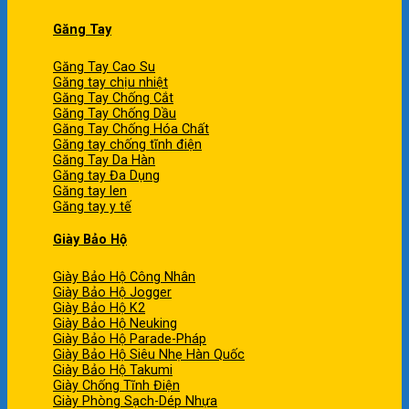
Găng Tay
Găng Tay Cao Su
Găng tay chịu nhiệt
Găng Tay Chống Cắt
Găng Tay Chống Dầu
Găng Tay Chống Hóa Chất
Găng tay chống tĩnh điện
Găng Tay Da Hàn
Găng tay Đa Dụng
Găng tay len
Găng tay y tế
Giày Bảo Hộ
Giày Bảo Hộ Công Nhân
Giày Bảo Hộ Jogger
Giày Bảo Hộ K2
Giày Bảo Hộ Neuking
Giày Bảo Hộ Parade-Pháp
Giày Bảo Hộ Siêu Nhẹ Hàn Quốc
Giày Bảo Hộ Takumi
Giày Chống Tĩnh Điện
Giày Phòng Sạch-Dép Nhựa