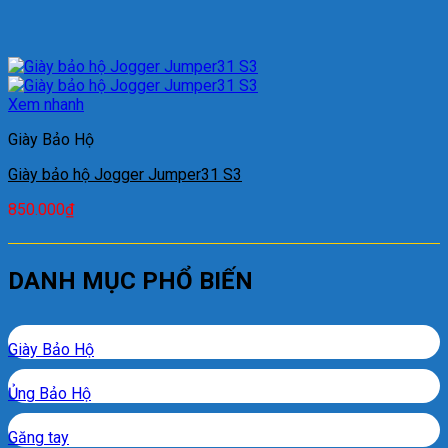
Xem nhanh
Giày Bảo Hộ
Giày bảo hộ Jogger Jumper31 S3
850.000
₫
DANH MỤC PHỔ BIẾN
Giày Bảo Hộ
Ủng Bảo Hộ
Găng tay