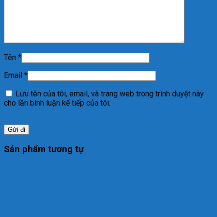
Tên
*
Email
*
Lưu tên của tôi, email, và trang web trong trình duyệt này
cho lần bình luận kế tiếp của tôi.
Sản phẩm tương tự