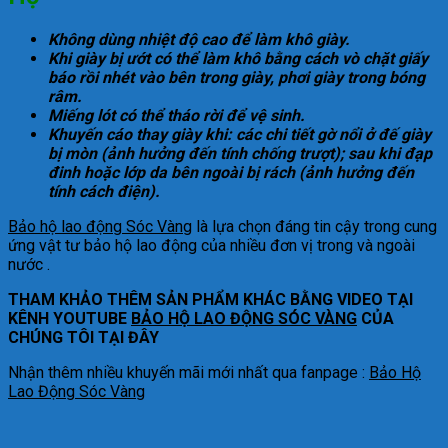
Không dùng nhiệt độ cao để làm khô giày.
Khi giày bị ướt có thể làm khô bằng cách vò chặt giấy
báo rồi nhét vào bên trong giày, phơi giày trong bóng
râm.
Miếng lót có thể tháo rời để vệ sinh.
Khuyến cáo thay giày khi: các chi tiết gờ nổi ở đế giày
bị mòn (ảnh hưởng đến tính chống trượt); sau khi đạp
đinh hoặc lớp da bên ngoài bị rách (ảnh hưởng đến
tính cách điện).
Bảo hộ lao động Sóc Vàng
là lựa chọn đáng tin cậy trong cung
ứng vật tư bảo hộ lao động của nhiều đơn vị trong và ngoài
nước .
THAM KHẢO THÊM SẢN PHẨM KHÁC BẰNG VIDEO TẠI
KÊNH YOUTUBE
BẢO HỘ LAO ĐỘNG SÓC VÀNG
CỦA
CHÚNG TÔI TẠI ĐÂY
Nhận thêm nhiều khuyến mãi mới nhất qua fanpage :
Bảo Hộ
Lao Động Sóc Vàng