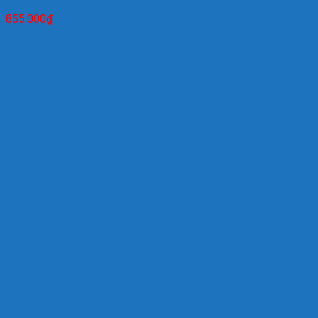
855.000
₫