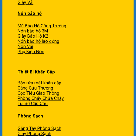
Giày Vải
Nón bảo hộ
Mũ Bảo Hộ Công Trường
Nón bảo hộ 3M
Giày Bảo Hộ K2
Nón bảo hộ lao động
Nón Vải
Phụ Kiện Nón
Thiết Bị Khẩn Cấp
Bồn rửa mắt khẩn cấp
Cáng Cứu Thương
Cọc Tiêu Giao Thông
Phòng Cháy Chữa Cháy
Túi Sơ Cấp Cứu
Phòng Sạch
Găng Tay Phòng Sạch
Giày Phòng Sạch