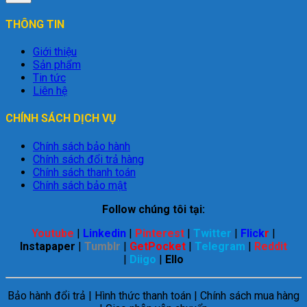
THÔNG TIN
Giới thiệu
Sản phẩm
Tin tức
Liên hệ
CHÍNH SÁCH DỊCH VỤ
Chính sách bảo hành
Chính sách đổi trả hàng
Chính sách thanh toán
Chính sách bảo mật
Follow chúng tôi tại:
Youtube
|
Linkedin
|
Pinterest
|
Twitter
|
Flick
r
|
Instapaper
|
Tumblr
|
GetPocket
|
Telegram
|
Reddit
|
Diigo
|
Ello
Bảo hành đổi trả | Hình thức thanh toán | Chính sách mua hàng