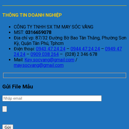
THÔNG TIN DOANH NGHIỆP
CÔNG TY TNHH SX TM MAY SÓC VÀNG
MST:
0316659078
Địa chỉ vp: 87/32 Đường Bờ Bao Tân Thắng, Phường Sơn
Kỳ, Quận Tân Phú, Tphcm
Điện thoại:
0943 47 24 24
–
0944 47 24 24
–
0949 47
24 24
–
0909 038 264
– (028) 2 346 678
Mail:
Key.socvang@gmail.com
/
maysocvang@gmail.com
Gửi File Mẫu