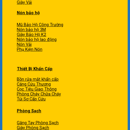
Giày Vải
Nón bảo hộ
Mũ Bảo Hộ Công Trường
Nón bảo hộ 3M
Giày Bảo Hộ K2
Nón bảo hộ lao động
Nón Vải
Phụ Kiện Nón
Thiết Bị Khẩn Cấp
Bồn rửa mắt khẩn cấp
Cáng Cứu Thương
Cọc Tiêu Giao Thông
Phòng Cháy Chữa Cháy
Túi Sơ Cấp Cứu
Phòng Sạch
Găng Tay Phòng Sạch
Giày Phòng Sạch