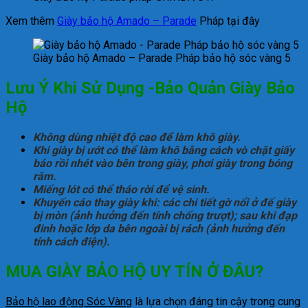
Xem thêm
Giày bảo hộ Amado – Parade
Pháp tại đây
Giày bảo hộ Amado – Parade Pháp bảo hộ sóc vàng 5
Lưu Ý Khi Sử Dụng -Bảo Quản Giày Bảo
Hộ
Không dùng nhiệt độ cao để làm khô giày.
Khi giày bị ướt có thể làm khô bằng cách vò chặt giấy
báo rồi nhét vào bên trong giày, phơi giày trong bóng
râm.
Miếng lót có thể tháo rời để vệ sinh.
Khuyến cáo thay giày khi: các chi tiết gờ nổi ở đế giày
bị mòn (ảnh hưởng đến tính chống trượt); sau khi đạp
đinh hoặc lớp da bên ngoài bị rách (ảnh hưởng đến
tính cách điện).
MUA GIÀY BẢO HỘ UY TÍN Ở ĐÂU?
Bảo hộ lao động Sóc Vàng
là lựa chọn đáng tin cậy trong cung