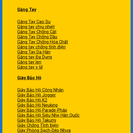
Găng Tay
Găng Tay Cao Su
Găng tay chịu nhiệt
Găng Tay Chống Cắt
Găng Tay Chống Dầu
Găng Tay Chống Hóa Chất
Găng tay chống tĩnh điện
Găng Tay Da Hàn
Găng tay Đa Dụng
Găng tay len
Găng tay y tế
Giày Bảo Hộ
Giày Bảo Hộ Công Nhân
Giày Bảo Hộ Jogger
Giày Bảo Hộ K2
Giày Bảo Hộ Neuking
Giày Bảo Hộ Parade-Pháp
Giày Bảo Hộ Siêu Nhẹ Hàn Quốc
Giày Bảo Hộ Takumi
Giày Chống Tĩnh Điện
Giày Phòng Sạch-Dép Nhựa