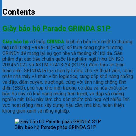
Contents
Giày bảo hộ Parade GRINDA S1P
Giày bảo hộ
cổ thấp
GRINDA
là phiên bản mới nhất từ thương
hiệu nổi tiếng PARADE (Pháp), kế thừa công nghệ từ dòng
GRINDY để mang lại sự gọn nhẹ và thoáng khí tối đa. Sản
phẩm đạt các tiêu chuẩn quốc tế nghiêm ngặt như EN ISO
20345:2022 và ASTM F2413-24 (S1PS), đảm bảo an toàn
toàn diện. GRINDA là lựa chọn lý tưởng cho kỹ thuật viên, công
nhân nhà máy và nhân viên logistics, cung cấp khả năng chống
va đập, đâm xuyên, trượt ngã, cùng với tính năng chống tĩnh
điện (ESD), phù hợp cho môi trường có dầu và hóa chất.giày
bảo hộ này có khả năng chống trơn trượt, va đập và chống
nghiền nát. Điều này làm cho sản phẩm phù hợp với nhiều lĩnh
vực hoạt động như: xây dựng, hậu cần, nhà kho, hoàn thiện,
không gian xanh và nông nghiệp.
Giày bảo hộ Parade pháp GRINDA S1P