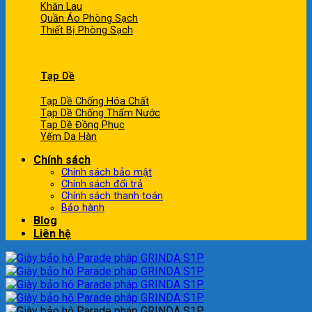
Khăn Lau
Quần Áo Phòng Sạch
Thiết Bị Phòng Sạch
Tạp Dề
Tạp Dề Chống Hóa Chất
Tạp Dề Chống Thấm Nước
Tạp Dề Đồng Phục
Yếm Da Hàn
Chính sách
Chính sách bảo mật
Chính sách đổi trả
Chính sách thanh toán
Bảo hành
Blog
Liên hệ