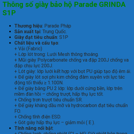
Thông số giày bảo hộ Parade GRINDA
S1P
Thương hiệu
: Parade Pháp
Sản xuất tại
: Trung Quốc.
Giày đạt tiêu chuẩn
: S1P
Chất liệu và cấu tạo
:
+ Vải (Fabric)
+ Lớp lót trong: Lưới Mesh thông thoáng.
+ Mũi giày Polycarbonate chống va đập 200J chống va
đập chịu lực 200J.
+ Lót giày: lớp lưới kết hợp với bọt PU giúp tạo độ êm ái.
+ Đế giày lót sợi phi kim chống đâm xuyên với lực tác
động tối thiểu ≥ 1.100N.
+ Đế giày bằng PU 2 lớp: lớp dưới cứng bền, lớp trên
mềm đàn hồi – chống trượt, hấp thụ lực tốt.
+ Chống trơn trượt tiêu chuẩn SR.
+ Đế giày kháng dầu mỡ và hydrocarbon đạt tiêu chuẩn
FO.
+ Chống tĩnh điện ESD.
+ Gót giày hấp thụ lực – giảm mỏi ( E ).
Tính năng nổi bật
:
+ Chống lạnh, chống nhiệt (CI – HI): Giữ nhiệt bên trong