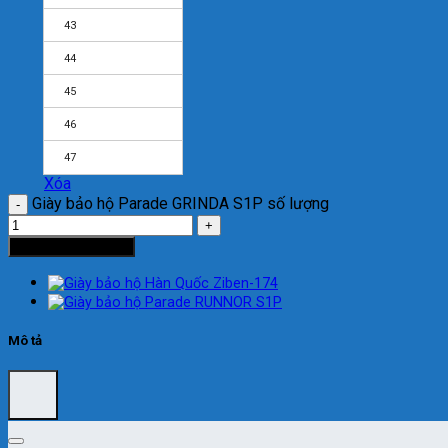
43
44
45
46
47
Xóa
Giày bảo hộ Parade GRINDA S1P số lượng
Thêm vào giỏ hàng
Mô tả