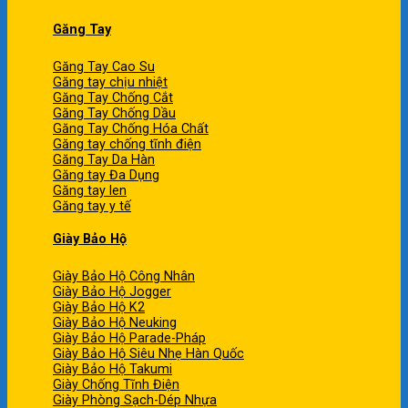
Găng Tay
Găng Tay Cao Su
Găng tay chịu nhiệt
Găng Tay Chống Cắt
Găng Tay Chống Dầu
Găng Tay Chống Hóa Chất
Găng tay chống tĩnh điện
Găng Tay Da Hàn
Găng tay Đa Dụng
Găng tay len
Găng tay y tế
Giày Bảo Hộ
Giày Bảo Hộ Công Nhân
Giày Bảo Hộ Jogger
Giày Bảo Hộ K2
Giày Bảo Hộ Neuking
Giày Bảo Hộ Parade-Pháp
Giày Bảo Hộ Siêu Nhẹ Hàn Quốc
Giày Bảo Hộ Takumi
Giày Chống Tĩnh Điện
Giày Phòng Sạch-Dép Nhựa