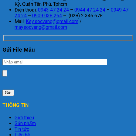
Kỳ, Quận Tân Phú, Tphcm
Điện thoại:
0943 47 24 24
–
0944 47 24 24
–
0949 47
24 24
–
0909 038 264
– (028) 2 346 678
Mail:
Key.socvang@gmail.com
/
maysocvang@gmail.com
Gửi File Mẫu
THÔNG TIN
Giới thiệu
Sản phẩm
Tin tức
Liên hệ