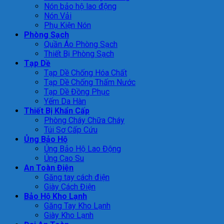
Nón bảo hộ lao động
Nón Vải
Phụ Kiện Nón
Phòng Sạch
Quần Áo Phòng Sạch
Thiết Bị Phòng Sạch
Tạp Dề
Tạp Dề Chống Hóa Chất
Tạp Dề Chống Thấm Nước
Tạp Dề Đồng Phục
Yếm Da Hàn
Thiết Bị Khẩn Cấp
Phòng Cháy Chữa Cháy
Túi Sơ Cấp Cứu
Ủng Bảo Hộ
Ủng Bảo Hộ Lao Động
Ủng Cao Su
An Toàn Điện
Găng tay cách điện
Giày Cách Điện
Bảo Hộ Kho Lạnh
Găng Tay Kho Lạnh
Giày Kho Lạnh