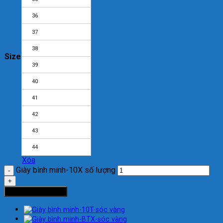
36
37
38
Size
39
40
41
42
43
44
Xóa
Giày bình minh-10X số lượng
Thêm vào giỏ hàng