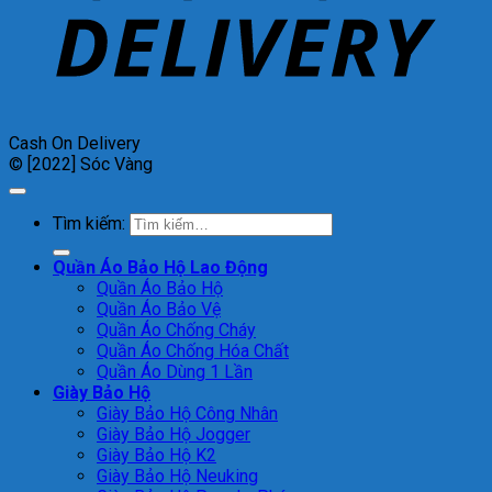
Cash On Delivery
© [2022] Sóc Vàng
Tìm kiếm:
Quần Áo Bảo Hộ Lao Động
Quần Áo Bảo Hộ
Quần Áo Bảo Vệ
Quần Áo Chống Cháy
Quần Áo Chống Hóa Chất
Quần Áo Dùng 1 Lần
Giày Bảo Hộ
Giày Bảo Hộ Công Nhân
Giày Bảo Hộ Jogger
Giày Bảo Hộ K2
Giày Bảo Hộ Neuking