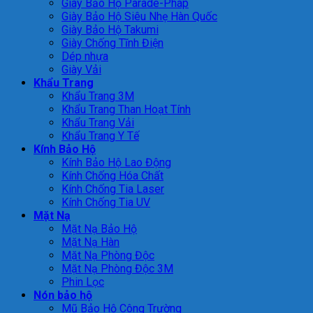
Giày Bảo Hộ Parade-Pháp
Giày Bảo Hộ Siêu Nhẹ Hàn Quốc
Giày Bảo Hộ Takumi
Giày Chống Tĩnh Điện
Dép nhựa
Giày Vải
Khẩu Trang
Khẩu Trang 3M
Khẩu Trang Than Hoạt Tính
Khẩu Trang Vải
Khẩu Trang Y Tế
Kính Bảo Hộ
Kính Bảo Hộ Lao Động
Kính Chống Hóa Chất
Kính Chống Tia Laser
Kính Chống Tia UV
Mặt Nạ
Mặt Nạ Bảo Hộ
Mặt Nạ Hàn
Mặt Nạ Phòng Độc
Mặt Nạ Phòng Độc 3M
Phin Lọc
Nón bảo hộ
Mũ Bảo Hộ Công Trường