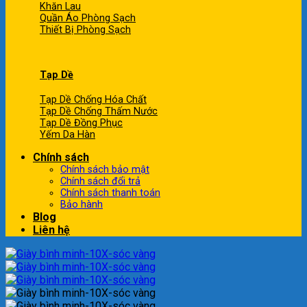
Khăn Lau
Quần Áo Phòng Sạch
Thiết Bị Phòng Sạch
Tạp Dề
Tạp Dề Chống Hóa Chất
Tạp Dề Chống Thấm Nước
Tạp Dề Đồng Phục
Yếm Da Hàn
Chính sách
Chính sách bảo mật
Chính sách đổi trả
Chính sách thanh toán
Bảo hành
Blog
Liên hệ