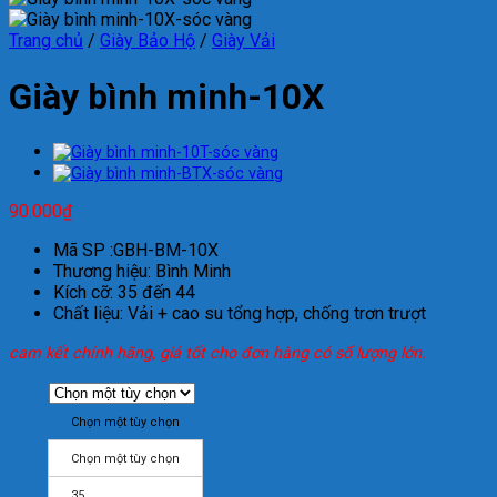
Trang chủ
/
Giày Bảo Hộ
/
Giày Vải
Giày bình minh-10X
90.000
₫
Mã SP :GBH-BM-10X
Thương hiệu: Bình Minh
Kích cỡ: 35 đến 44
Chất liệu: Vải + cao su tổng hợp, chống trơn trượt
cam kết chính hãng, giá tốt cho đơn hàng có số lượng lớn.
Chọn một tùy chọn
Chọn một tùy chọn
35