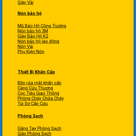
Giày Vải
Nón bảo hộ
Mũ Bảo Hộ Công Trường
Nón bảo hộ 3M
Giày Bảo Hộ K2
Nón bảo hộ lao động
Nón Vải
Phụ Kiện Nón
Thiết Bị Khẩn Cấp
Bồn rửa mắt khẩn cấp
Cáng Cứu Thương
Cọc Tiêu Giao Thông
Phòng Cháy Chữa Cháy
Túi Sơ Cấp Cứu
Phòng Sạch
Găng Tay Phòng Sạch
Giày Phòng Sạch