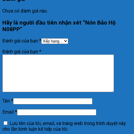
Chưa có đánh giá nào.
Hãy là người đầu tiên nhận xét “Nón Bảo Hộ
N08PP”
Đánh giá của bạn
*
Đánh giá của bạn
*
Tên
*
Email
*
Lưu tên của tôi, email, và trang web trong trình duyệt này
cho lần bình luận kế tiếp của tôi.