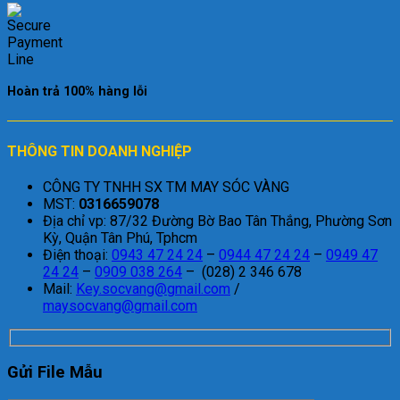
Hoàn trả 100% hàng lỗi
THÔNG TIN DOANH NGHIỆP
CÔNG TY TNHH SX TM MAY SÓC VÀNG
MST:
0316659078
Địa chỉ vp: 87/32 Đường Bờ Bao Tân Thắng, Phường Sơn
Kỳ, Quận Tân Phú, Tphcm
Điện thoại:
0943 47 24 24
–
0944 47 24 24
–
0949 47
24 24
–
0909 038 264
– (028) 2 346 678
Mail:
Key.socvang@gmail.com
/
maysocvang@gmail.com
Gửi File Mẫu