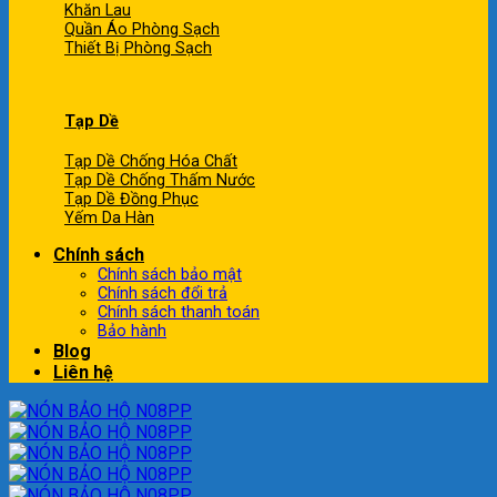
Khăn Lau
Quần Áo Phòng Sạch
Thiết Bị Phòng Sạch
Tạp Dề
Tạp Dề Chống Hóa Chất
Tạp Dề Chống Thấm Nước
Tạp Dề Đồng Phục
Yếm Da Hàn
Chính sách
Chính sách bảo mật
Chính sách đổi trả
Chính sách thanh toán
Bảo hành
Blog
Liên hệ