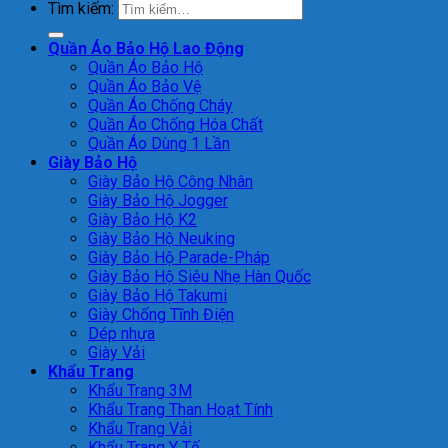
Tìm kiếm:
Quần Áo Bảo Hộ Lao Động
Quần Áo Bảo Hộ
Quần Áo Bảo Vệ
Quần Áo Chống Cháy
Quần Áo Chống Hóa Chất
Quần Áo Dùng 1 Lần
Giày Bảo Hộ
Giày Bảo Hộ Công Nhân
Giày Bảo Hộ Jogger
Giày Bảo Hộ K2
Giày Bảo Hộ Neuking
Giày Bảo Hộ Parade-Pháp
Giày Bảo Hộ Siêu Nhẹ Hàn Quốc
Giày Bảo Hộ Takumi
Giày Chống Tĩnh Điện
Dép nhựa
Giày Vải
Khẩu Trang
Khẩu Trang 3M
Khẩu Trang Than Hoạt Tính
Khẩu Trang Vải
Khẩu Trang Y Tế