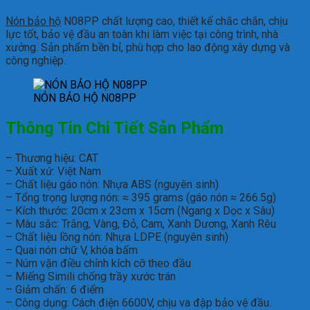
Nón bảo hộ
N08PP chất lượng cao, thiết kế chắc chắn, chịu
lực tốt, bảo vệ đầu an toàn khi làm việc tại công trình, nhà
xưởng. Sản phẩm bền bỉ, phù hợp cho lao động xây dựng và
công nghiệp.
NÓN BẢO HỘ N08PP
Thông Tin Chi Tiết Sản Phẩm
– Thương hiệu: CAT
– Xuất xứ: Việt Nam
– Chất liệu gáo nón: Nhựa ABS (nguyên sinh)
– Tổng trọng lượng nón: ≈ 395 grams (gáo nón ≈ 266.5g)
– Kích thước: 20cm x 23cm x 15cm (Ngang x Dọc x Sâu)
– Màu sắc: Trắng, Vàng, Đỏ, Cam, Xanh Dương, Xanh Rêu
– Chất liệu lồng nón: Nhựa LDPE (nguyên sinh)
– Quai nón chữ V, khóa bấm
– Núm vặn điều chỉnh kích cỡ theo đầu
– Miếng Simili chống trầy xước trán
– Giảm chấn: 6 điểm
– Công dụng: Cách điện 6600V, chịu va đập bảo vệ đầu.