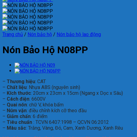
Trang chủ
/
Nón bảo hộ
/
Nón bảo hộ lao động
Nón Bảo Hộ N08PP
–
Thương hiệu
: CAT
–
Chất liệu
: Nhựa ABS (nguyên sinh)
–
Kích thước
: 20cm x 23cm x 15cm (Ngang x Dọc x Sâu)
–
Cách điện
: 6600V
–
Quai nón
: chữ V, khóa bấm
–
Núm vặn
: điều chỉnh kích cỡ theo đầu
–
Giảm chấn
: 6 điểm
–
Tiêu chuẩn
: TCVN 6407:1998 – QCVN 06:2012
–
Màu sắc
: Trắng, Vàng, Đỏ, Cam, Xanh Dương, Xanh Rêu