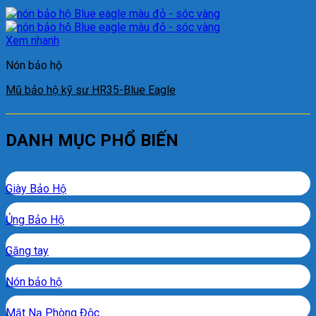
Xem nhanh
Nón bảo hộ
Mũ bảo hộ kỹ sư HR35-Blue Eagle
DANH MỤC PHỔ BIẾN
Giày Bảo Hộ
Ủng Bảo Hộ
Găng tay
Nón bảo hộ
Mặt Nạ Phòng Độc