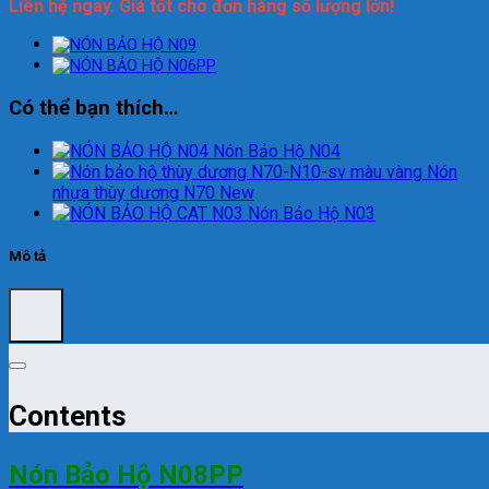
Liên hệ ngay. Giá tốt cho đơn hàng số lượng lớn!
Có thể bạn thích…
Nón Bảo Hộ N04
Nón
nhựa thùy dương N70 New
Nón Bảo Hộ N03
Mô tả
Contents
Nón Bảo Hộ N08PP