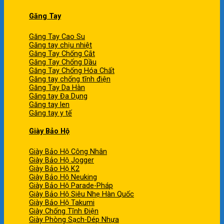
Găng Tay
Găng Tay Cao Su
Găng tay chịu nhiệt
Găng Tay Chống Cắt
Găng Tay Chống Dầu
Găng Tay Chống Hóa Chất
Găng tay chống tĩnh điện
Găng Tay Da Hàn
Găng tay Đa Dụng
Găng tay len
Găng tay y tế
Giày Bảo Hộ
Giày Bảo Hộ Công Nhân
Giày Bảo Hộ Jogger
Giày Bảo Hộ K2
Giày Bảo Hộ Neuking
Giày Bảo Hộ Parade-Pháp
Giày Bảo Hộ Siêu Nhẹ Hàn Quốc
Giày Bảo Hộ Takumi
Giày Chống Tĩnh Điện
Giày Phòng Sạch-Dép Nhựa