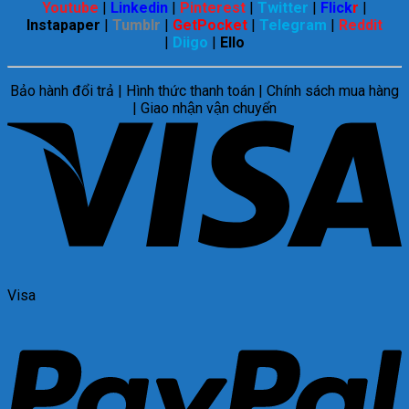
Youtube
|
Linkedin
|
Pinterest
|
Twitter
|
Flick
r
|
Instapaper
|
Tumblr
|
GetPocket
|
Telegram
|
Reddit
|
Diigo
|
Ello
Bảo hành đổi trả | Hình thức thanh toán | Chính sách mua hàng
| Giao nhận vận chuyển
Visa