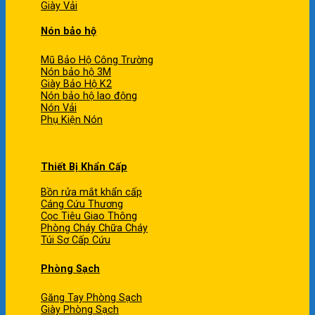
Giày Vải
Nón bảo hộ
Mũ Bảo Hộ Công Trường
Nón bảo hộ 3M
Giày Bảo Hộ K2
Nón bảo hộ lao động
Nón Vải
Phụ Kiện Nón
Thiết Bị Khẩn Cấp
Bồn rửa mắt khẩn cấp
Cáng Cứu Thương
Cọc Tiêu Giao Thông
Phòng Cháy Chữa Cháy
Túi Sơ Cấp Cứu
Phòng Sạch
Găng Tay Phòng Sạch
Giày Phòng Sạch