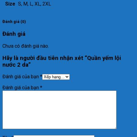
Size
S, M, L, XL, 2XL
Đánh giá (0)
Đánh giá
Chưa có đánh giá nào.
Hãy là người đầu tiên nhận xét “Quần yếm lội
nước 2 da”
Đánh giá của bạn
*
Đánh giá của bạn
*