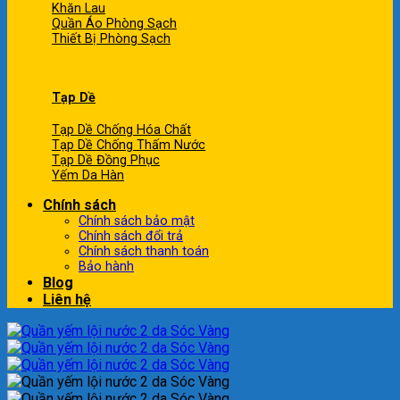
Khăn Lau
Quần Áo Phòng Sạch
Thiết Bị Phòng Sạch
Tạp Dề
Tạp Dề Chống Hóa Chất
Tạp Dề Chống Thấm Nước
Tạp Dề Đồng Phục
Yếm Da Hàn
Chính sách
Chính sách bảo mật
Chính sách đổi trả
Chính sách thanh toán
Bảo hành
Blog
Liên hệ