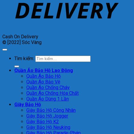
Cash On Delivery
© [2022] Sóc Vàng
Tìm kiếm:
Quần Áo Bảo Hộ Lao Động
Quần Áo Bảo Hộ
Quần Áo Bảo Vệ
Quần Áo Chống Cháy
Quần Áo Chống Hóa Chất
Quần Áo Dùng 1 Lần
Giày Bảo Hộ
Giày Bảo Hộ Công Nhân
Giày Bảo Hộ Jogger
Giày Bảo Hộ K2
Giày Bảo Hộ Neuking
Giày Bảo Hộ Parade-Pháp