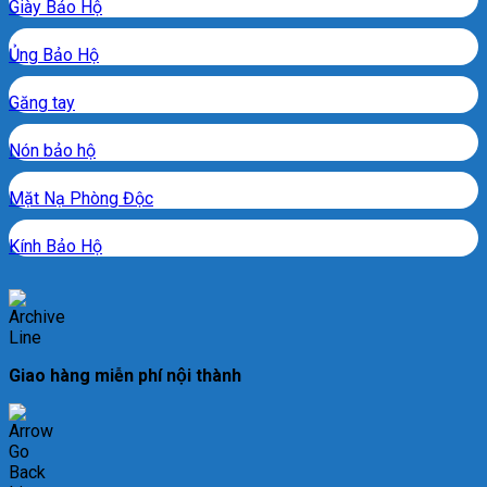
Giày Bảo Hộ
Ủng Bảo Hộ
Găng tay
Nón bảo hộ
Mặt Nạ Phòng Độc
Kính Bảo Hộ
Giao hàng miễn phí nội thành