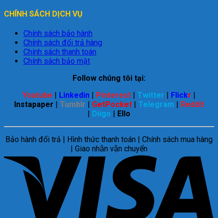
CHÍNH SÁCH DỊCH VỤ
Chính sách bảo hành
Chính sách đổi trả hàng
Chính sách thanh toán
Chính sách bảo mật
Follow chúng tôi tại:
Youtube
|
Linkedin
|
Pinterest
|
Twitter
|
Flick
r
|
Instapaper
|
Tumblr
|
GetPocket
|
Telegram
|
Reddit
|
Diigo
|
Ello
Bảo hành đổi trả | Hình thức thanh toán | Chính sách mua hàng
| Giao nhận vận chuyển