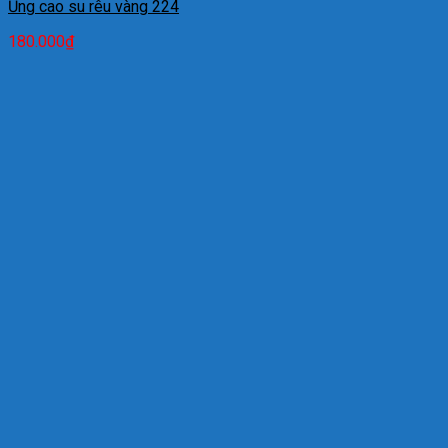
Ủng cao su rêu vàng 224
180.000
₫