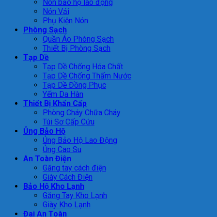
Nón bảo hộ lao động
Nón Vải
Phụ Kiện Nón
Phòng Sạch
Quần Áo Phòng Sạch
Thiết Bị Phòng Sạch
Tạp Dề
Tạp Dề Chống Hóa Chất
Tạp Dề Chống Thấm Nước
Tạp Dề Đồng Phục
Yếm Da Hàn
Thiết Bị Khẩn Cấp
Phòng Cháy Chữa Cháy
Túi Sơ Cấp Cứu
Ủng Bảo Hộ
Ủng Bảo Hộ Lao Động
Ủng Cao Su
An Toàn Điện
Găng tay cách điện
Giày Cách Điện
Bảo Hộ Kho Lạnh
Găng Tay Kho Lạnh
Giày Kho Lạnh
Đai An Toàn