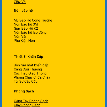
Giày Vải
Nón bảo hộ
Mũ Bảo Hộ Công Trường
Nón bảo hộ 3M
Giày Bảo Hộ K2
Nón bảo hộ lao động
Nón Vải
Phụ Kiện Nón
Thiết Bị Khẩn Cấp
Bồn rửa mắt khẩn cấp
Cáng Cứu Thương
Cọc Tiêu Giao Thông
Phòng Cháy Chữa Cháy
Túi Sơ Cấp Cứu
Phòng Sạch
Găng Tay Phòng Sạch
Giày Phòng Sạch