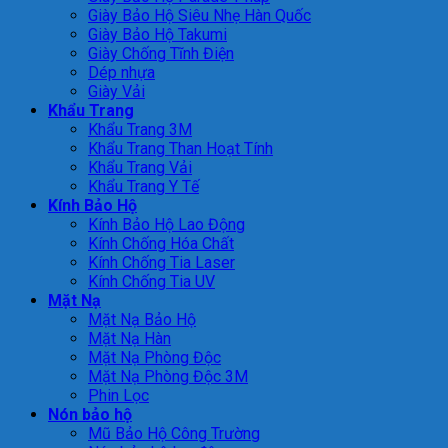
Giày Bảo Hộ Siêu Nhẹ Hàn Quốc
Giày Bảo Hộ Takumi
Giày Chống Tĩnh Điện
Dép nhựa
Giày Vải
Khẩu Trang
Khẩu Trang 3M
Khẩu Trang Than Hoạt Tính
Khẩu Trang Vải
Khẩu Trang Y Tế
Kính Bảo Hộ
Kính Bảo Hộ Lao Động
Kính Chống Hóa Chất
Kính Chống Tia Laser
Kính Chống Tia UV
Mặt Nạ
Mặt Nạ Bảo Hộ
Mặt Nạ Hàn
Mặt Nạ Phòng Độc
Mặt Nạ Phòng Độc 3M
Phin Lọc
Nón bảo hộ
Mũ Bảo Hộ Công Trường