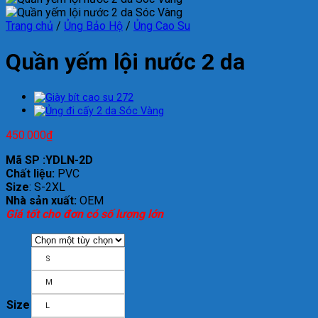
Trang chủ
/
Ủng Bảo Hộ
/
Ủng Cao Su
Quần yếm lội nước 2 da
450.000
₫
Mã SP :YDLN-2D
Chất liệu:
PVC
Size
: S-2XL
Nhà sản xuất:
OEM
Giá tốt cho đơn có số lượng lớn
S
M
Size
L