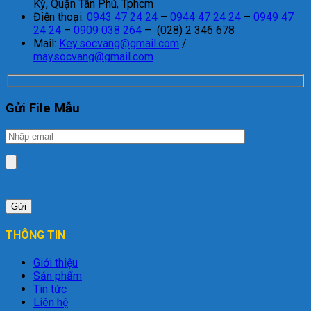
Kỳ, Quận Tân Phú, Tphcm
Điện thoại:
0943 47 24 24
–
0944 47 24 24
–
0949 47
24 24
–
0909 038 264
– (028) 2 346 678
Mail:
Key.socvang@gmail.com
/
maysocvang@gmail.com
Gửi File Mẫu
THÔNG TIN
Giới thiệu
Sản phẩm
Tin tức
Liên hệ