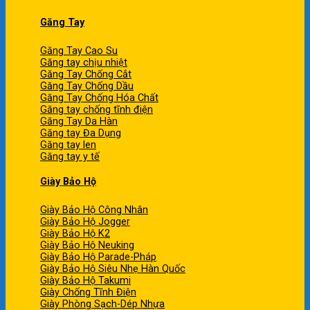
Găng Tay
Găng Tay Cao Su
Găng tay chịu nhiệt
Găng Tay Chống Cắt
Găng Tay Chống Dầu
Găng Tay Chống Hóa Chất
Găng tay chống tĩnh điện
Găng Tay Da Hàn
Găng tay Đa Dụng
Găng tay len
Găng tay y tế
Giày Bảo Hộ
Giày Bảo Hộ Công Nhân
Giày Bảo Hộ Jogger
Giày Bảo Hộ K2
Giày Bảo Hộ Neuking
Giày Bảo Hộ Parade-Pháp
Giày Bảo Hộ Siêu Nhẹ Hàn Quốc
Giày Bảo Hộ Takumi
Giày Chống Tĩnh Điện
Giày Phòng Sạch-Dép Nhựa