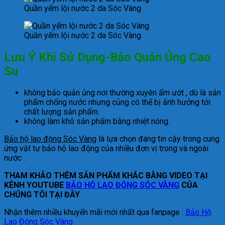
Quần yếm lội nước 2 da Sóc Vàng
Quần yếm lội nước 2 da Sóc Vàng
Lưu Ý Khi Sử Dụng-Bảo Quản Ủng Cao
Su
không bảo quản ủng nơi thường xuyên ẩm ướt , dù là sản
phẩm chống nước nhưng củng có thể bị ảnh hưởng tới
chất lượng sản phẩm.
không làm khô sản phẩm bằng nhiệt nóng.
Bảo hộ lao động Sóc Vàng
là lựa chọn đáng tin cậy trong cung
ứng vật tư bảo hộ lao động của nhiều đơn vị trong và ngoài
nước .
THAM KHẢO THÊM SẢN PHẨM KHÁC BẰNG VIDEO TẠI
KÊNH YOUTUBE
BẢO HỘ LAO ĐỘNG SÓC VÀNG
CỦA
CHÚNG TÔI TẠI ĐÂY
Nhận thêm nhiều khuyến mãi mới nhất qua fanpage :
Bảo Hộ
Lao Động Sóc Vàng