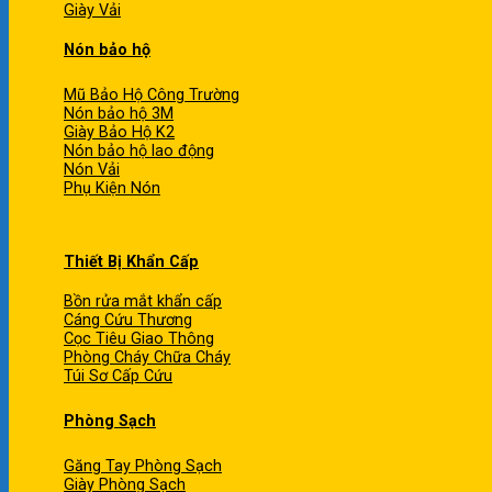
Giày Vải
Nón bảo hộ
Mũ Bảo Hộ Công Trường
Nón bảo hộ 3M
Giày Bảo Hộ K2
Nón bảo hộ lao động
Nón Vải
Phụ Kiện Nón
Thiết Bị Khẩn Cấp
Bồn rửa mắt khẩn cấp
Cáng Cứu Thương
Cọc Tiêu Giao Thông
Phòng Cháy Chữa Cháy
Túi Sơ Cấp Cứu
Phòng Sạch
Găng Tay Phòng Sạch
Giày Phòng Sạch