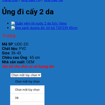
Ủng đi cấy 2 da
75.000
₫
Mã SP :
UDC-2D
Chất liệu:
PVC
Size
: 36-43
Chiều cao Ủng
: 65 cm
Nhà sản xuất:
OEM
Giá tốt cho đơn có số lượng lớn
Chọn một tùy chọn
Chọn một tùy chọn
38