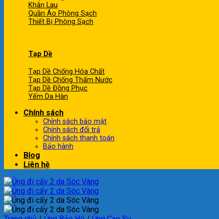
Khăn Lau
Quần Áo Phòng Sạch
Thiết Bị Phòng Sạch
Tạp Dề
Tạp Dề Chống Hóa Chất
Tạp Dề Chống Thấm Nước
Tạp Dề Đồng Phục
Yếm Da Hàn
Chính sách
Chính sách bảo mật
Chính sách đổi trả
Chính sách thanh toán
Bảo hành
Blog
Liên hệ
Trang chủ
/
Ủng Bảo Hộ
/
Ủng Cao Su