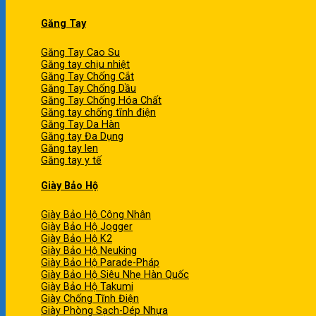
Găng Tay
Găng Tay Cao Su
Găng tay chịu nhiệt
Găng Tay Chống Cắt
Găng Tay Chống Dầu
Găng Tay Chống Hóa Chất
Găng tay chống tĩnh điện
Găng Tay Da Hàn
Găng tay Đa Dụng
Găng tay len
Găng tay y tế
Giày Bảo Hộ
Giày Bảo Hộ Công Nhân
Giày Bảo Hộ Jogger
Giày Bảo Hộ K2
Giày Bảo Hộ Neuking
Giày Bảo Hộ Parade-Pháp
Giày Bảo Hộ Siêu Nhẹ Hàn Quốc
Giày Bảo Hộ Takumi
Giày Chống Tĩnh Điện
Giày Phòng Sạch-Dép Nhựa