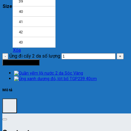
39
Size
40
41
42
43
Xóa
Ủng đi cấy 2 da số lượng
Thêm vào giỏ hàng
Mô tả