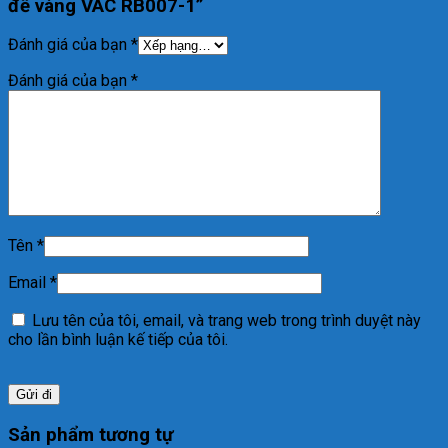
đế vàng VAC RB007-1”
Đánh giá của bạn
*
Đánh giá của bạn
*
Tên
*
Email
*
Lưu tên của tôi, email, và trang web trong trình duyệt này
cho lần bình luận kế tiếp của tôi.
Sản phẩm tương tự