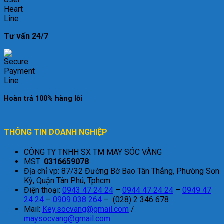
Tư vấn 24/7
Hoàn trả 100% hàng lỗi
THÔNG TIN DOANH NGHIỆP
CÔNG TY TNHH SX TM MAY SÓC VÀNG
MST:
0316659078
Địa chỉ vp: 87/32 Đường Bờ Bao Tân Thắng, Phường Sơn
Kỳ, Quận Tân Phú, Tphcm
Điện thoại:
0943 47 24 24
–
0944 47 24 24
–
0949 47
24 24
–
0909 038 264
– (028) 2 346 678
Mail:
Key.socvang@gmail.com
/
maysocvang@gmail.com