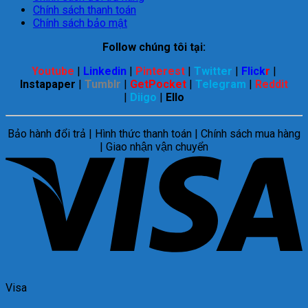
Chính sách thanh toán
Chính sách bảo mật
Follow chúng tôi tại:
Youtube
|
Linkedin
|
Pinterest
|
Twitter
|
Flick
r
|
Instapaper
|
Tumblr
|
GetPocket
|
Telegram
|
Reddit
|
Diigo
|
Ello
Bảo hành đổi trả | Hình thức thanh toán | Chính sách mua hàng
| Giao nhận vận chuyển
Visa