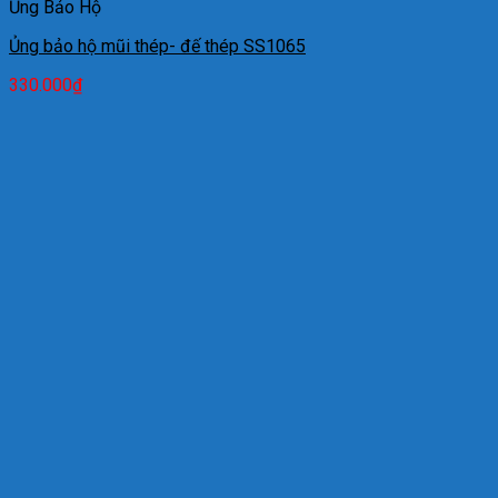
Ủng Bảo Hộ
Ủng bảo hộ mũi thép- đế thép SS1065
330.000
₫