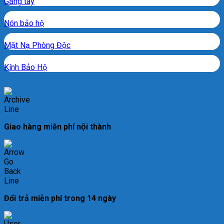
Găng tay
Nón bảo hộ
Mặt Nạ Phòng Độc
Kính Bảo Hộ
Giao hàng miễn phí nội thành
Đổi trả miễn phí trong 14 ngày