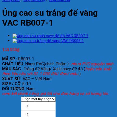
Ủng cao su trắng đế vàng
VAC RB007-1
145.000
₫
MÃ SP
: RB007-1
CHẤT LIỆU
: Nhựa PVC(chính Phẩm )-
nhựa PVC nguyên sinh
MÀU SẮC
: Trắng đế Vàng/ Xanh navy đế đỏ (
hoặc sản xuất
theo Yêu cầu với SL 1.000 đôi/ đơn/ màu
)
XUẤT SỨ
: VAC – Việt Nam
SIZE / CỠ
: 5-10
ĐỐI TƯỢNG
: Nam
cam kết chính hãng, giá tốt cho đơn hàng có số lượng lớn.
5
6