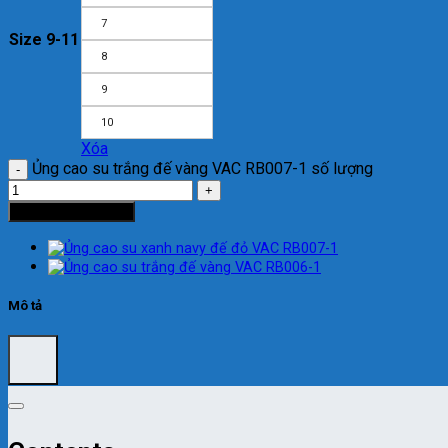
7
Size 9-11
8
9
10
Xóa
Ủng cao su trắng đế vàng VAC RB007-1 số lượng
Thêm vào giỏ hàng
Mô tả