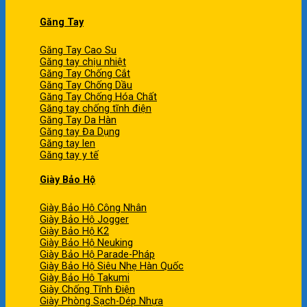
Găng Tay
Găng Tay Cao Su
Găng tay chịu nhiệt
Găng Tay Chống Cắt
Găng Tay Chống Dầu
Găng Tay Chống Hóa Chất
Găng tay chống tĩnh điện
Găng Tay Da Hàn
Găng tay Đa Dụng
Găng tay len
Găng tay y tế
Giày Bảo Hộ
Giày Bảo Hộ Công Nhân
Giày Bảo Hộ Jogger
Giày Bảo Hộ K2
Giày Bảo Hộ Neuking
Giày Bảo Hộ Parade-Pháp
Giày Bảo Hộ Siêu Nhẹ Hàn Quốc
Giày Bảo Hộ Takumi
Giày Chống Tĩnh Điện
Giày Phòng Sạch-Dép Nhựa