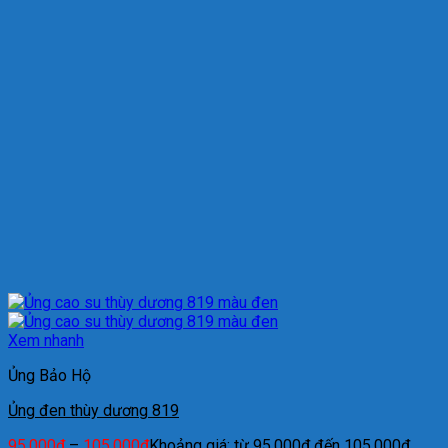
Xem nhanh
Ủng Bảo Hộ
Ủng đen thùy dương 819
95.000
₫
–
105.000
₫
Khoảng giá: từ 95.000₫ đến 105.000₫