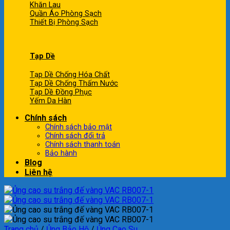
Khăn Lau
Quần Áo Phòng Sạch
Thiết Bị Phòng Sạch
Tạp Dề
Tạp Dề Chống Hóa Chất
Tạp Dề Chống Thấm Nước
Tạp Dề Đồng Phục
Yếm Da Hàn
Chính sách
Chính sách bảo mật
Chính sách đổi trả
Chính sách thanh toán
Bảo hành
Blog
Liên hệ
Trang chủ
/
Ủng Bảo Hộ
/
Ủng Cao Su