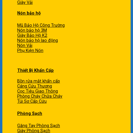
Giày Vải
Nón bảo hộ
Mũ Bảo Hộ Công Trường
Nón bảo hộ 3M
Giày Bảo Hộ K2
Nón bảo hộ lao động
Nón Vải
Phụ Kiện Nón
Thiết Bị Khẩn Cấp
Bồn rửa mắt khẩn cấp
Cáng Cứu Thương
Cọc Tiêu Giao Thông
Phòng Cháy Chữa Cháy
Túi Sơ Cấp Cứu
Phòng Sạch
Găng Tay Phòng Sạch
Giày Phòng Sạch