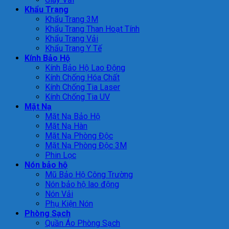
Khẩu Trang
Khẩu Trang 3M
Khẩu Trang Than Hoạt Tính
Khẩu Trang Vải
Khẩu Trang Y Tế
Kính Bảo Hộ
Kính Bảo Hộ Lao Động
Kính Chống Hóa Chất
Kính Chống Tia Laser
Kính Chống Tia UV
Mặt Nạ
Mặt Nạ Bảo Hộ
Mặt Nạ Hàn
Mặt Nạ Phòng Độc
Mặt Nạ Phòng Độc 3M
Phin Lọc
Nón bảo hộ
Mũ Bảo Hộ Công Trường
Nón bảo hộ lao động
Nón Vải
Phụ Kiện Nón
Phòng Sạch
Quần Áo Phòng Sạch