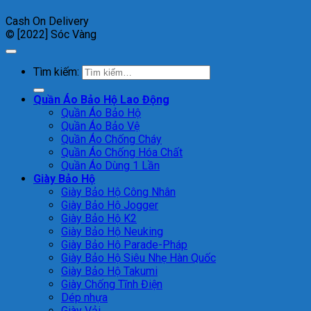
Cash On Delivery
© [2022] Sóc Vàng
Tìm kiếm:
Quần Áo Bảo Hộ Lao Động
Quần Áo Bảo Hộ
Quần Áo Bảo Vệ
Quần Áo Chống Cháy
Quần Áo Chống Hóa Chất
Quần Áo Dùng 1 Lần
Giày Bảo Hộ
Giày Bảo Hộ Công Nhân
Giày Bảo Hộ Jogger
Giày Bảo Hộ K2
Giày Bảo Hộ Neuking
Giày Bảo Hộ Parade-Pháp
Giày Bảo Hộ Siêu Nhẹ Hàn Quốc
Giày Bảo Hộ Takumi
Giày Chống Tĩnh Điện
Dép nhựa
Giày Vải