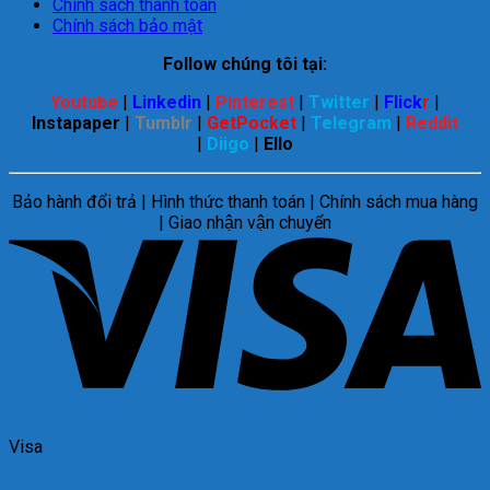
Chính sách thanh toán
Chính sách bảo mật
Follow chúng tôi tại:
Youtube
|
Linkedin
|
Pinterest
|
Twitter
|
Flick
r
|
Instapaper
|
Tumblr
|
GetPocket
|
Telegram
|
Reddit
|
Diigo
|
Ello
Bảo hành đổi trả | Hình thức thanh toán | Chính sách mua hàng
| Giao nhận vận chuyển
Visa