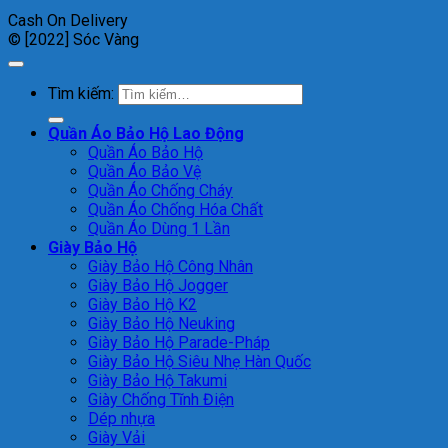
Cash On Delivery
© [2022] Sóc Vàng
Tìm kiếm:
Quần Áo Bảo Hộ Lao Động
Quần Áo Bảo Hộ
Quần Áo Bảo Vệ
Quần Áo Chống Cháy
Quần Áo Chống Hóa Chất
Quần Áo Dùng 1 Lần
Giày Bảo Hộ
Giày Bảo Hộ Công Nhân
Giày Bảo Hộ Jogger
Giày Bảo Hộ K2
Giày Bảo Hộ Neuking
Giày Bảo Hộ Parade-Pháp
Giày Bảo Hộ Siêu Nhẹ Hàn Quốc
Giày Bảo Hộ Takumi
Giày Chống Tĩnh Điện
Dép nhựa
Giày Vải