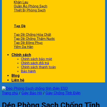
Khăn Lau
Quần Áo Phòng Sạch
Thiết Bị Phòng Sạch
Tạp Dề
Tạp Dề Chống Hóa Chất
Tạp Dề Chống Thấm Nước
Tạp Dề Đồng Phục
Yếm Da Hàn
Chính sách
Chính sách bảo mật
Chính sách đổi trả
Chính sách thanh toán
Bảo hành
Blog
Liên hệ
Trang chủ
/
Giày Bảo Hộ
/
Giày Chống Tĩnh Điện
Dép Phòng Sạch Chống Tĩnh