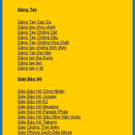
Găng Tay
Găng Tay Cao Su
Găng tay chịu nhiệt
Găng Tay Chống Cắt
Găng Tay Chống Dầu
Găng Tay Chống Hóa Chất
Găng tay chống tĩnh điện
Găng Tay Da Hàn
Găng tay Đa Dụng
Găng tay len
Găng tay y tế
Giày Bảo Hộ
Giày Bảo Hộ Công Nhân
Giày Bảo Hộ Jogger
Giày Bảo Hộ K2
Giày Bảo Hộ Neuking
Giày Bảo Hộ Parade-Pháp
Giày Bảo Hộ Siêu Nhẹ Hàn Quốc
Giày Bảo Hộ Takumi
Giày Chống Tĩnh Điện
Giày Phòng Sạch-Dép Nhựa