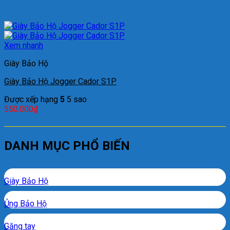
Xem nhanh
Giày Bảo Hộ
Giày Bảo Hộ Jogger Cador S1P
Được xếp hạng
5
5 sao
550.000
₫
DANH MỤC PHỔ BIẾN
Giày Bảo Hộ
Ủng Bảo Hộ
Găng tay