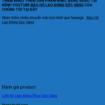
THAM KHẢO THÊM SẢN PHẨM KHÁC BẰNG VIDEO TẠI
KÊNH YOUTUBE
BẢO HỘ LAO ĐỘNG SÓC VÀNG
CỦA
CHÚNG TÔI TẠI ĐÂY
Nhận thêm nhiều khuyến mãi mới nhất qua fanpage :
Bảo Hộ
Lao Động Sóc Vàng
Đánh giá product
Liên hệ Zalo Đồng Phục Sóc Vàng
Thông tin bổ sung