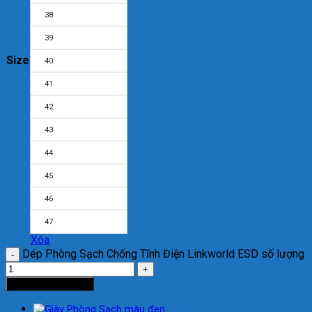
38
39
Size
40
41
42
43
44
45
46
47
Xóa
Dép Phòng Sạch Chống Tĩnh Điện Linkworld ESD số lượng
Thêm vào giỏ hàng