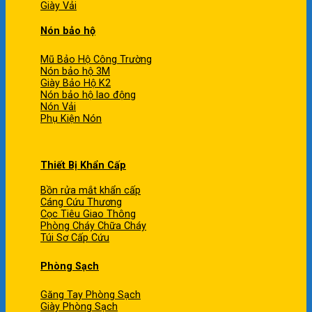
Giày Vải
Nón bảo hộ
Mũ Bảo Hộ Công Trường
Nón bảo hộ 3M
Giày Bảo Hộ K2
Nón bảo hộ lao động
Nón Vải
Phụ Kiện Nón
Thiết Bị Khẩn Cấp
Bồn rửa mắt khẩn cấp
Cáng Cứu Thương
Cọc Tiêu Giao Thông
Phòng Cháy Chữa Cháy
Túi Sơ Cấp Cứu
Phòng Sạch
Găng Tay Phòng Sạch
Giày Phòng Sạch