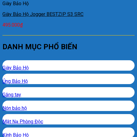
Giày Bảo Hộ
Giày Bảo Hộ Jogger BESTZIP S3 SRC
495.000
₫
DANH MỤC PHỔ BIẾN
Giày Bảo Hộ
Ủng Bảo Hộ
Găng tay
Nón bảo hộ
Mặt Nạ Phòng Độc
Kính Bảo Hộ