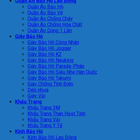
Quần Áo Bảo Hộ Lao Động
Quần Áo Bảo Hộ
Quần Áo Bảo Vệ
Quần Áo Chống Cháy
Quần Áo Chống Hóa Chất
Quần Áo Dùng 1 Lần
Giày Bảo Hộ
Giày Bảo Hộ Công Nhân
Giày Bảo Hộ Jogger
Giày Bảo Hộ K2
Giày Bảo Hộ Neuking
Giày Bảo Hộ Parade-Pháp
Giày Bảo Hộ Siêu Nhẹ Hàn Quốc
Giày Bảo Hộ Takumi
Giày Chống Tĩnh Điện
Dép nhựa
Giày Vải
Khẩu Trang
Khẩu Trang 3M
Khẩu Trang Than Hoạt Tính
Khẩu Trang Vải
Khẩu Trang Y Tế
Kính Bảo Hộ
Kính Bảo Hộ Lao Động