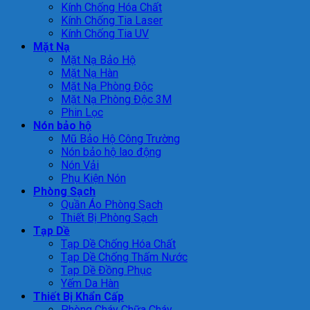
Kính Chống Hóa Chất
Kính Chống Tia Laser
Kính Chống Tia UV
Mặt Nạ
Mặt Nạ Bảo Hộ
Mặt Nạ Hàn
Mặt Nạ Phòng Độc
Mặt Nạ Phòng Độc 3M
Phin Lọc
Nón bảo hộ
Mũ Bảo Hộ Công Trường
Nón bảo hộ lao động
Nón Vải
Phụ Kiện Nón
Phòng Sạch
Quần Áo Phòng Sạch
Thiết Bị Phòng Sạch
Tạp Dề
Tạp Dề Chống Hóa Chất
Tạp Dề Chống Thấm Nước
Tạp Dề Đồng Phục
Yếm Da Hàn
Thiết Bị Khẩn Cấp
Phòng Cháy Chữa Cháy