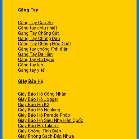
Găng Tay
Găng Tay Cao Su
Găng tay chịu nhiệt
Găng Tay Chống Cắt
Găng Tay Chống Dầu
Găng Tay Chống Hóa Chất
Găng tay chống tĩnh điện
Găng Tay Da Hàn
Găng tay Đa Dụng
Găng tay len
Găng tay y tế
Giày Bảo Hộ
Giày Bảo Hộ Công Nhân
Giày Bảo Hộ Jogger
Giày Bảo Hộ K2
Giày Bảo Hộ Neuking
Giày Bảo Hộ Parade-Pháp
Giày Bảo Hộ Siêu Nhẹ Hàn Quốc
Giày Bảo Hộ Takumi
Giày Chống Tĩnh Điện
Giày Phòng Sạch-Dép Nhựa