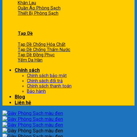
Khăn Lau
Quần Áo Phòng Sạch
Thiết Bị Phòng Sạch
Tạp Dề
Tạp Dề Chống Hóa Chất
Tạp Dề Chống Thấm Nước
Tạp Dề Đồng Phục
Yếm Da Hàn
Chính sách
Chính sách bảo mật
Chính sách đổi trả
Chính sách thanh toán
Bảo hành
Blog
Liên hệ