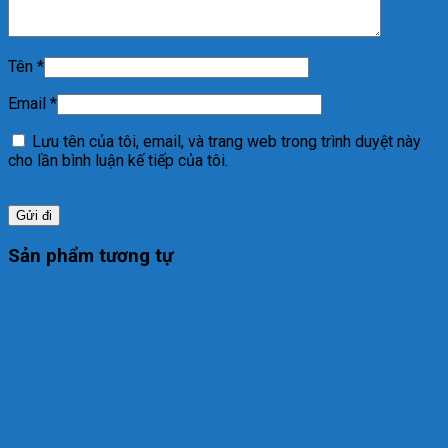
Tên
*
Email
*
Lưu tên của tôi, email, và trang web trong trình duyệt này
cho lần bình luận kế tiếp của tôi.
Sản phẩm tương tự