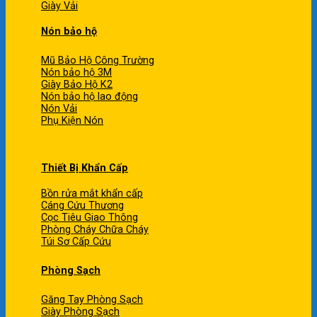
Giày Vải
Nón bảo hộ
Mũ Bảo Hộ Công Trường
Nón bảo hộ 3M
Giày Bảo Hộ K2
Nón bảo hộ lao động
Nón Vải
Phụ Kiện Nón
Thiết Bị Khẩn Cấp
Bồn rửa mắt khẩn cấp
Cáng Cứu Thương
Cọc Tiêu Giao Thông
Phòng Cháy Chữa Cháy
Túi Sơ Cấp Cứu
Phòng Sạch
Găng Tay Phòng Sạch
Giày Phòng Sạch