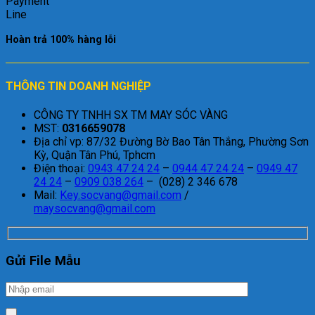
Hoàn trả 100% hàng lỗi
THÔNG TIN DOANH NGHIỆP
CÔNG TY TNHH SX TM MAY SÓC VÀNG
MST:
0316659078
Địa chỉ vp: 87/32 Đường Bờ Bao Tân Thắng, Phường Sơn
Kỳ, Quận Tân Phú, Tphcm
Điện thoại:
0943 47 24 24
–
0944 47 24 24
–
0949 47
24 24
–
0909 038 264
– (028) 2 346 678
Mail:
Key.socvang@gmail.com
/
maysocvang@gmail.com
Gửi File Mẫu