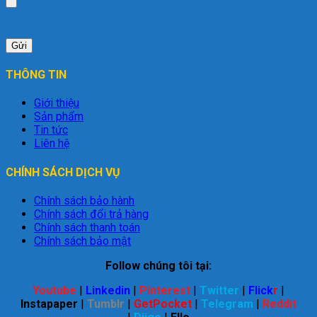
THÔNG TIN
Giới thiệu
Sản phẩm
Tin tức
Liên hệ
CHÍNH SÁCH DỊCH VỤ
Chính sách bảo hành
Chính sách đổi trả hàng
Chính sách thanh toán
Chính sách bảo mật
Follow chúng tôi tại:
Youtube
|
Linkedin
|
Pinterest
|
Twitter
|
Flick
r
|
Instapaper
|
Tumblr
|
GetPocket
|
Telegram
|
Reddit