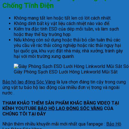
Chống Tĩnh Điện
Không mang tất len ​​hoặc tất len ​​có lót cách nhiệt.
Không dính bất kỳ vật liệu cách nhiệt nào vào đế.
Kiểm tra đặc tính ESD của dép mỗi tuần, và làm sạch
hoặc thay thế tùy trường hợp.
Nếu không còn sử dụng hoặc thải bỏ cần tuân thủ các
yêu cầu về rác thải công nghiệp hoặc rác thải nguy hại
tại quốc gia, khu vực đặt nhà máy, nhà xưởng; tránh gây
hại với môi trường xung quanh.
Giày Phòng Sạch ESD Lưới Hông Linkworld Mũi Sắt
Bảo hộ lao động Sóc Vàng
là lựa chọn đáng tin cậy trong cung
ứng vật tư bảo hộ lao động của nhiều đơn vị trong và ngoài
nước .
THAM KHẢO THÊM SẢN PHẨM KHÁC BẰNG VIDEO TẠI
KÊNH YOUTUBE
BẢO HỘ LAO ĐỘNG SÓC VÀNG
CỦA
CHÚNG TÔI TẠI ĐÂY
Nhận thêm nhiều khuyến mãi mới nhất qua fanpage :
Bảo Hộ