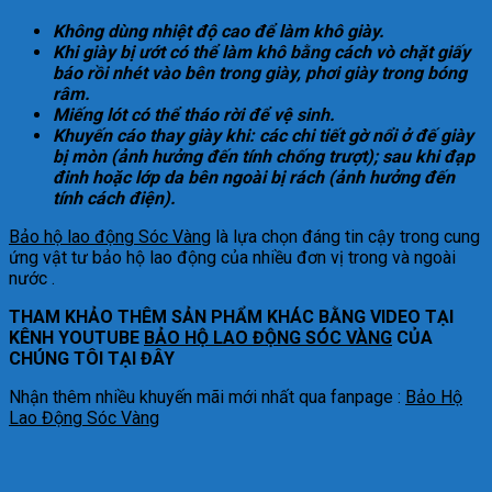
Không dùng nhiệt độ cao để làm khô giày.
Khi giày bị ướt có thể làm khô bằng cách vò chặt giấy
báo rồi nhét vào bên trong giày, phơi giày trong bóng
râm.
Miếng lót có thể tháo rời để vệ sinh.
Khuyến cáo thay giày khi: các chi tiết gờ nổi ở đế giày
bị mòn (ảnh hưởng đến tính chống trượt); sau khi đạp
đinh hoặc lớp da bên ngoài bị rách (ảnh hưởng đến
tính cách điện).
Bảo hộ lao động Sóc Vàng
là lựa chọn đáng tin cậy trong cung
ứng vật tư bảo hộ lao động của nhiều đơn vị trong và ngoài
nước .
THAM KHẢO THÊM SẢN PHẨM KHÁC BẰNG VIDEO TẠI
KÊNH YOUTUBE
BẢO HỘ LAO ĐỘNG SÓC VÀNG
CỦA
CHÚNG TÔI TẠI ĐÂY
Nhận thêm nhiều khuyến mãi mới nhất qua fanpage :
Bảo Hộ
Lao Động Sóc Vàng