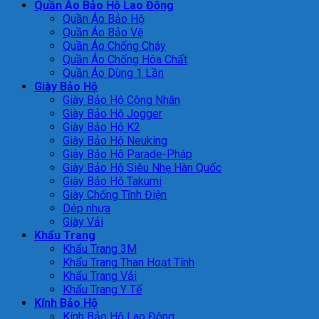
Quần Áo Bảo Hộ Lao Động
Quần Áo Bảo Hộ
Quần Áo Bảo Vệ
Quần Áo Chống Cháy
Quần Áo Chống Hóa Chất
Quần Áo Dùng 1 Lần
Giày Bảo Hộ
Giày Bảo Hộ Công Nhân
Giày Bảo Hộ Jogger
Giày Bảo Hộ K2
Giày Bảo Hộ Neuking
Giày Bảo Hộ Parade-Pháp
Giày Bảo Hộ Siêu Nhẹ Hàn Quốc
Giày Bảo Hộ Takumi
Giày Chống Tĩnh Điện
Dép nhựa
Giày Vải
Khẩu Trang
Khẩu Trang 3M
Khẩu Trang Than Hoạt Tính
Khẩu Trang Vải
Khẩu Trang Y Tế
Kính Bảo Hộ
Kính Bảo Hộ Lao Động