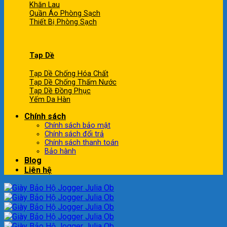
Khăn Lau
Quần Áo Phòng Sạch
Thiết Bị Phòng Sạch
Tạp Dề
Tạp Dề Chống Hóa Chất
Tạp Dề Chống Thấm Nước
Tạp Dề Đồng Phục
Yếm Da Hàn
Chính sách
Chính sách bảo mật
Chính sách đổi trả
Chính sách thanh toán
Bảo hành
Blog
Liên hệ