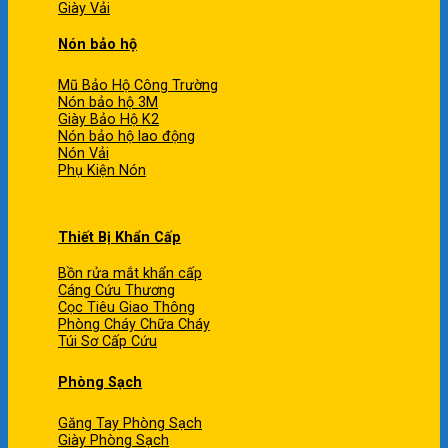
Giày Vải
Nón bảo hộ
Mũ Bảo Hộ Công Trường
Nón bảo hộ 3M
Giày Bảo Hộ K2
Nón bảo hộ lao động
Nón Vải
Phụ Kiện Nón
Thiết Bị Khẩn Cấp
Bồn rửa mắt khẩn cấp
Cáng Cứu Thương
Cọc Tiêu Giao Thông
Phòng Cháy Chữa Cháy
Túi Sơ Cấp Cứu
Phòng Sạch
Găng Tay Phòng Sạch
Giày Phòng Sạch