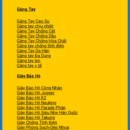
Găng Tay
Găng Tay Cao Su
Găng tay chịu nhiệt
Găng Tay Chống Cắt
Găng Tay Chống Dầu
Găng Tay Chống Hóa Chất
Găng tay chống tĩnh điện
Găng Tay Da Hàn
Găng tay Đa Dụng
Găng tay len
Găng tay y tế
Giày Bảo Hộ
Giày Bảo Hộ Công Nhân
Giày Bảo Hộ Jogger
Giày Bảo Hộ K2
Giày Bảo Hộ Neuking
Giày Bảo Hộ Parade-Pháp
Giày Bảo Hộ Siêu Nhẹ Hàn Quốc
Giày Bảo Hộ Takumi
Giày Chống Tĩnh Điện
Giày Phòng Sạch-Dép Nhựa