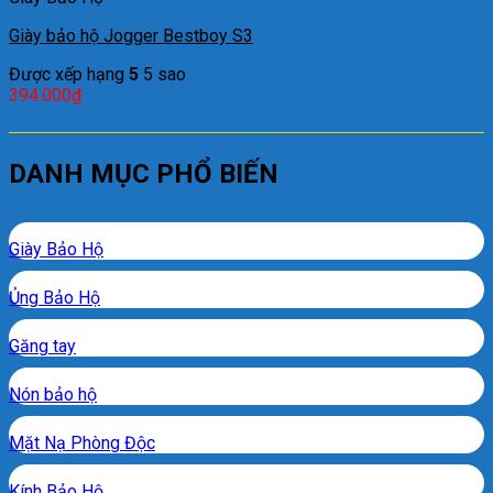
Giày bảo hộ Jogger Bestboy S3
Được xếp hạng
5
5 sao
394.000
₫
DANH MỤC PHỔ BIẾN
Giày Bảo Hộ
Ủng Bảo Hộ
Găng tay
Nón bảo hộ
Mặt Nạ Phòng Độc
Kính Bảo Hộ