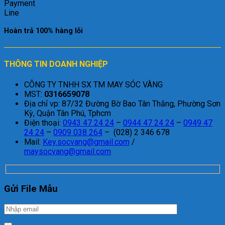
Hoàn trả 100% hàng lỗi
THÔNG TIN DOANH NGHIỆP
CÔNG TY TNHH SX TM MAY SÓC VÀNG
MST:
0316659078
Địa chỉ vp: 87/32 Đường Bờ Bao Tân Thắng, Phường Sơn
Kỳ, Quận Tân Phú, Tphcm
Điện thoại:
0943 47 24 24
–
0944 47 24 24
–
0949 47
24 24
–
0909 038 264
– (028) 2 346 678
Mail:
Key.socvang@gmail.com
/
maysocvang@gmail.com
Gửi File Mẫu