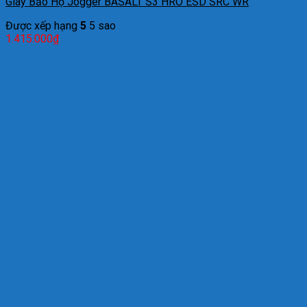
Giày Bảo Hộ Jogger BASALT S3 HRO ESD SRC WR
Được xếp hạng
5
5 sao
1.415.000
₫