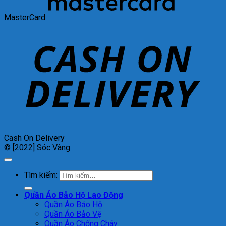
MasterCard
Cash On Delivery
© [2022] Sóc Vàng
Tìm kiếm:
Quần Áo Bảo Hộ Lao Động
Quần Áo Bảo Hộ
Quần Áo Bảo Vệ
Quần Áo Chống Cháy