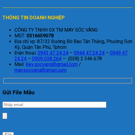
THÔNG TIN DOANH NGHIỆP
CÔNG TY TNHH SX TM MAY SÓC VÀNG
MST:
0316659078
Địa chỉ vp: 87/32 Đường Bờ Bao Tân Thắng, Phường Sơn
Kỳ, Quận Tân Phú, Tphcm
Điện thoại:
0943 47 24 24
–
0944 47 24 24
–
0949 47
24 24
–
0909 038 264
– (028) 2 346 678
Mail:
Key.socvang@gmail.com
/
maysocvang@gmail.com
Gửi File Mẫu