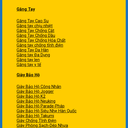
Găng Tay
Găng Tay Cao Su
Găng tay chịu nhiệt
Găng Tay Chống Cắt
Găng Tay Chống Dầu
Găng Tay Chống Hóa Chất
Găng tay chống tĩnh điện
Găng Tay Da Hàn
Găng tay Đa Dụng
Găng tay len
Găng tay y tế
Giày Bảo Hộ
Giày Bảo Hộ Công Nhân
Giày Bảo Hộ Jogger
Giày Bảo Hộ K2
Giày Bảo Hộ Neuking
Giày Bảo Hộ Parade-Pháp
Giày Bảo Hộ Siêu Nhẹ Hàn Quốc
Giày Bảo Hộ Takumi
Giày Chống Tĩnh Điện
Giày Phòng Sạch-Dép Nhựa