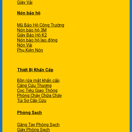
Giày Vải
Nón bảo hộ
Mũ Bảo Hộ Công Trường
Nón bảo hộ 3M
Giày Bảo Hộ K2
Nón bảo hộ lao động
Nón Vải
Phụ Kiện Nón
Thiết Bị Khẩn Cấp
Bồn rửa mắt khẩn cấp
Cáng Cứu Thương
Cọc Tiêu Giao Thông
Phòng Cháy Chữa Cháy
Túi Sơ Cấp Cứu
Phòng Sạch
Găng Tay Phòng Sạch
Giày Phòng Sạch