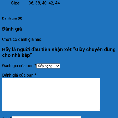
Size
36, 38, 40, 42, 44
Đánh giá (0)
Đánh giá
Chưa có đánh giá nào.
Hãy là người đầu tiên nhận xét “Giày chuyên dùng
cho nhà bếp”
Đánh giá của bạn
*
Đánh giá của bạn
*