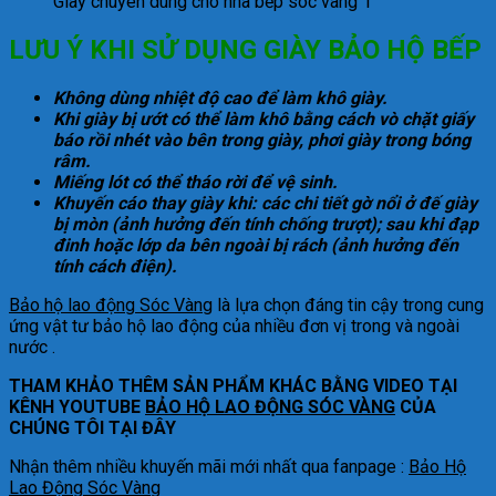
Giày chuyên dùng cho nhà bếp sóc vàng 1
LƯU Ý KHI SỬ DỤNG GIÀY BẢO HỘ BẾP
Không dùng nhiệt độ cao để làm khô giày.
Khi giày bị ướt có thể làm khô bằng cách vò chặt giấy
báo rồi nhét vào bên trong giày, phơi giày trong bóng
râm.
Miếng lót có thể tháo rời để vệ sinh.
Khuyến cáo thay giày khi: các chi tiết gờ nổi ở đế giày
bị mòn (ảnh hưởng đến tính chống trượt); sau khi đạp
đinh hoặc lớp da bên ngoài bị rách (ảnh hưởng đến
tính cách điện).
Bảo hộ lao động Sóc Vàng
là lựa chọn đáng tin cậy trong cung
ứng vật tư bảo hộ lao động của nhiều đơn vị trong và ngoài
nước .
THAM KHẢO THÊM SẢN PHẨM KHÁC BẰNG VIDEO TẠI
KÊNH YOUTUBE
BẢO HỘ LAO ĐỘNG SÓC VÀNG
CỦA
CHÚNG TÔI TẠI ĐÂY
Nhận thêm nhiều khuyến mãi mới nhất qua fanpage :
Bảo Hộ
Lao Động Sóc Vàng