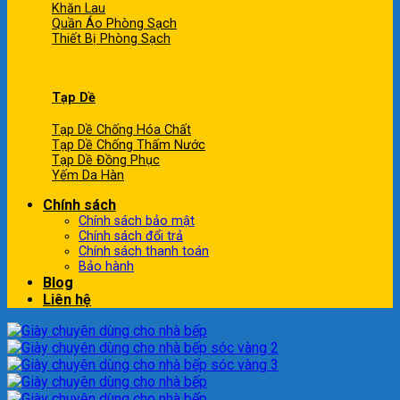
Khăn Lau
Quần Áo Phòng Sạch
Thiết Bị Phòng Sạch
Tạp Dề
Tạp Dề Chống Hóa Chất
Tạp Dề Chống Thấm Nước
Tạp Dề Đồng Phục
Yếm Da Hàn
Chính sách
Chính sách bảo mật
Chính sách đổi trả
Chính sách thanh toán
Bảo hành
Blog
Liên hệ