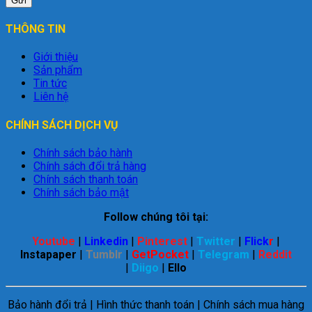
THÔNG TIN
Giới thiệu
Sản phẩm
Tin tức
Liên hệ
CHÍNH SÁCH DỊCH VỤ
Chính sách bảo hành
Chính sách đổi trả hàng
Chính sách thanh toán
Chính sách bảo mật
Follow chúng tôi tại:
Youtube
|
Linkedin
|
Pinterest
|
Twitter
|
Flick
r
|
Instapaper
|
Tumblr
|
GetPocket
|
Telegram
|
Reddit
|
Diigo
|
Ello
Bảo hành đổi trả | Hình thức thanh toán | Chính sách mua hàng