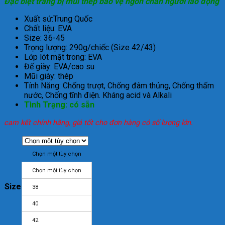
Đặc biệt trang bị mũi thép bảo vệ ngón chân người lao động
Xuất sứ:Trung Quốc
Chất liệu: EVA
Size: 36-45
Trọng lượng: 290g/chiếc (Size 42/43)
Lớp lót mặt trong: EVA
Đế giày: EVA/cao su
Mũi giày: thép
Tính Năng: Chống trượt, Chống đâm thủng, Chống thấm
nước, Chống tĩnh điện. Kháng acid và Alkali
Tình Trạng: có sẵn
cam kết chính hãng, giá tốt cho đơn hàng có số lượng lớn.
Chọn một tùy chọn
Chọn một tùy chọn
Size
38
40
42